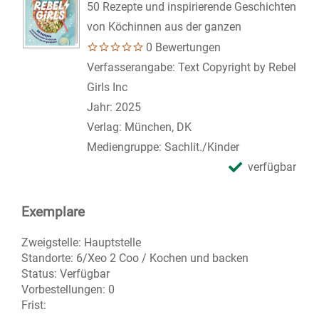
50 Rezepte und inspirierende Geschichten
von Köchinnen aus der ganzen
0 Bewertungen
Suche nach diesem Verfasser
Verfasserangabe:
Text Copyright by Rebel
Girls Inc
Jahr:
2025
Verlag:
München, DK
Mediengruppe:
Sachlit./Kinder
verfügbar
Exemplare
Zweigstelle:
Hauptstelle
Standorte:
6/Xeo 2 Coo / Kochen und backen
Status:
Verfügbar
Vorbestellungen:
0
Frist: