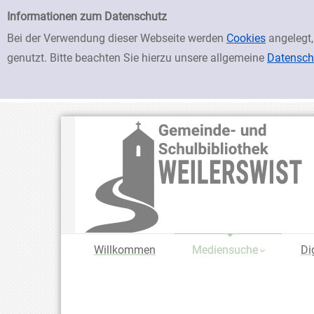
zur Navigation springen
zum Inhalt springen
Zur Detailanzeige springen
Einfache Suche
Informationen zum Datenschutz
Bei der Verwendung dieser Webseite werden
Cookies
angelegt,
genutzt. Bitte beachten Sie hierzu unsere allgemeine
Datensch
Willkommen
Mediensuche
Di