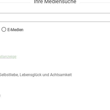
Ihre Mediensuche
nach der Sie suchen wollen.
E-Medien
ilanzeige
elbstliebe, Lebensglück und Achtsamkeit
fasser
u