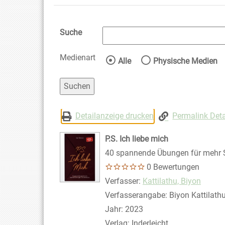
Suche
Medienart
Wählen Sie die Medienart 
Alle
Physische Medien
Detailanzeige drucken
Permalink Deta
P.S. Ich liebe mich
40 spannende Übungen für mehr S
0 Bewertungen
Verfasser:
Suche nach diesem Ver
Kattilathu, Biyon
Verfasserangabe:
Biyon Kattilath
Jahr:
2023
Verlag:
Inderleicht