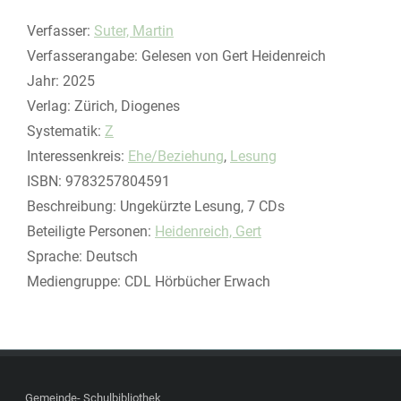
Verfasser:
Suche nach diesem Verfasser
Suter, Martin
Verfasserangabe:
Gelesen von Gert Heidenreich
Jahr:
2025
Verlag:
Zürich, Diogenes
opens in new tab
Diesen Link in neuem Tab öffnen
Systematik:
Suche nach dieser Systematik
Z
Interessenkreis:
Suche nach diesem Interessenskreis
Ehe/Beziehung
,
Lesung
ISBN:
9783257804591
Beschreibung:
Ungekürzte Lesung, 7 CDs
Beteiligte Personen:
Suche nach dieser Beteiligten Person
Heidenreich, Gert
Sprache:
Deutsch
Mediengruppe:
CDL Hörbücher Erwach
Gemeinde- Schulbibliothek