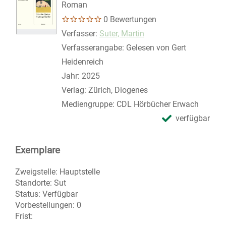
Roman
0 Bewertungen
Verfasser:
Suche nach diesem Verfasser
Suter, Martin
Verfasserangabe:
Gelesen von Gert
Heidenreich
Jahr:
2025
Verlag:
Zürich, Diogenes
Mediengruppe:
CDL Hörbücher Erwach
verfügbar
Exemplare
Zweigstelle:
Hauptstelle
Standorte:
Sut
Status:
Verfügbar
Vorbestellungen:
0
Frist: