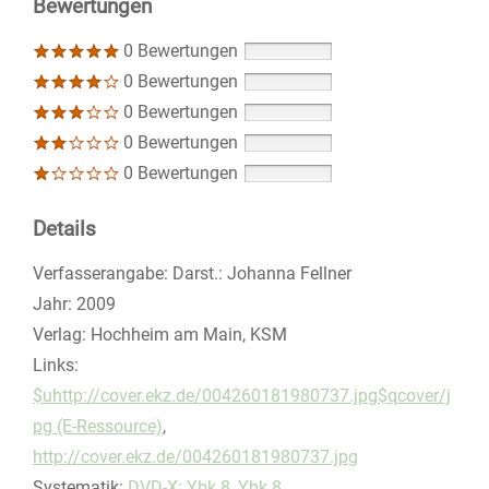
Bewertungen
0 Bewertungen
0 Bewertungen
0 Bewertungen
0 Bewertungen
0 Bewertungen
Details
Suche nach diesem Verfasser
Verfasserangabe:
Darst.: Johanna Fellner
Jahr:
2009
Verlag:
Hochheim am Main, KSM
opens in new tab
Links:
Diesen Link in neuem Tab öffnen
$uhttp://cover.ekz.de/004260181980737.jpg$qcover/j
pg (E-Ressource)
,
http://cover.ekz.de/004260181980737.jpg
Systematik:
Suche nach dieser Systematik
DVD-X: Ybk 8
,
Ybk 8