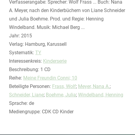
Suche nach diesem Verfasser
Verfasserangabe:
Sprecher: Wolf Frass ... Buch: Nana
A. Meyer, nach den Kinderbüchern von Liane Schneider
und Julia Boehme. Prod. und Regie: Henning
Windelband. Musik: Michael Berg ...
Jahr:
2015
Verlag:
Hamburg, Karussell
opens in new tab
Diesen Link in neuem Tab öffnen
Systematik:
Suche nach dieser Systematik
TY
Interessenkreis:
Suche nach diesem Interessenskreis
Kinderserie
Beschreibung:
1 CD
Reihe:
Meine Freundin Conni; 10
Beteiligte Personen:
Suche nach dieser Beteiligten Person
Frass, Wolf
;
Meyer, Nana A.
;
Schneider, Liane
;
Boehme, Julia
;
Windelband, Henning
Sprache:
de
Mediengruppe:
CDK CD Kinder