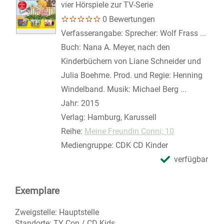
vier Hörspiele zur TV-Serie
0 Bewertungen
Suche nach diesem Verfasser
Verfasserangabe:
Sprecher: Wolf Frass ...
Buch: Nana A. Meyer, nach den
Kinderbüchern von Liane Schneider und
Julia Boehme. Prod. und Regie: Henning
Windelband. Musik: Michael Berg ...
Jahr:
2015
Verlag:
Hamburg, Karussell
Reihe:
Meine Freundin Conni; 10
Mediengruppe:
CDK CD Kinder
verfügbar
Exemplare
Zweigstelle:
Hauptstelle
Standorte:
TY Con / CD Kids