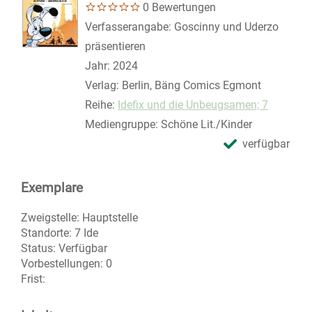
0 Bewertungen
Suche nach diesem Verfasser
Verfasserangabe:
Goscinny und Uderzo
präsentieren
Jahr:
2024
Verlag:
Berlin, Bäng Comics Egmont
Reihe:
Idefix und die Unbeugsamen; 7
Mediengruppe:
Schöne Lit./Kinder
verfügbar
Exemplare
Zweigstelle:
Hauptstelle
Standorte:
7 Ide
Status:
Verfügbar
Vorbestellungen:
0
Frist: