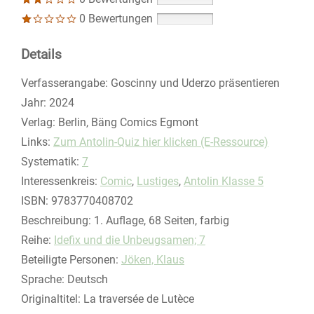
0 Bewertungen
Details
Suche nach diesem Verfasser
Verfasserangabe:
Goscinny und Uderzo präsentieren
Jahr:
2024
Verlag:
Berlin, Bäng Comics Egmont
opens in new tab
Links:
Diesen Link in neuem Tab öffnen
Zum Antolin-Quiz hier klicken (E-Ressource)
Systematik:
Suche nach dieser Systematik
7
Interessenkreis:
Suche nach diesem Interessenskreis
Comic
,
Lustiges
,
Antolin Klasse 5
ISBN:
9783770408702
Beschreibung:
1. Auflage, 68 Seiten, farbig
Reihe:
Idefix und die Unbeugsamen; 7
Beteiligte Personen:
Suche nach dieser Beteiligten Person
Jöken, Klaus
Sprache:
Deutsch
Originaltitel:
La traversée de Lutèce