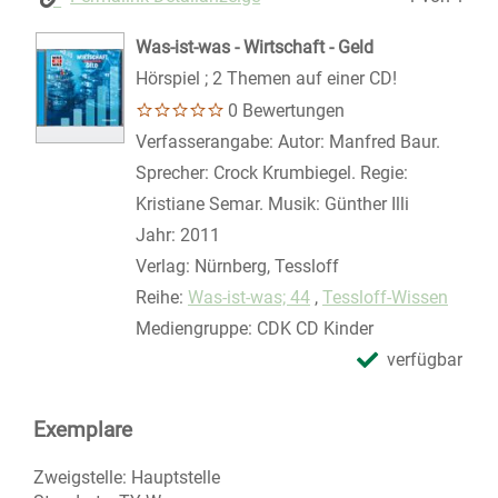
Was-ist-was - Wirtschaft - Geld
Hörspiel ; 2 Themen auf einer CD!
0 Bewertungen
Suche nach diesem Verfasser
Verfasserangabe:
Autor: Manfred Baur.
Sprecher: Crock Krumbiegel. Regie:
Kristiane Semar. Musik: Günther Illi
Jahr:
2011
Verlag:
Nürnberg, Tessloff
Reihe:
Was-ist-was; 44
,
Tessloff-Wissen
Mediengruppe:
CDK CD Kinder
verfügbar
Exemplare
Zweigstelle:
Hauptstelle