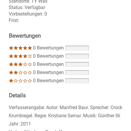
Standorte:
TY Was
Status:
Verfügbar
Vorbestellungen:
0
Frist:
Bewertungen
0 Bewertungen
0 Bewertungen
0 Bewertungen
0 Bewertungen
0 Bewertungen
Details
Suche nach diesem Verfasser
Verfasserangabe:
Autor: Manfred Baur. Sprecher: Crock
Krumbiegel. Regie: Kristiane Semar. Musik: Günther Illi
Jahr:
2011