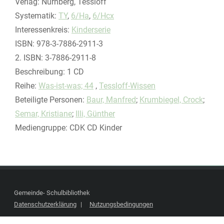
Verlag:
Nürnberg, Tessloff
opens in new tab
Diesen Link in neuem Tab öffnen
Systematik:
Suche nach dieser Systematik
TY
,
6/Ha
,
6/Hcx
Interessenkreis:
Suche nach diesem Interessenskreis
Kinderserie
ISBN:
978-3-7886-2911-3
2. ISBN:
3-7886-2911-8
Beschreibung:
1 CD
Reihe:
Was-ist-was; 44
,
Tessloff-Wissen
Beteiligte Personen:
Suche nach dieser Beteiligten Person
Baur, Manfred
;
Krumbiegel, Crock
;
Semar, Kristiane
;
Illi, Günther
Mediengruppe:
CDK CD Kinder
Gemeinde- Schulbibliothek
Datenschutzerklärung
Nutzungsbedingungen