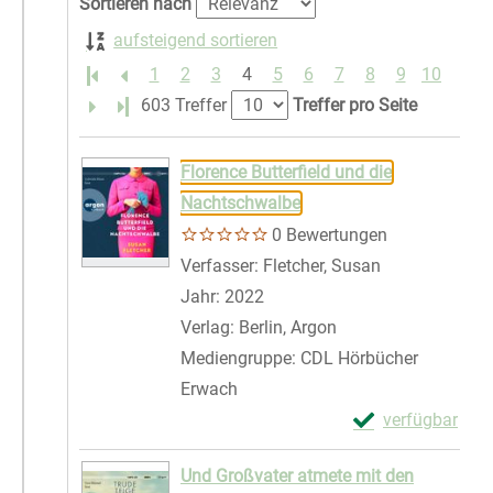
Sortieren nach
aufsteigend sortieren
1
2
3
4
5
6
7
8
9
10
Letzte Seite
603 Treffer
Treffer pro Seite
Suchergebnis
Zu den Suchfiltern springen
Florence Butterfield und die
Nachtschwalbe
0 Bewertungen
Verfasser:
Fletcher, Susan
Suche nach di
Jahr:
2022
Verlag:
Berlin, Argon
Mediengruppe:
CDL Hörbücher
Erwach
Exemplar-Details
verfügbar
Zum Download von 
Und Großvater atmete mit den