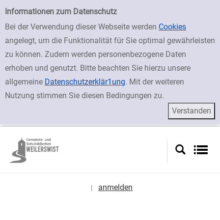
zur Navigation springen
zum Inhalt springen
Zu den Suchfiltern springen
Zur Trefferliste springen
Einfache Suche
Informationen zum Datenschutz
Bei der Verwendung dieser Webseite werden
Cookies
angelegt, um die Funktionalität für Sie optimal gewährleisten
zu können. Zudem werden personenbezogene Daten
erhoben und genutzt. Bitte beachten Sie hierzu unsere
allgemeine
Datenschutzerklär1ung
. Mit der weiteren
Nutzung stimmen Sie diesen Bedingungen zu.
anmelden
|
Sprache auswählen