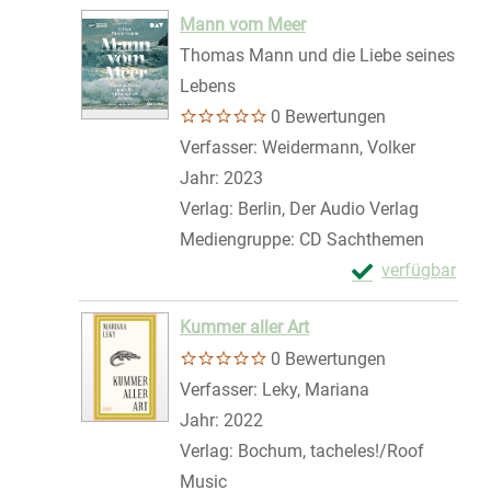
Zum Download von 
Mann vom Meer
Thomas Mann und die Liebe seines
Lebens
0 Bewertungen
Verfasser:
Weidermann, Volker
Suche na
Jahr:
2023
Verlag:
Berlin, Der Audio Verlag
Mediengruppe:
CD Sachthemen
Exemplar-Detail
verfügbar
Zum Download von 
Kummer aller Art
0 Bewertungen
Verfasser:
Leky, Mariana
Suche nach die
Jahr:
2022
Verlag:
Bochum, tacheles!/Roof
Music