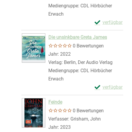
Mediengruppe:
CDL Hörbücher
Erwach
Exemplar-Details
verfügbar
Zum Download von 
Die unsinkbare Greta James
0 Bewertungen
Suche nach diesem Verfasser
Jahr:
2022
Verlag:
Berlin, Der Audio Verlag
Mediengruppe:
CDL Hörbücher
Erwach
Exemplar-Detail
verfügbar
Zum Download von 
Feinde
0 Bewertungen
Verfasser:
Grisham, John
Suche nach di
Jahr:
2023