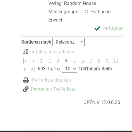
Verlag:
Random House
Mediengruppe:
CDL Hörbücher
Erwach
Exemplar-Detail
verfügbar
Zum Download von 
Zu den Suchfiltern springen
Sortieren nach
aufsteigend sortieren
1
2
3
4
5
6
7
8
9
10
Letzte Seite
603 Treffer
Treffer pro Seite
Trefferliste drucken
Permalink Trefferliste
OPEN V 12.0.0.20