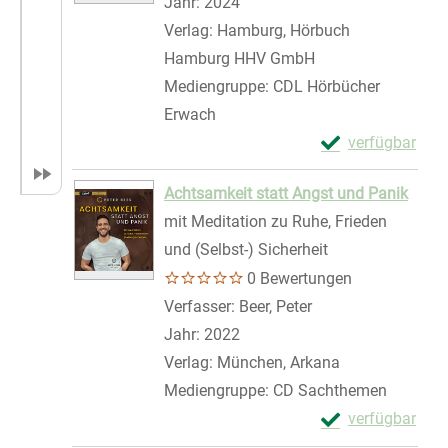
Jahr:
2024
Verlag:
Hamburg, Hörbuch
Hamburg HHV GmbH
Mediengruppe:
CDL Hörbücher
Erwach
Exemplar-Detail
verfügbar
Zum Download von 
Achtsamkeit statt Angst und Panik
mit Meditation zu Ruhe, Frieden
und (Selbst-) Sicherheit
0 Bewertungen
Verfasser:
Beer, Peter
Suche nach diesem
Jahr:
2022
Verlag:
München, Arkana
Mediengruppe:
CD Sachthemen
Exemplar-Details
verfügbar