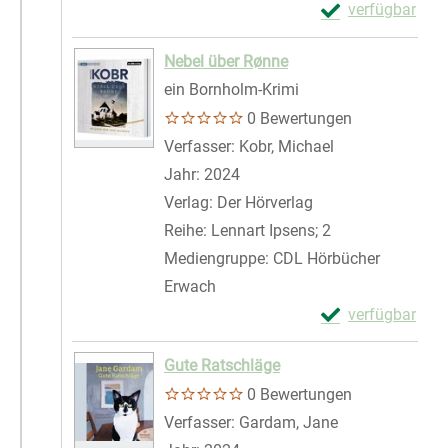
Exemplar-Details
verfügbar
Zum Download von 
Nebel über Rønne
ein Bornholm-Krimi
0 Bewertungen
Verfasser:
Kobr, Michael
Suche nach die
Jahr:
2024
Verlag:
Der Hörverlag
Reihe:
Lennart Ipsens; 2
Mediengruppe:
CDL Hörbücher
Erwach
Exemplar-Detail
verfügbar
Zum Download von 
Gute Ratschläge
0 Bewertungen
Verfasser:
Gardam, Jane
Suche nach die