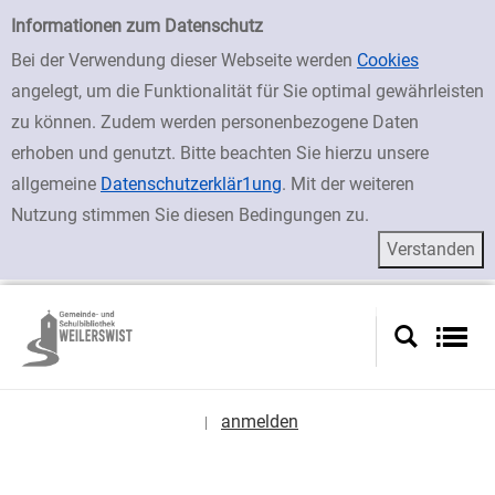
zur Navigation springen
zum Inhalt springen
Zu den Suchfiltern springen
Zur Trefferliste springen
Einfache Suche
Informationen zum Datenschutz
Bei der Verwendung dieser Webseite werden
Cookies
angelegt, um die Funktionalität für Sie optimal gewährleisten
zu können. Zudem werden personenbezogene Daten
erhoben und genutzt. Bitte beachten Sie hierzu unsere
allgemeine
Datenschutzerklär1ung
. Mit der weiteren
Nutzung stimmen Sie diesen Bedingungen zu.
anmelden
|
Sprache auswählen