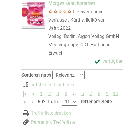
Morgen kann kommen
0 Bewertungen
Verfasser:
Kürthy, Ildikó von
Suche nach 
Jahr:
2022
Verlag:
Berlin, Argon Verlag GmbH
Mediengruppe:
CDL Hörbücher
Erwach
Exemplar-Detail
verfügbar
Zum Download von 
Zu den Suchfiltern springen
Sortieren nach
aufsteigend sortieren
1
2
3
4
5
6
7
8
9
10
Letzte Seite
603 Treffer
Treffer pro Seite
Trefferliste drucken
Permalink Trefferliste