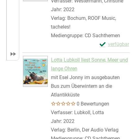
Verfasser:
Westermann, Christine
Suche 
Jahr:
2022
Verlag:
Bochum, ROOF Music,
tacheles!
Mediengruppe:
CD Sachthemen
Exemplar-Details
verfügbar
Zum Download von 
Lotta Lubkoll liest Sonne, Meer und
lange Ohren
mit Esel Jonny im ausgebauten
Bus zum Überwintern an die
Atlantikküste
0 Bewertungen
Verfasser:
Lubkoll, Lotta
Suche nach die
Jahr:
2022
Verlag:
Berlin, Der Audio Verlag
Mediengruppe:
CD Sachthemen