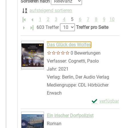
Sortieren nach
aufsteigend sortieren
1
2
3
4
5
6
7
8
9
10
Letzte Seite
603 Treffer
Treffer pro Seite
Suchergebnis
Zu den Suchfiltern springen
Das Glück des Wolfes
0 Bewertungen
Verfasser:
Cognetti, Paolo
Suche nach di
Jahr:
2021
Verlag:
Berlin, Der Audio Verlag
Mediengruppe:
CDL Hörbücher
Erwach
Exemplar-Detail
verfügbar
Zum Download von 
Ein irischer Dorfpolizist
Roman