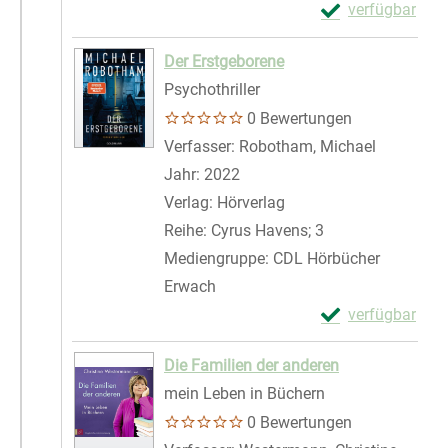
Exemplar-Detail
verfügbar
Zum Download von 
Der Erstgeborene
Psychothriller
0 Bewertungen
Verfasser:
Robotham, Michael
Suche nac
Jahr:
2022
Verlag:
Hörverlag
Reihe:
Cyrus Havens; 3
Mediengruppe:
CDL Hörbücher
Erwach
Exemplar-Details
verfügbar
Zum Download von 
Die Familien der anderen
mein Leben in Büchern
0 Bewertungen