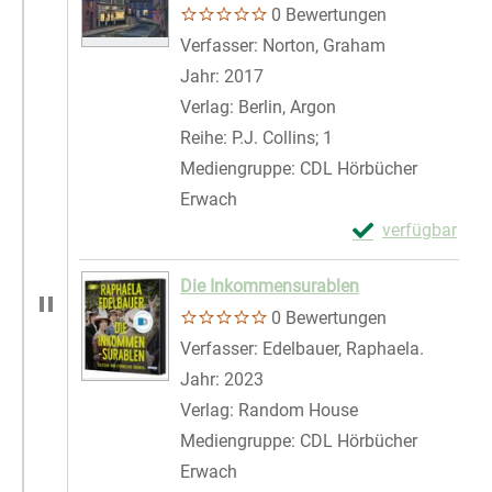
0 Bewertungen
Verfasser:
Norton, Graham
Suche nach d
Jahr:
2017
Verlag:
Berlin, Argon
Reihe:
P.J. Collins; 1
Mediengruppe:
CDL Hörbücher
Erwach
Exemplar-Details 
verfügbar
Zum Download von 
Die Inkommensurablen
0 Bewertungen
Verfasser:
Edelbauer, Raphaela.
Suche na
Jahr:
2023
Verlag:
Random House
Mediengruppe:
CDL Hörbücher
Erwach