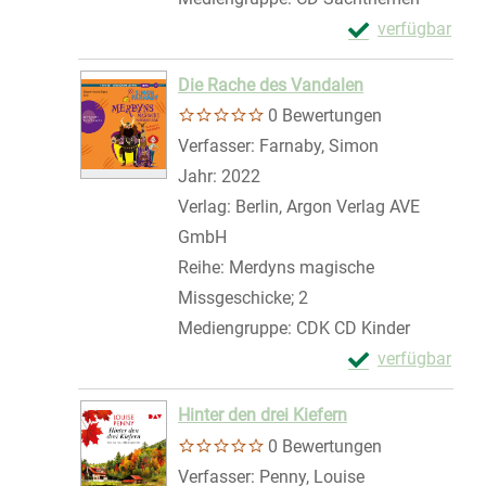
Exemplar-Details
verfügbar
Zum Download von 
Die Rache des Vandalen
0 Bewertungen
Verfasser:
Farnaby, Simon
Suche nach d
Jahr:
2022
Verlag:
Berlin, Argon Verlag AVE
GmbH
Reihe:
Merdyns magische
Missgeschicke; 2
Mediengruppe:
CDK CD Kinder
Exemplar-Detail
verfügbar
Zum Download von 
Hinter den drei Kiefern
0 Bewertungen
Verfasser:
Penny, Louise
Suche nach die