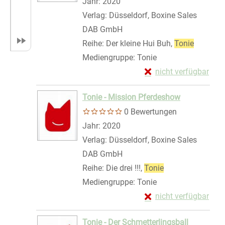
Suche nach diesem Verfasser
Jahr:
2020
Verlag:
Düsseldorf, Boxine Sales
DAB GmbH
Reihe:
Der kleine Hui Buh,
Tonie
Mediengruppe:
Tonie
Exemplar-Details von 
nicht verfügbar
Zum Download von exte
Tonie - Mission Pferdeshow
0 Bewertungen
Suche nach diesem Verfasser
Jahr:
2020
Verlag:
Düsseldorf, Boxine Sales
DAB GmbH
Reihe:
Die drei !!!,
Tonie
Mediengruppe:
Tonie
Exemplar-Details von
nicht verfügbar
Zum Download von exte
Tonie - Der Schmetterlingsball