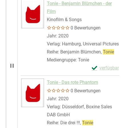
Tonie - Benjamin Blümchen - der
Film
Kinofilm & Songs
0 Bewertungen
Suche nach diesem Verfasser
Jahr:
2020
Verlag:
Hamburg, Universal Pictures
Reihe:
Benjamin Blümchen,
Tonie
Mediengruppe:
Tonie
Exemplar-Details
verfügbar
Zum Download von 
Tonie - Das rote Phantom
0 Bewertungen
Suche nach diesem Verfasser
Jahr:
2020
Verlag:
Düsseldorf, Boxine Sales
DAB GmbH
Reihe:
Die drei !!!,
Tonie