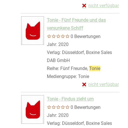
Exemplar-Details von
nicht verfügbar
Zum Download von exte
Tonie - Fünf Freunde und das
versunkene Schiff
0 Bewertungen
Suche nach diesem Verfasser
Jahr:
2020
Verlag:
Düsseldorf, Boxine Sales
DAB GmbH
Reihe:
Fünf Freunde,
Tonie
Mediengruppe:
Tonie
Exemplar-Details von
nicht verfügbar
Zum Download von exte
Tonie - Findus zieht um
0 Bewertungen
Suche nach diesem Verfasser
Jahr:
2020
Verlag:
Düsseldorf, Boxine Sales