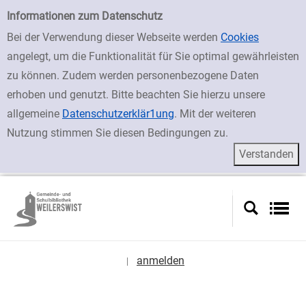
zur Navigation springen
zum Inhalt springen
Zu den Suchfiltern springen
Zur Trefferliste springen
Einfache Suche
Informationen zum Datenschutz
Bei der Verwendung dieser Webseite werden
Cookies
angelegt, um die Funktionalität für Sie optimal gewährleisten
zu können. Zudem werden personenbezogene Daten
erhoben und genutzt. Bitte beachten Sie hierzu unsere
allgemeine
Datenschutzerklär1ung
. Mit der weiteren
Nutzung stimmen Sie diesen Bedingungen zu.
anmelden
|
Sprache auswählen