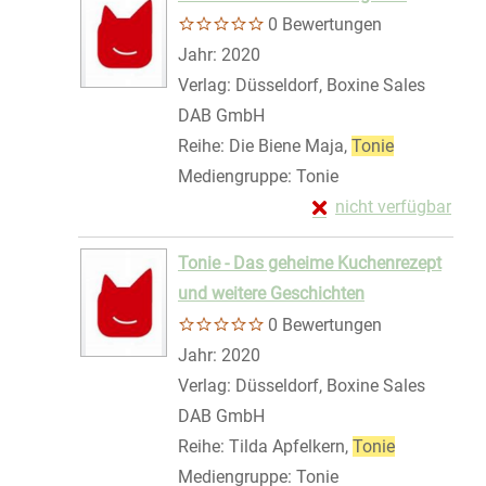
0 Bewertungen
Suche nach diesem Verfasser
Jahr:
2020
Verlag:
Düsseldorf, Boxine Sales
DAB GmbH
Reihe:
Die Biene Maja,
Tonie
Mediengruppe:
Tonie
Exemplar-Details von 
nicht verfügbar
Zum Download von exte
Tonie - Das geheime Kuchenrezept
und weitere Geschichten
0 Bewertungen
Suche nach diesem Verfasser
Jahr:
2020
Verlag:
Düsseldorf, Boxine Sales
DAB GmbH
Reihe:
Tilda Apfelkern,
Tonie
Mediengruppe:
Tonie