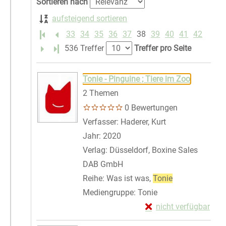
Sortieren nach
aufsteigend sortieren
33
34
35
36
37
38
39
40
41
42
Letzte Seite
536 Treffer
Treffer pro Seite
Suchergebnis
Zu den Suchfiltern springen
Tonie - Pinguine ; Tiere im Zoo
2 Themen
0 Bewertungen
Verfasser:
Haderer, Kurt
Suche nach dies
Jahr:
2020
Verlag:
Düsseldorf, Boxine Sales
DAB GmbH
Reihe:
Was ist was,
Tonie
Mediengruppe:
Tonie
Exemplar-Details von 
nicht verfügbar
Zum Download von exte