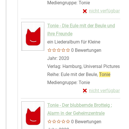
Mediengruppe:
Tonie
Exemplar-Details von
nicht verfügbar
Zum Download von exte
Tonie - Die Eule mit der Beule und
ihre Freunde
ein Liederalbum für Kleine
0 Bewertungen
Suche nach diesem Verfasser
Jahr:
2020
Verlag:
Hamburg, Universal Pictures
Reihe:
Eule mit der Beule,
Tonie
Mediengruppe:
Tonie
Exemplar-Details von 
nicht verfügbar
Zum Download von exte
Tonie - Der blubbernde Brotteig ;
Alarm in der Geheimzentrale
0 Bewertungen