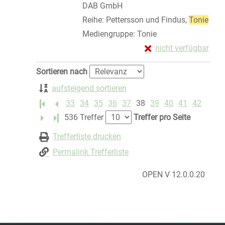
DAB GmbH
Reihe:
Pettersson und Findus,
Tonie
Mediengruppe:
Tonie
Exemplar-Details von
nicht verfügbar
Zum Download von exte
Zu den Suchfiltern springen
Sortieren nach
aufsteigend sortieren
33
34
35
36
37
38
39
40
41
42
Letzte Seite
536 Treffer
Treffer pro Seite
Trefferliste drucken
Permalink Trefferliste
OPEN V 12.0.0.20