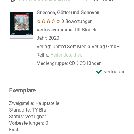
Griechen, Götter und Ganoven
0 Bewertungen
Suche nach diesem Verfasser
Verfasserangabe:
Ulf Blanck
Jahr:
2020
Verlag:
United Soft Media Verlag GmbH
Reihe:
Feriendetektive
Mediengruppe:
CDK CD Kinder
verfügbar
Exemplare
Zweigstelle:
Hauptstelle
Standorte:
TY Bla
Status:
Verfügbar
Vorbestellungen:
0
Frist: