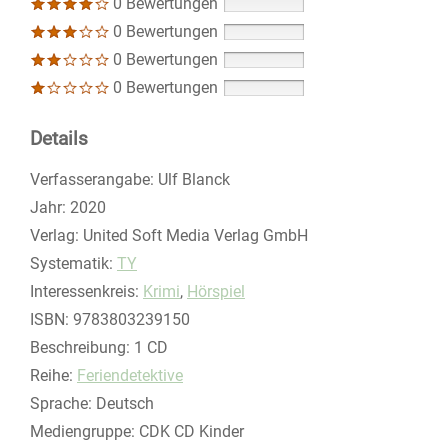
0 Bewertungen
0 Bewertungen
0 Bewertungen
0 Bewertungen
Details
Suche nach diesem Verfasser
Verfasserangabe:
Ulf Blanck
Jahr:
2020
Verlag:
United Soft Media Verlag GmbH
opens in new tab
Diesen Link in neuem Tab öffnen
Systematik:
Suche nach dieser Systematik
TY
Interessenkreis:
Suche nach diesem Interessenskreis
Krimi
,
Hörspiel
ISBN:
9783803239150
Beschreibung:
1 CD
Reihe:
Feriendetektive
Suche nach dieser Beteiligten Person
Sprache:
Deutsch
Mediengruppe:
CDK CD Kinder