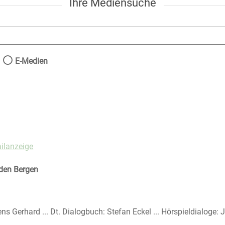
Ihre Mediensuche
nach der Sie suchen wollen.
E-Medien
ilanzeige
den Bergen
ns Gerhard ... Dt. Dialogbuch: Stefan Eckel ... Hörspieldialoge: 