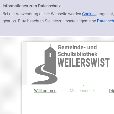
zur Navigation springen
zum Inhalt springen
Zur Detailanzeige springen
Einfache Suche
Informationen zum Datenschutz
Bei der Verwendung dieser Webseite werden
Cookies
angelegt,
genutzt. Bitte beachten Sie hierzu unsere allgemeine
Datensch
Willkommen
Mediensuche
Di