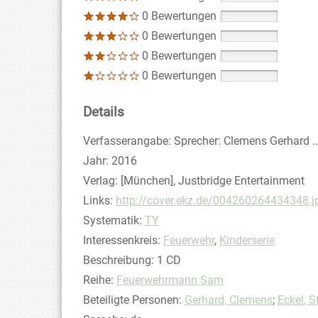
0 Bewertungen
0 Bewertungen
0 Bewertungen
0 Bewertungen
Details
Suche nach diesem Verfasser
Verfasserangabe:
Sprecher: Clemens Gerhard ...
Jahr:
2016
Verlag:
[München], Justbridge Entertainment
opens in new tab
Links:
Diesen Link in neuem Tab öffnen
http://cover.ekz.de/004260264434348.j
Systematik:
Suche nach dieser Systematik
TY
Interessenkreis:
Suche nach diesem Interessens
Feuerwehr
,
Kinderserie
Beschreibung:
1 CD
Reihe:
Feuerwehrmann Sam
Beteiligte Personen:
Suche nach dieser Beteilig
Gerhard, Clemens
;
Eckel, S