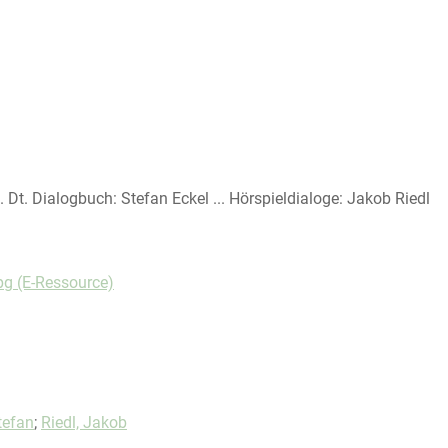
 Dt. Dialogbuch: Stefan Eckel ... Hörspieldialoge: Jakob Riedl
pg (E-Ressource)
kreis
ten Person
tefan
;
Riedl, Jakob