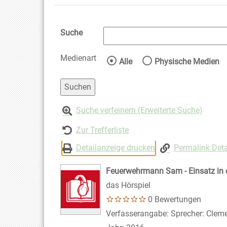
Suche
Medienart
Wählen Sie die Medienart 
Alle
Physische Medien
Suche verfeinern (Erweiterte Suche)
Zur Trefferliste
Detailanzeige drucken
Permalink Deta
Feuerwehrmann Sam - Einsatz in 
das Hörspiel
0 Bewertungen
Suche nach diesem Verfasser
Verfasserangabe:
Sprecher: Cleme