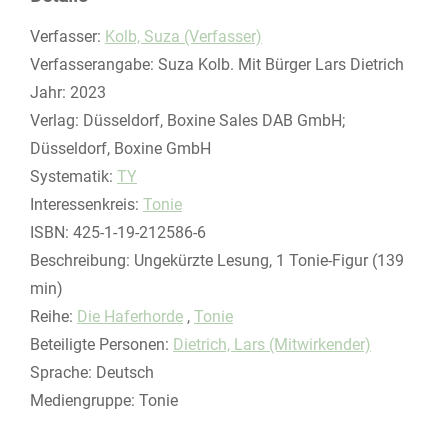
Verfasser:
Suche nach diesem Verfasser
Kolb, Suza (Verfasser)
Verfasserangabe:
Suza Kolb. Mit Bürger Lars Dietrich
Jahr:
2023
Verlag:
Düsseldorf, Boxine Sales DAB GmbH;
Düsseldorf, Boxine GmbH
opens in new tab
Diesen Link in neuem Tab öffnen
Systematik:
Suche nach dieser Systematik
TY
Interessenkreis:
Suche nach diesem Interessenskreis
Tonie
ISBN:
425-1-19-212586-6
Beschreibung:
Ungekürzte Lesung, 1 Tonie-Figur (139
min)
Reihe:
Die Haferhorde
,
Tonie
Beteiligte Personen:
Suche nach dieser Beteiligten Person
Dietrich, Lars (Mitwirkender)
Sprache:
Deutsch
Mediengruppe:
Tonie