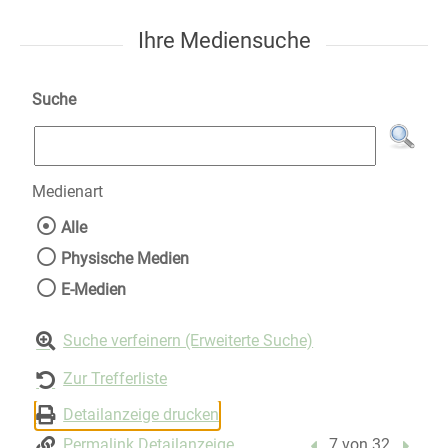
Ihre Mediensuche
Suche
Medienart
Wählen Sie die Medienart nach der Sie suche
Alle
Physische Medien
E-Medien
Suche verfeinern (Erweiterte Suche)
Zur Trefferliste
Detailanzeige drucken
Permalink Detailanzeige
Vorheriger Treffer
7 von 32
Nächst