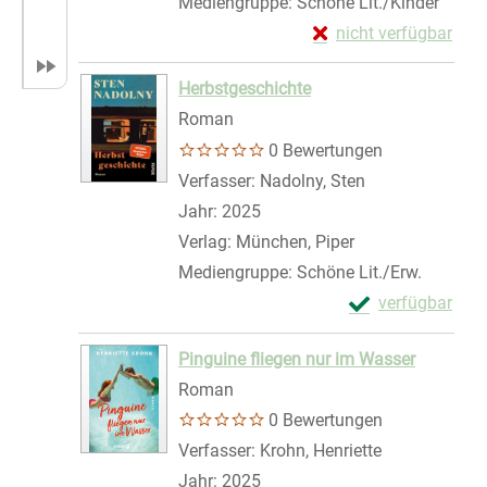
Mediengruppe:
Schöne Lit./Kinder
Exemplar-Details von
nicht verfügbar
Zum Download von exte
Herbstgeschichte
Roman
0 Bewertungen
Verfasser:
Nadolny, Sten
Suche nach die
Jahr:
2025
Verlag:
München, Piper
Mediengruppe:
Schöne Lit./Erw.
Exemplar-Detail
verfügbar
Zum Download von 
Pinguine fliegen nur im Wasser
Roman
0 Bewertungen
Verfasser:
Krohn, Henriette
Suche nach d
Jahr:
2025