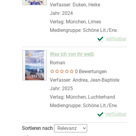
Verfasser:
Duken, Heike
Suche nach dies
Jahr:
2024
Verlag:
München, Limes
Mediengruppe:
Schöne Lit./Erw.
Exemplar-Details
verfügbar
Zum Download von 
Was ich von ihr weiß
Roman
0 Bewertungen
Verfasser:
Andrea, Jean-Baptiste
Suche n
Jahr:
2025
Verlag:
München, Luchterhand
Mediengruppe:
Schöne Lit./Erw.
Exemplar-Details
verfügbar
Zum Download von 
Zu den Suchfiltern springen
Sortieren nach