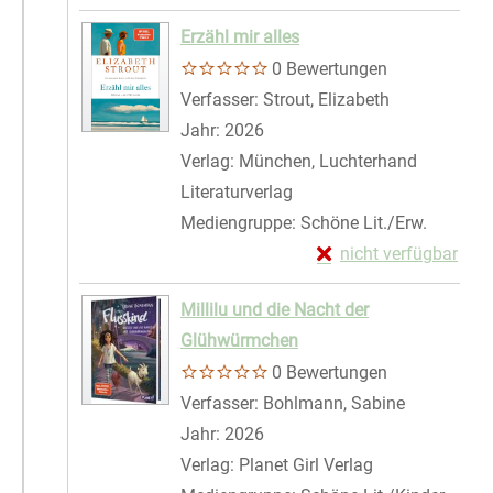
Zum Download von exte
Erzähl mir alles
0 Bewertungen
Verfasser:
Strout, Elizabeth
Suche nach d
Jahr:
2026
Verlag:
München, Luchterhand
Literaturverlag
Mediengruppe:
Schöne Lit./Erw.
Exemplar-Details von 
nicht verfügbar
Zum Download von exte
Millilu und die Nacht der
Glühwürmchen
0 Bewertungen
Verfasser:
Bohlmann, Sabine
Suche nach
Jahr:
2026
Verlag:
Planet Girl Verlag