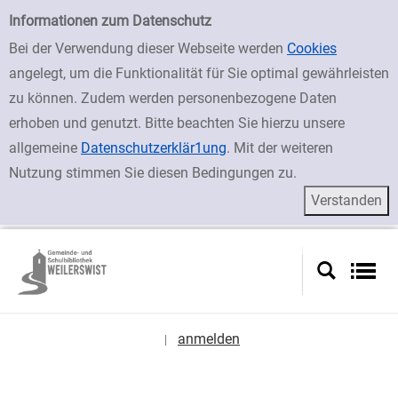
zur Navigation springen
zum Inhalt springen
Zu den Suchfiltern springen
Zur Trefferliste springen
Einfache Suche
Informationen zum Datenschutz
Bei der Verwendung dieser Webseite werden
Cookies
angelegt, um die Funktionalität für Sie optimal gewährleisten
zu können. Zudem werden personenbezogene Daten
erhoben und genutzt. Bitte beachten Sie hierzu unsere
allgemeine
Datenschutzerklär1ung
. Mit der weiteren
Nutzung stimmen Sie diesen Bedingungen zu.
anmelden
|
Sprache auswählen