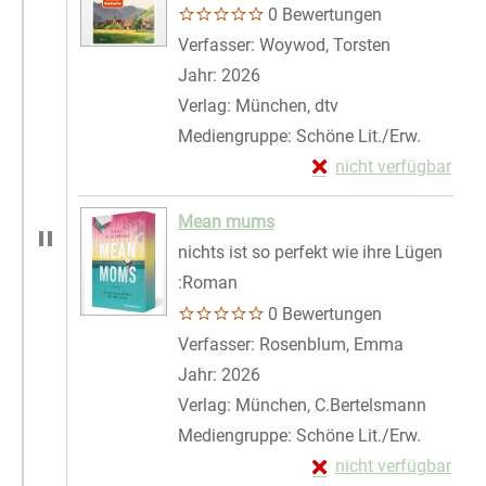
0 Bewertungen
Verfasser:
Woywod, Torsten
Suche nach 
Jahr:
2026
Verlag:
München, dtv
Mediengruppe:
Schöne Lit./Erw.
Exemplar-Details von
nicht verfügbar
Zum Download von exte
Mean mums
nichts ist so perfekt wie ihre Lügen
:Roman
0 Bewertungen
Verfasser:
Rosenblum, Emma
Suche nac
Jahr:
2026
Verlag:
München, C.Bertelsmann
Mediengruppe:
Schöne Lit./Erw.
Exemplar-Details vo
nicht verfügbar