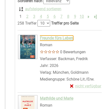
Sortieren nach
aufsteigend sortieren
1
2
3
4
5
6
7
8
9
10
Letzte S
258 Treffer
Treffer pro Seite
Suchergebnis
Zu den Suchfiltern springen
Freunde fürs Leben
Roman
0 Bewertungen
Verfasser:
Backman, Fredrik
Suche nach 
Jahr:
2026
Verlag:
München, Goldmann
Mediengruppe:
Schöne Lit./Erw.
Exemplar-Details von
nicht verfügbar
Zum Download von exte
Mathilde und Marie
Roman