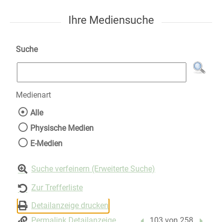
Ihre Mediensuche
Suche
Medienart
Wählen Sie die Medienart nach der Sie suche
Alle
Physische Medien
E-Medien
Suche verfeinern (Erweiterte Suche)
Zur Trefferliste
Detailanzeige drucken
Permalink Detailanzeige
Vorheriger Treffer
103 von 258
Nächst