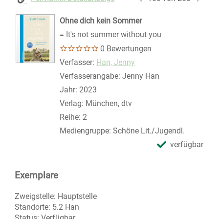
Ohne dich kein Sommer
= It's not summer without you
0 Bewertungen
Verfasser:
Suche nach diesem Verfasser
Han, Jenny
Verfasserangabe:
Jenny Han
Jahr:
2023
Verlag:
München, dtv
Reihe:
2
Mediengruppe:
Schöne Lit./Jugendl.
verfügbar
Exemplare
Zweigstelle:
Hauptstelle
Standorte:
5.2 Han
Status:
Verfügbar