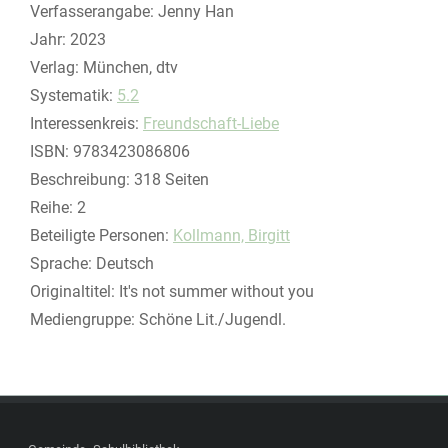
Verfasserangabe:
Jenny Han
Jahr:
2023
Verlag:
München, dtv
opens in new tab
Diesen Link in neuem Tab öffnen
Systematik:
Suche nach dieser Systematik
5.2
Interessenkreis:
Suche nach diesem Interessenskreis
Freundschaft-Liebe
ISBN:
9783423086806
Beschreibung:
318 Seiten
Reihe:
2
Beteiligte Personen:
Suche nach dieser Beteiligten Person
Kollmann, Birgitt
Sprache:
Deutsch
Originaltitel:
It's not summer without you
Mediengruppe:
Schöne Lit./Jugendl.