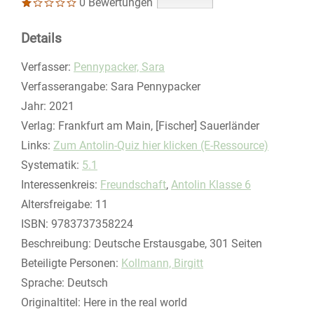
0 Bewertungen
Details
Verfasser:
Suche nach diesem Verfasser
Pennypacker, Sara
Verfasserangabe:
Sara Pennypacker
Jahr:
2021
Verlag:
Frankfurt am Main, [Fischer] Sauerländer
opens in new tab
Links:
Diesen Link in neuem Tab öffnen
Zum Antolin-Quiz hier klicken (E-Ressource)
Systematik:
Suche nach dieser Systematik
5.1
Interessenkreis:
Suche nach diesem Interessenskreis
Freundschaft
,
Antolin Klasse 6
Altersfreigabe:
11
ISBN:
9783737358224
Beschreibung:
Deutsche Erstausgabe, 301 Seiten
Beteiligte Personen:
Suche nach dieser Beteiligten Person
Kollmann, Birgitt
Sprache:
Deutsch
Originaltitel:
Here in the real world