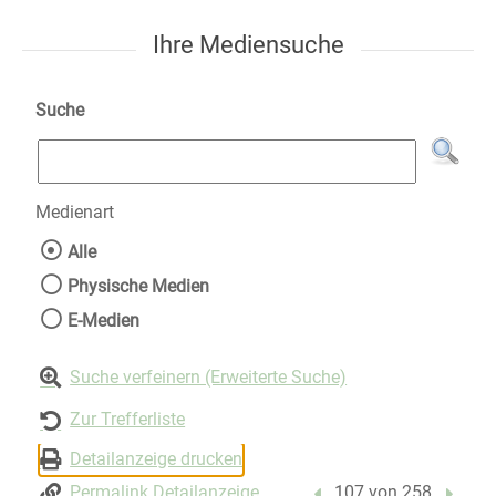
Ihre Mediensuche
Suche
Medienart
Wählen Sie die Medienart nach der Sie suche
Alle
Physische Medien
E-Medien
Suche verfeinern (Erweiterte Suche)
Zur Trefferliste
Detailanzeige drucken
Permalink Detailanzeige
Vorheriger Treffer
107 von 258
Nächst