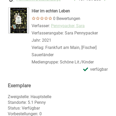
Hier im echten Leben
0 Bewertungen
Verfasser:
Suche nach diesem Verfasser
Pennypacker, Sara
Verfasserangabe:
Sara Pennypacker
Jahr:
2021
Verlag:
Frankfurt am Main, [Fischer]
Sauerländer
Mediengruppe:
Schöne Lit./Kinder
verfügbar
Exemplare
Zweigstelle:
Hauptstelle
Standorte:
5.1 Penny
Status:
Verfügbar
Vorbestellungen:
0