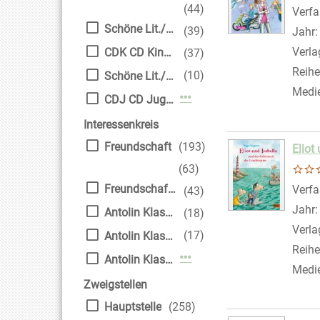
(44)
Verfa
Schöne Lit./Erw.
(39)
Jahr
Verla
CDK CD Kinder
(37)
Reihe
(10)
Schöne Lit./Jugendl.
Medi
Mehr Mediengruppe-Filte
CDJ CD Jugendliche
Interessenkreis
Freundschaft
(193)
Eliot
(63)
Freundschaft-Liebe
Verfa
(43)
Jahr
Antolin Klasse 4
(18)
Verla
(17)
Antolin Klasse 6
Reihe
Mehr Interessenkreis-Filt
Antolin Klasse 3
Medi
Zweigstellen
Hauptstelle
(258)