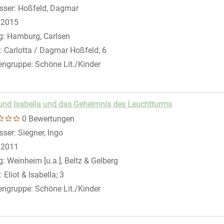
sser:
Hoßfeld, Dagmar
Suche nach diesem Verfasser
:
2015
g:
Hamburg, Carlsen
:
Carlotta / Dagmar Hoßfeld; 6
engruppe:
Schöne Lit./Kinder
r anzeigen
 und Isabella und das Geheimnis des Leuchtturms
0 Bewertungen
sser:
Siegner, Ingo
Suche nach diesem Verfasser
:
2011
g:
Weinheim [u.a.], Beltz & Gelberg
:
Eliot & Isabella; 3
er anzeigen
engruppe:
Schöne Lit./Kinder