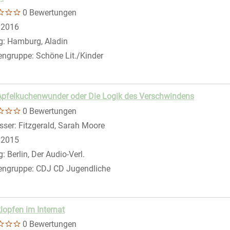
0 Bewertungen
 nach diesem Verfasser
:
2016
g:
Hamburg, Aladin
engruppe:
Schöne Lit./Kinder
pfelkuchenwunder oder Die Logik des Verschwindens
0 Bewertungen
sser:
Fitzgerald, Sarah Moore
Suche nach diesem Verfasser
gen
:
2015
g:
Berlin, Der Audio-Verl.
engruppe:
CDJ CD Jugendliche
lopfen im Internat
0 Bewertungen