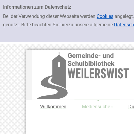
zur Navigation springen
zum Inhalt springen
Zu den Suchfiltern springen
Zur Trefferliste springen
Einfache Suche
Informationen zum Datenschutz
Bei der Verwendung dieser Webseite werden
Cookies
angelegt,
genutzt. Bitte beachten Sie hierzu unsere allgemeine
Datensch
Willkommen
Mediensuche
Di