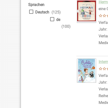
Herm
Sprachen
eine 
Deutsch
(125)
de
Verfa
(100)
Jahr
Verla
Medi
Inter
Verfa
Jahr
Verla
Reihe
Medi