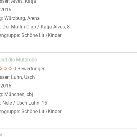
sser:
Alves, Katja
Suche nach diesem Verfasser
eigen
:
2016
g:
Würzburg, Arena
:
Der Muffin-Club / Katja Alves; 8
engruppe:
Schöne Lit./Kinder
und die Mutprobe
0 Bewertungen
sser:
Luhn, Usch
Suche nach diesem Verfasser
:
2016
g:
München, cbj
:
Nele / Usch Luhn; 15
engruppe:
Schöne Lit./Kinder
!