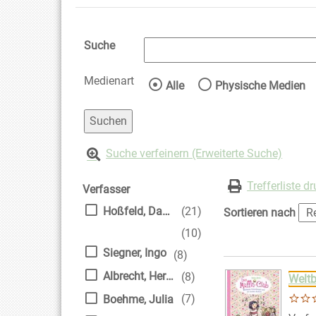
Suche
Medienart
Wählen Sie die Medienart 
Alle
Physische Medien
Suche verfeinern (Erweiterte Suche)
Zur Trefferliste springen
Suchfilter
Trefferliste d
Verfasser
Hoßfeld, Dagmar
(21)
Sortieren nach
(10)
Siegner, Ingo
(8)
Suchergebnis
Zu den Suchfiltern
Albrecht, Herdis [Ill.]
(8)
Weltb
(7)
Boehme, Julia