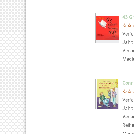
43 Gr
Verfa
Jahr
Verla
Medi
Conni
Verfa
Jahr
Verla
Reihe
Medi