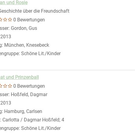
an und Rosie
Geschichte über die Freundschaft
0 Bewertungen
sser:
Gordon, Gus
Suche nach diesem Verfasser
:
2013
g:
München, Knesebeck
engruppe:
Schöne Lit./Kinder
nat und Prinzenball
0 Bewertungen
sser:
Hoßfeld, Dagmar
Suche nach diesem Verfasser
:
2013
g:
Hamburg, Carlsen
:
Carlotta / Dagmar Hoßfeld; 4
engruppe:
Schöne Lit./Kinder