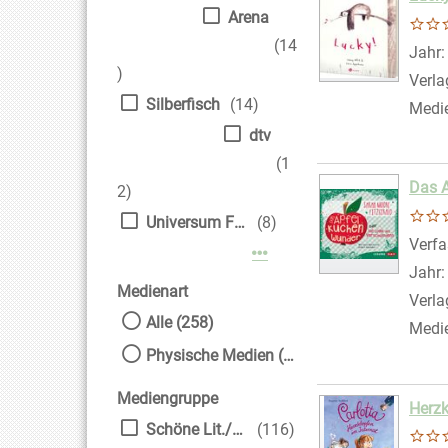
Arena
(14
Suche
Jahr
)
Verla
Silberfisch
(14)
Medi
dtv
(1
Das A
2)
Universum Film
(8)
Verfa
Mehr Verlag-Filter anzei
Jahr
Medienart
Verla
Alle (258)
Medi
Physische Medien (258)
Mediengruppe
Herzk
Schöne Lit./Kinder
(116)