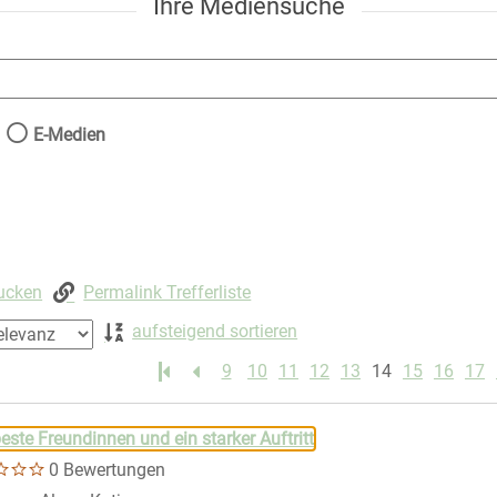
Ihre Mediensuche
nach der Sie suchen wollen.
E-Medien
rucken
Permalink Trefferliste
aufsteigend sortieren
9
10
11
12
13
14
15
16
17
 springen
este Freundinnen und ein starker Auftritt
0 Bewertungen