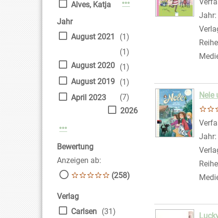
Verfa
Mehr Verfasser-Filter anz
Alves, Katja
Jahr
Jahr
Verla
August 2021
(1)
Reihe
(1)
Medi
August 2020
(1)
August 2019
(1)
Nele 
(7)
April 2023
2026
Verfa
Mehr Jahr-Filter anzeigen
Jahr
Bewertung
Verla
Anzeigen ab:
Reihe
(258)
Medi
Verlag
Carlsen
(31)
Lucky