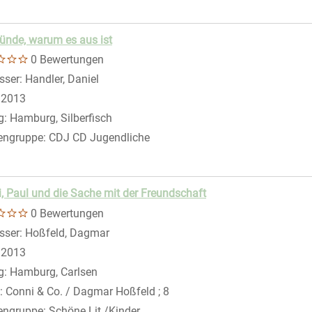
ünde, warum es aus ist
0 Bewertungen
sser:
Handler, Daniel
Suche nach diesem Verfasser
:
2013
g:
Hamburg, Silberfisch
engruppe:
CDJ CD Jugendliche
, Paul und die Sache mit der Freundschaft
0 Bewertungen
sser:
Hoßfeld, Dagmar
Suche nach diesem Verfasser
:
2013
g:
Hamburg, Carlsen
:
Conni & Co. / Dagmar Hoßfeld ; 8
engruppe:
Schöne Lit./Kinder