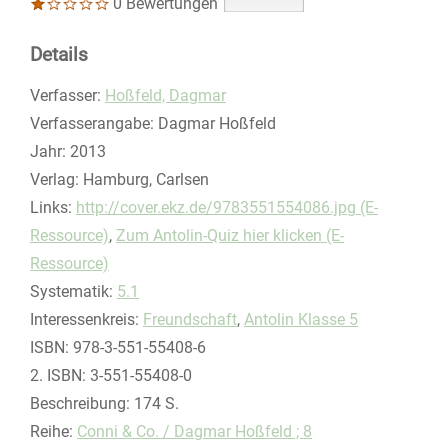
0 Bewertungen
Details
Verfasser:
Suche nach diesem Verfasser
Hoßfeld, Dagmar
Verfasserangabe:
Dagmar Hoßfeld
Jahr:
2013
Verlag:
Hamburg, Carlsen
opens in new tab
Links:
Diesen Link in neuem Tab öffnen
http://cover.ekz.de/9783551554086.jpg (E-
Ressource)
,
Zum Antolin-Quiz hier klicken (E-
Ressource)
Systematik:
Suche nach dieser Systematik
5.1
Interessenkreis:
Suche nach diesem Interessenskreis
Freundschaft
,
Antolin Klasse 5
ISBN:
978-3-551-55408-6
2. ISBN:
3-551-55408-0
Beschreibung:
174 S.
Reihe:
Conni & Co. / Dagmar Hoßfeld ; 8