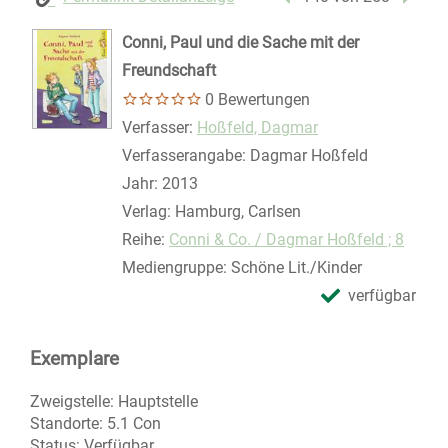
Conni, Paul und die Sache mit der
Freundschaft
0 Bewertungen
Verfasser:
Suche nach diesem Verfasser
Hoßfeld, Dagmar
Verfasserangabe:
Dagmar Hoßfeld
Jahr:
2013
Verlag:
Hamburg, Carlsen
Reihe:
Conni & Co. / Dagmar Hoßfeld ; 8
Mediengruppe:
Schöne Lit./Kinder
verfügbar
Exemplare
Zweigstelle:
Hauptstelle
Standorte:
5.1 Con
Status:
Verfügbar