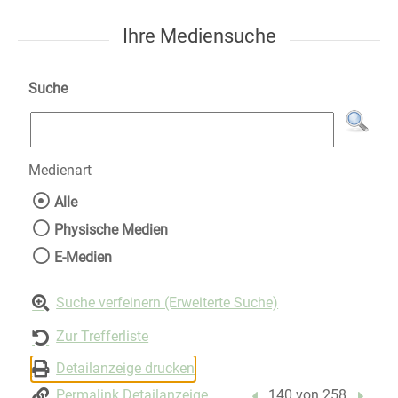
Ihre Mediensuche
Suche
Medienart
Wählen Sie die Medienart nach der Sie suche
Alle
Physische Medien
E-Medien
Suche verfeinern (Erweiterte Suche)
Zur Trefferliste
Detailanzeige drucken
Permalink Detailanzeige
Vorheriger Treffer
140 von 258
Nächst