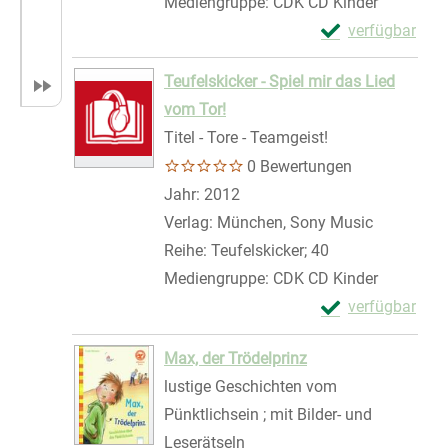
Mediengruppe:
CDK CD Kinder
Exemplar-Details
verfügbar
Zum Download von 
Teufelskicker - Spiel mir das Lied
vom Tor!
Titel - Tore - Teamgeist!
0 Bewertungen
Suche nach diesem Verfasser
Jahr:
2012
Verlag:
München, Sony Music
Reihe:
Teufelskicker; 40
Mediengruppe:
CDK CD Kinder
Exemplar-Details
verfügbar
Zum Download von 
Max, der Trödelprinz
lustige Geschichten vom
Pünktlichsein ; mit Bilder- und
Leserätseln