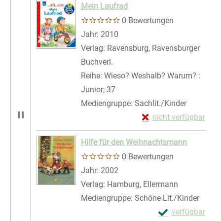
Mein Laufrad
0 Bewertungen
Suche nach diesem Verfasser
Jahr:
2010
Verlag:
Ravensburg, Ravensburger
Buchverl.
Reihe:
Wieso? Weshalb? Warum? :
Junior; 37
Mediengruppe:
Sachlit./Kinder
Exemplar-Details von
nicht verfügbar
Zum Download von exte
Hilfe für den Weihnachtsmann
0 Bewertungen
Suche nach diesem Verfasser
Jahr:
2002
Verlag:
Hamburg, Ellermann
Mediengruppe:
Schöne Lit./Kinder
Exemplar-Detail
verfügbar