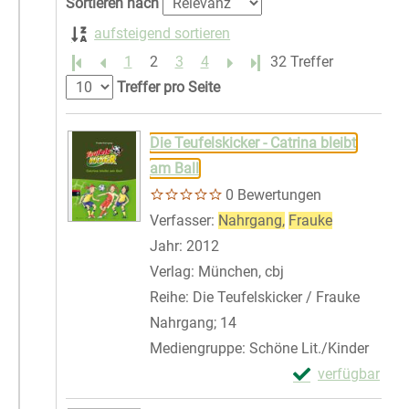
Sortieren nach
aufsteigend sortieren
1
2
3
4
Letzte Seite
32 Treffer
Treffer pro Seite
Suchergebnis
Zu den Suchfiltern springen
Die Teufelskicker - Catrina bleibt
am Ball
0 Bewertungen
Verfasser:
Nahrgang,
Frauke
Suche nach
Jahr:
2012
Verlag:
München, cbj
Reihe:
Die Teufelskicker / Frauke
Nahrgang; 14
Mediengruppe:
Schöne Lit./Kinder
Exemplar-Details
verfügbar
Zum Download von 