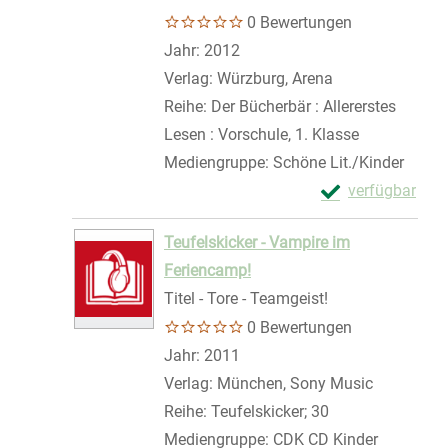
0 Bewertungen
Suche nach diesem Verfasser
Jahr:
2012
Verlag:
Würzburg, Arena
Reihe:
Der Bücherbär : Allererstes
Lesen : Vorschule, 1. Klasse
Mediengruppe:
Schöne Lit./Kinder
Exemplar-Details
verfügbar
Zum Download von 
Teufelskicker - Vampire im
Feriencamp!
Titel - Tore - Teamgeist!
0 Bewertungen
Suche nach diesem Verfasser
Jahr:
2011
Verlag:
München, Sony Music
Reihe:
Teufelskicker; 30
Mediengruppe:
CDK CD Kinder