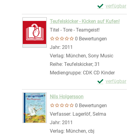
Exemplar-Details
verfügbar
Zum Download von 
Teufelskicker - Kicken auf Kufen!
Titel - Tore - Teamgeist!
0 Bewertungen
Suche nach diesem Verfasser
Jahr:
2011
Verlag:
München, Sony Music
Reihe:
Teufelskicker; 31
Mediengruppe:
CDK CD Kinder
Exemplar-Details
verfügbar
Zum Download von 
Nils Holgersson
0 Bewertungen
Verfasser:
Lagerlöf, Selma
Suche nach d
Jahr:
2011
Verlag:
München, cbj