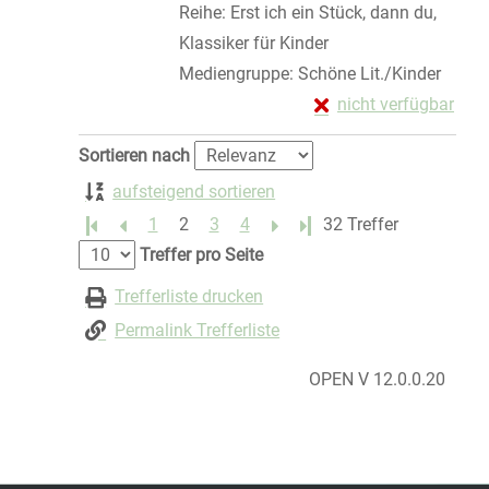
Reihe:
Erst ich ein Stück, dann du,
Klassiker für Kinder
Mediengruppe:
Schöne Lit./Kinder
Exemplar-Details von
nicht verfügbar
Zum Download von exte
Zu den Suchfiltern springen
Sortieren nach
aufsteigend sortieren
1
2
3
4
Letzte Seite
32 Treffer
Treffer pro Seite
Trefferliste drucken
Permalink Trefferliste
OPEN V 12.0.0.20