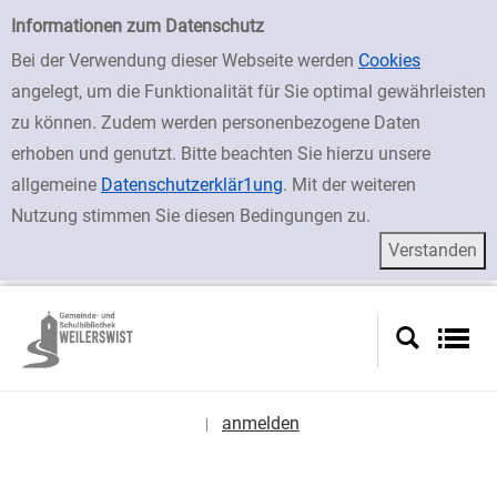
zur Navigation springen
zum Inhalt springen
Zu den Suchfiltern springen
Zur Trefferliste springen
Einfache Suche
Informationen zum Datenschutz
Bei der Verwendung dieser Webseite werden
Cookies
angelegt, um die Funktionalität für Sie optimal gewährleisten
zu können. Zudem werden personenbezogene Daten
erhoben und genutzt. Bitte beachten Sie hierzu unsere
allgemeine
Datenschutzerklär1ung
. Mit der weiteren
Nutzung stimmen Sie diesen Bedingungen zu.
anmelden
|
Sprache auswählen