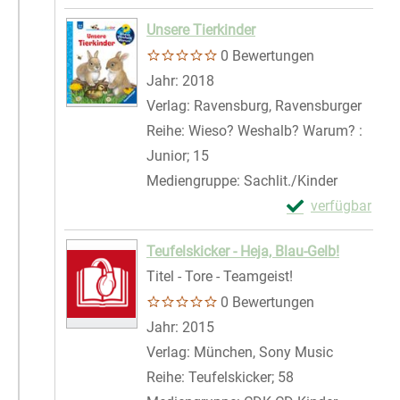
Zum Download von 
Unsere Tierkinder
0 Bewertungen
Suche nach diesem Verfasser
Jahr:
2018
Verlag:
Ravensburg, Ravensburger
Reihe:
Wieso? Weshalb? Warum? :
Junior; 15
Mediengruppe:
Sachlit./Kinder
Exemplar-Details
verfügbar
Zum Download von 
Teufelskicker - Heja, Blau-Gelb!
Titel - Tore - Teamgeist!
0 Bewertungen
Suche nach diesem Verfasser
Jahr:
2015
Verlag:
München, Sony Music
Reihe:
Teufelskicker; 58