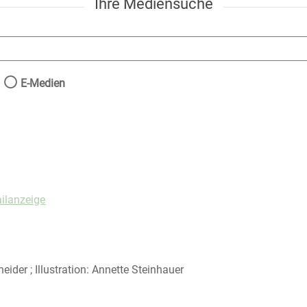
Ihre Mediensuche
nach der Sie suchen wollen.
E-Medien
ilanzeige
eider ; Illustration: Annette Steinhauer