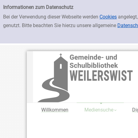
zur Navigation springen
zum Inhalt springen
Zur Detailanzeige springen
Einfache Suche
Informationen zum Datenschutz
Bei der Verwendung dieser Webseite werden
Cookies
angelegt,
genutzt. Bitte beachten Sie hierzu unsere allgemeine
Datensch
Willkommen
Mediensuche
Di