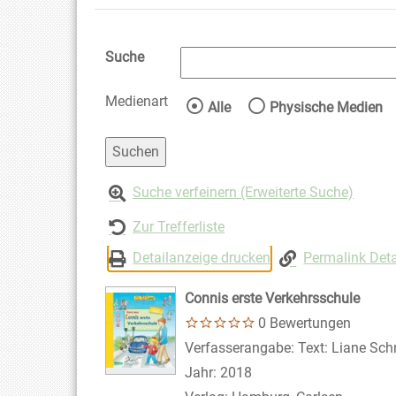
Suche
Medienart
Wählen Sie die Medienart 
Alle
Physische Medien
Suche verfeinern (Erweiterte Suche)
Zur Trefferliste
Detailanzeige drucken
Permalink Deta
Connis erste Verkehrsschule
0 Bewertungen
Suche nach diesem Verfasser
Verfasserangabe:
Text: Liane Schn
Jahr:
2018