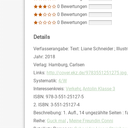
0 Bewertungen
0 Bewertungen
0 Bewertungen
Details
Suche nach diesem Verfasser
Verfasserangabe:
Text: Liane Schneider ; Illus
Jahr:
2018
Verlag:
Hamburg, Carlsen
opens in new tab
Links:
Diesen Link in neuem Tab öffnen
http://cover.ekz.de/9783551251275.jpg 
Systematik:
Suche nach dieser Systematik
4/W
Interessenkreis:
Suche nach diesem Interessens
Verkehr
,
Antolin Klasse 3
ISBN:
978-3-551-25127-5
2. ISBN:
3-551-25127-4
Beschreibung:
1. Aufl., 14 ungezählte Seiten : f
Reihe:
Guck mal
,
Meine Freundin Conni