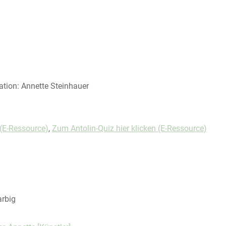
tration: Annette Steinhauer
(E-Ressource)
,
Zum Antolin-Quiz hier klicken (E-Ressource)
kreis
arbig