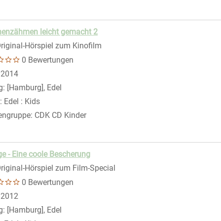
henzähmen leicht gemacht 2
riginal-Hörspiel zum Kinofilm
0 Bewertungen
 nach diesem Verfasser
:
2014
g:
[Hamburg], Edel
:
Edel : Kids
engruppe:
CDK CD Kinder
ge - Eine coole Bescherung
riginal-Hörspiel zum Film-Special
0 Bewertungen
 nach diesem Verfasser
:
2012
g:
[Hamburg], Edel