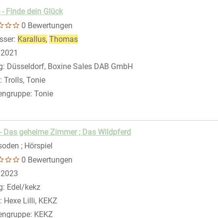
 - Finde dein Glück
0 Bewertungen
sser:
Karallus,
Thomas
Suche nach diesem Verfasser
:
2021
g:
Düsseldorf, Boxine Sales DAB GmbH
gen
:
Trolls, Tonie
engruppe:
Tonie
- Das geheime Zimmer ; Das Wildpferd
soden ; Hörspiel
0 Bewertungen
 nach diesem Verfasser
:
2023
g:
Edel/kekz
:
Hexe Lilli, KEKZ
engruppe:
KEKZ