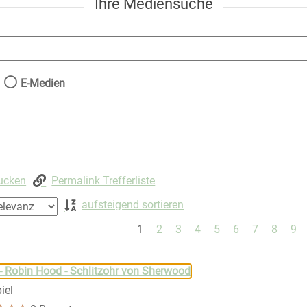
Ihre Mediensuche
nach der Sie suchen wollen.
E-Medien
rucken
Permalink Trefferliste
aufsteigend sortieren
1
2
3
4
5
6
7
8
9
 springen
- Robin Hood - Schlitzohr von Sherwood
iel