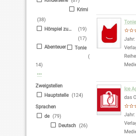
Kinderserie
(87)
Krimi
(38)
Tonie
Hörspiel zum Film
(19)
(17)
Suche
Jahr
Abenteuer
Verla
Tonie
Reihe
(
Medi
14)
Mehr Interessenkreis-Filter anzeigen
Zweigstellen
Ice A
Hauptstelle
(124)
das O
Sprachen
Suche
Jahr
de
(79)
Verla
Deutsch
(26)
Medi