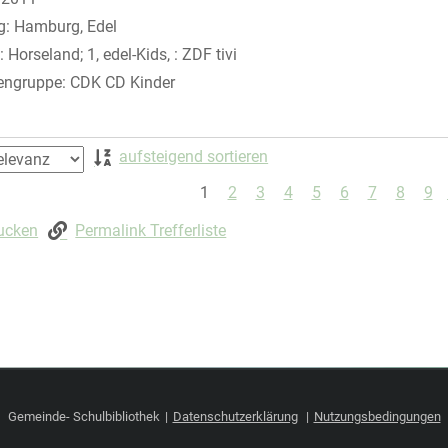
g:
Hamburg, Edel
:
Horseland; 1, edel-Kids, : ZDF tivi
engruppe:
CDK CD Kinder
 springen
aufsteigend sortieren
1
2
3
4
5
6
7
8
9
rucken
Permalink Trefferliste
Gemeinde- Schulbibliothek
Datenschutzerklärung
Nutzungsbedingungen