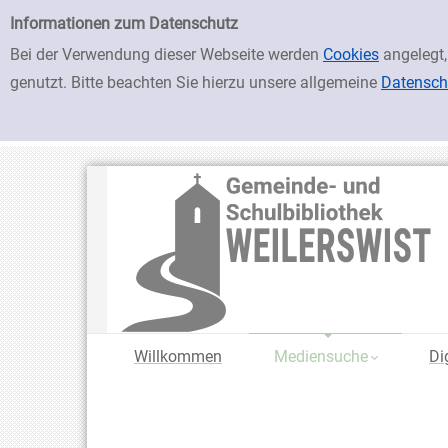
zur Navigation springen
zum Inhalt springen
Zu den Suchfiltern springen
Zur Trefferliste springen
Einfache Suche
Informationen zum Datenschutz
Bei der Verwendung dieser Webseite werden
Cookies
angelegt,
genutzt. Bitte beachten Sie hierzu unsere allgemeine
Datensch
Willkommen
Mediensuche
Di