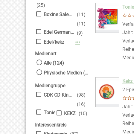
(25)
Tonie
Boxine Sales DAB GmbH
(11)
(11)
Verfa
Edel Germany GmbH
Jahr
(9)
Verla
Edel/kekz
Mehr Verlag-Filter anzei
Reihe
Medienart
Medi
Alle (124)
Physische Medien (124)
Kekz 
Mediengruppe
2 Epi
CDK CD Kinder
(98)
(16)
Suche
Jahr
Tonie
KEKZ
(10)
Verla
Reihe
Interessenkreis
Medi