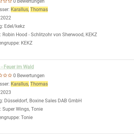
0 Bewertungen
eigen
sser:
Karallus,
Thomas
Suche nach diesem Verfasser
:
2022
g:
Edel/kekz
:
Robin Hood - Schlitzohr von Sherwood, KEKZ
engruppe:
KEKZ
 - Feuer im Wald
0 Bewertungen
sser:
Karallus,
Thomas
Suche nach diesem Verfasser
:
2023
g:
Düsseldorf, Boxine Sales DAB GmbH
:
Super Wings, Tonie
engruppe:
Tonie