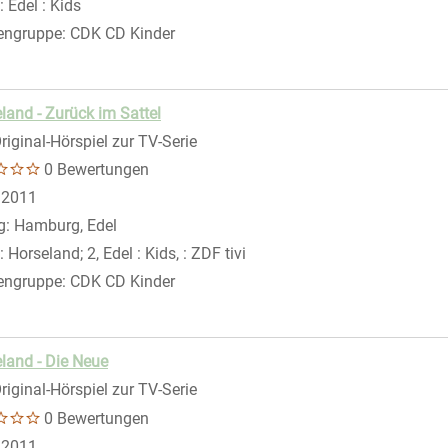
:
Edel : Kids
engruppe:
CDK CD Kinder
land - Zurück im Sattel
riginal-Hörspiel zur TV-Serie
0 Bewertungen
 nach diesem Verfasser
:
2011
g:
Hamburg, Edel
:
Horseland; 2, Edel : Kids, : ZDF tivi
engruppe:
CDK CD Kinder
land - Die Neue
riginal-Hörspiel zur TV-Serie
0 Bewertungen
 nach diesem Verfasser
:
2011