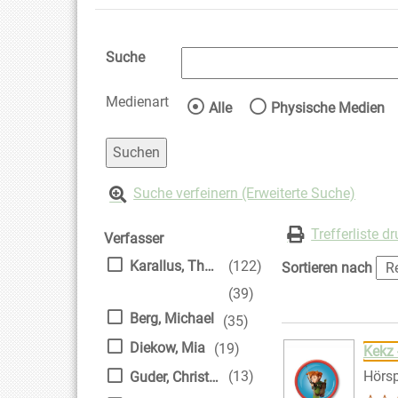
Suche
Medienart
Wählen Sie die Medienart 
Alle
Physische Medien
Suche verfeinern (Erweiterte Suche)
Zur Trefferliste springen
Suchfilter
Trefferliste d
Verfasser
Karallus, Thomas
(122)
Sortieren nach
(39)
Berg, Michael
(35)
Suchergebnis
Zu den Suchfiltern
Diekow, Mia
(19)
Kekz 
(13)
Hörsp
Guder, Christoph