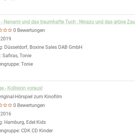
 - Nanami und das traumhafte Tuch ; Ninazu und das grüne Z
0 Bewertungen
 nach diesem Verfasser
:
2019
g:
Düsseldorf, Boxine Sales DAB GmbH
:
Safiras, Tonie
engruppe:
Tonie
ge - Kollision voraus!
riginal-Hörspiel zum Kinofilm
0 Bewertungen
 nach diesem Verfasser
:
2016
g:
Hamburg, Edel:Kids
engruppe:
CDK CD Kinder