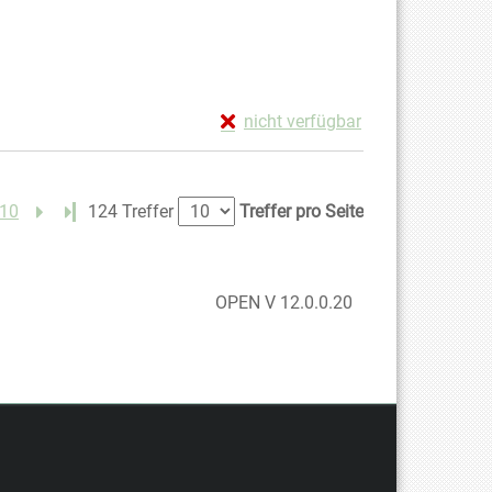
Exemplar-Details von Horseland -
nicht verfügbar
Zum Download von externem Anbiete
10
Letzte Seite
124 Treffer
Treffer pro Seite
OPEN V 12.0.0.20