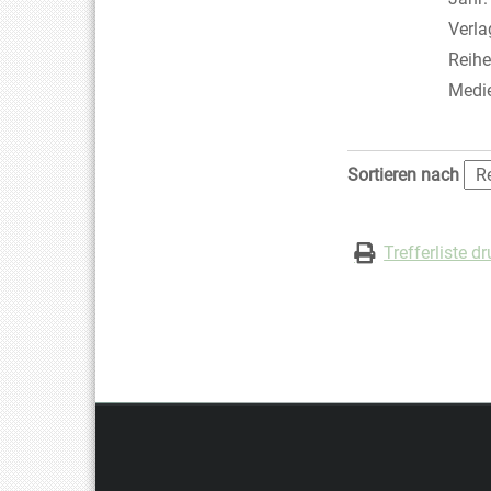
Verla
Reihe
Medi
Zu den Suchfiltern
Sortieren nach
Trefferliste d