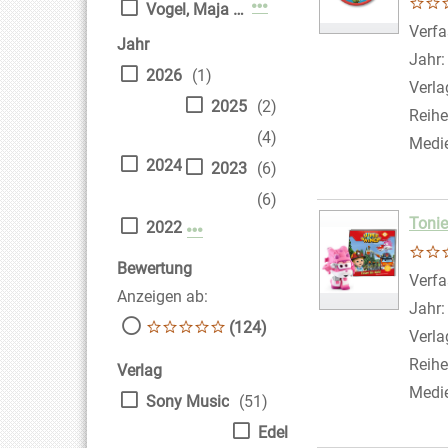
Mehr Verfasser-Filter anz
Vogel, Maja von
Verfa
Jahr
Jahr
2026
(1)
Verla
2025
(2)
Reihe
(4)
Medi
2024
2023
(6)
(6)
Tonie
2022
Mehr Jahr-Filter anzeigen
Bewertung
Verfa
Anzeigen ab:
Jahr
(124)
Verla
Reihe
Verlag
Medi
Sony Music
(51)
Edel