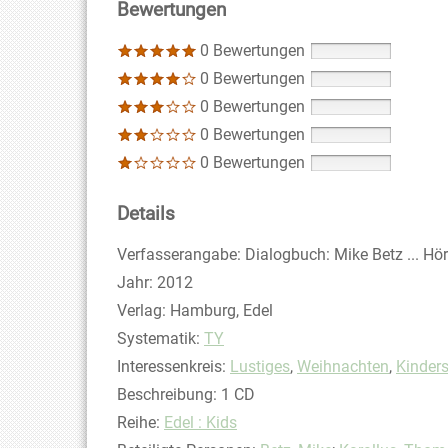
Bewertungen
0 Bewertungen
0 Bewertungen
0 Bewertungen
0 Bewertungen
0 Bewertungen
Details
Suche nach diesem Verfasser
Verfasserangabe:
Dialogbuch: Mike Betz ... Hö
Jahr:
2012
Verlag:
Hamburg, Edel
opens in new tab
Diesen Link in neuem Tab öffnen
Systematik:
Suche nach dieser Systematik
TY
Interessenkreis:
Suche nach diesem Interessens
Lustiges
,
Weihnachten
,
Kinders
Beschreibung:
1 CD
Reihe:
Edel : Kids