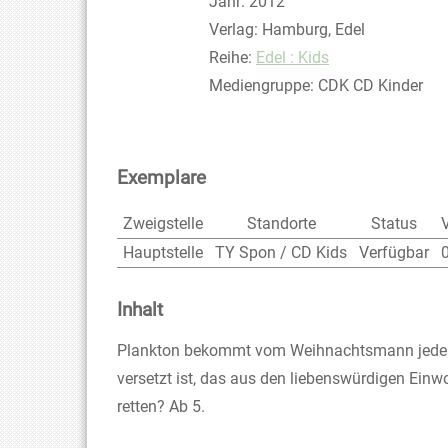
Jahr:
2012
Verlag:
Hamburg, Edel
Reihe:
Edel : Kids
Mediengruppe:
CDK CD Kinder
Exemplare
Zweigstelle
Standorte
Status
Hauptstelle
TY Spon / CD Kids
Verfügbar
Inhalt
Plankton bekommt vom Weihnachtsmann jedes Jah
versetzt ist, das aus den liebenswürdigen Ei
retten? Ab 5.