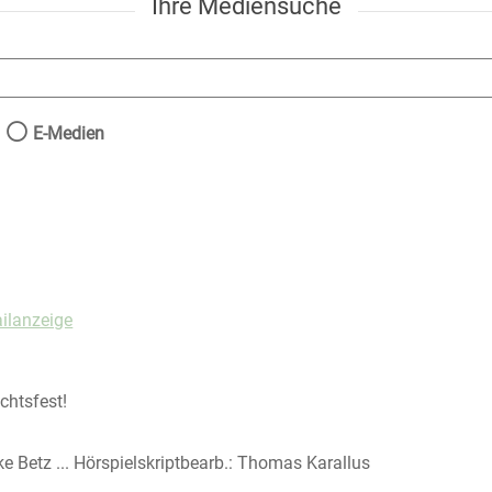
Ihre Mediensuche
nach der Sie suchen wollen.
E-Medien
ilanzeige
chtsfest!
e Betz ... Hörspielskriptbearb.: Thomas Karallus