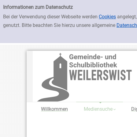
zur Navigation springen
zum Inhalt springen
Zur Detailanzeige springen
Einfache Suche
Informationen zum Datenschutz
Bei der Verwendung dieser Webseite werden
Cookies
angelegt,
genutzt. Bitte beachten Sie hierzu unsere allgemeine
Datensch
Willkommen
Mediensuche
Di