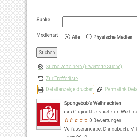
Suche
Medienart
Wählen Sie die Medienart 
Alle
Physische Medien
Suche verfeinern (Erweiterte Suche)
Zur Trefferliste
Detailanzeige drucken
Permalink Deta
Spongebob's Weihnachten
das Original-Hörspiel zum Weihna
0 Bewertungen
Suche nach diesem Verfasser
Verfasserangabe:
Dialogbuch: Mik