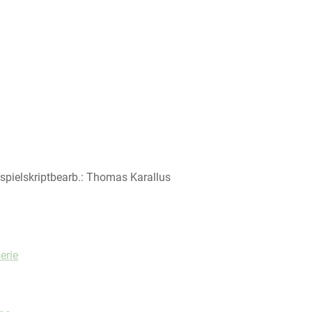
rspielskriptbearb.: Thomas Karallus
kreis
erie