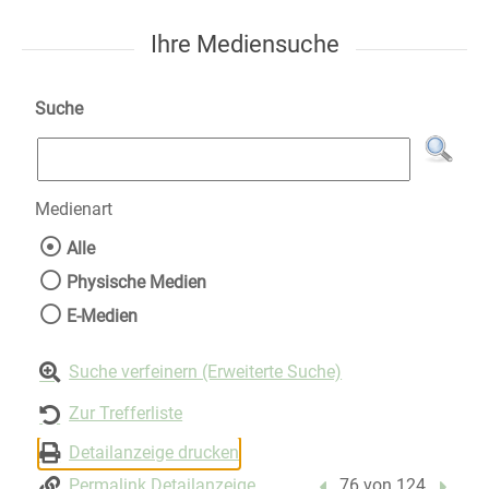
Ihre Mediensuche
Suche
Medienart
Wählen Sie die Medienart nach der Sie suche
Alle
Physische Medien
E-Medien
Suche verfeinern (Erweiterte Suche)
Zur Trefferliste
Detailanzeige drucken
Permalink Detailanzeige
Vorheriger Treffer
76 von 124
Nächst