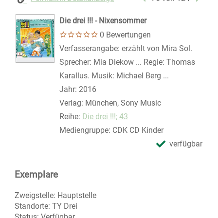
Die drei !!! - Nixensommer
0 Bewertungen
Suche nach diesem Verfasser
Verfasserangabe:
erzählt von Mira Sol.
Sprecher: Mia Diekow ... Regie: Thomas
Karallus. Musik: Michael Berg ...
Jahr:
2016
Verlag:
München, Sony Music
Reihe:
Die drei !!!; 43
Mediengruppe:
CDK CD Kinder
verfügbar
Exemplare
Zweigstelle:
Hauptstelle
Standorte:
TY Drei
Status:
Verfügbar