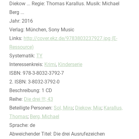
Diekow ... Regie: Thomas Karallus. Musik: Michael
Berg ...
Jahr:
2016
Verlag:
München, Sony Music
opens in new tab
Links:
Diesen Link in neuem Tab öffnen
http://cover.ekz.de/9783803237927.jpg (E-
Ressource)
Systematik:
Suche nach dieser Systematik
TY
Interessenkreis:
Suche nach diesem Interessenskreis
Krimi
,
Kinderserie
ISBN:
978-3-8032-3792-7
2. ISBN:
3-8032-3792-0
Beschreibung:
1 CD
Reihe:
Die drei !!!; 43
Beteiligte Personen:
Suche nach dieser Beteiligten Person
Sol, Mira
;
Diekow, Mia
;
Karallus,
Thomas
;
Berg, Michael
Sprache:
de
Abweichender Titel:
Die drei Ausrufezeichen