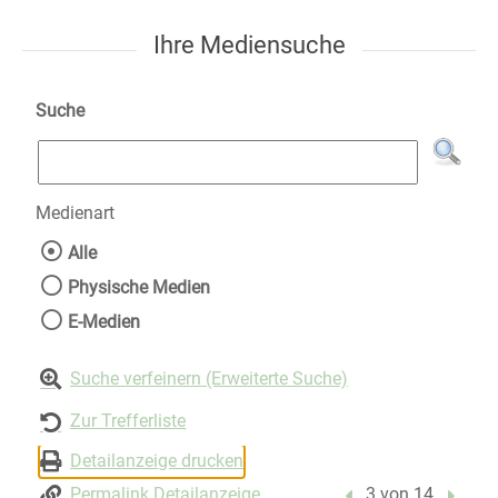
Ihre Mediensuche
Suche
Medienart
Wählen Sie die Medienart nach der Sie suche
Alle
Physische Medien
E-Medien
Suche verfeinern (Erweiterte Suche)
Zur Trefferliste
Detailanzeige drucken
Permalink Detailanzeige
Vorheriger Treffer
3 von 14
Nächst