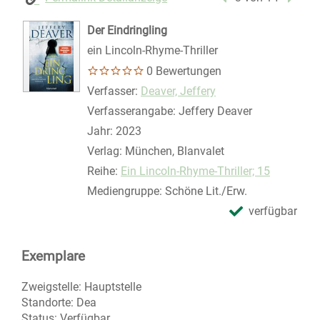
Der Eindringling
ein Lincoln-Rhyme-Thriller
0 Bewertungen
Verfasser:
Suche nach diesem Verfasser
Deaver, Jeffery
Verfasserangabe:
Jeffery Deaver
Jahr:
2023
Verlag:
München, Blanvalet
Reihe:
Ein Lincoln-Rhyme-Thriller; 15
Mediengruppe:
Schöne Lit./Erw.
verfügbar
Exemplare
Zweigstelle:
Hauptstelle
Standorte:
Dea
Status:
Verfügbar