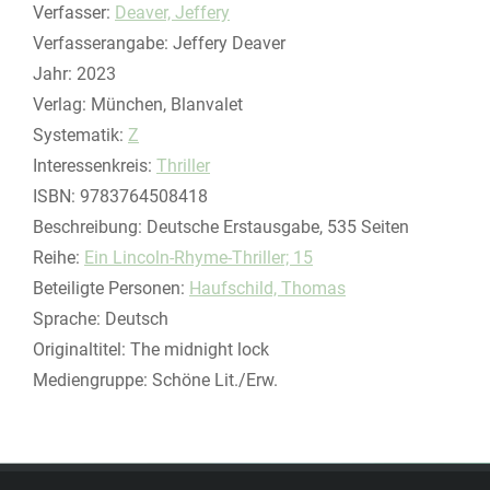
Verfasser:
Suche nach diesem Verfasser
Deaver, Jeffery
Verfasserangabe:
Jeffery Deaver
Jahr:
2023
Verlag:
München, Blanvalet
opens in new tab
Diesen Link in neuem Tab öffnen
Systematik:
Suche nach dieser Systematik
Z
Interessenkreis:
Suche nach diesem Interessenskreis
Thriller
ISBN:
9783764508418
Beschreibung:
Deutsche Erstausgabe, 535 Seiten
Reihe:
Ein Lincoln-Rhyme-Thriller; 15
Beteiligte Personen:
Suche nach dieser Beteiligten Person
Haufschild, Thomas
Sprache:
Deutsch
Originaltitel:
The midnight lock
Mediengruppe:
Schöne Lit./Erw.