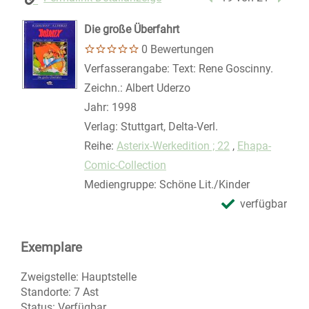
Die große Überfahrt
0 Bewertungen
Suche nach diesem Verfasser
Verfasserangabe:
Text: Rene Goscinny.
Zeichn.: Albert Uderzo
Jahr:
1998
Verlag:
Stuttgart, Delta-Verl.
Reihe:
Asterix-Werkedition ; 22
,
Ehapa-
Comic-Collection
Mediengruppe:
Schöne Lit./Kinder
verfügbar
Exemplare
Zweigstelle:
Hauptstelle
Standorte:
7 Ast
Status:
Verfügbar