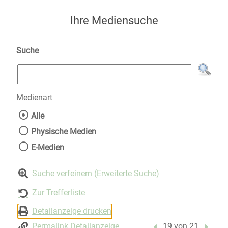
Ihre Mediensuche
Suche
Medienart
Wählen Sie die Medienart nach der Sie suche
Alle
Physische Medien
E-Medien
Suche verfeinern (Erweiterte Suche)
Zur Trefferliste
Detailanzeige drucken
Permalink Detailanzeige
Vorheriger Treffer
19 von 21
Nächst