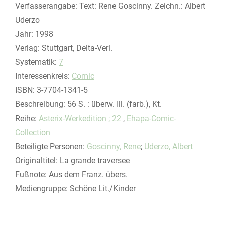
Suche nach diesem Verfasser
Verfasserangabe:
Text: Rene Goscinny. Zeichn.: Albert
Uderzo
Jahr:
1998
Verlag:
Stuttgart, Delta-Verl.
opens in new tab
Diesen Link in neuem Tab öffnen
Systematik:
Suche nach dieser Systematik
7
Interessenkreis:
Suche nach diesem Interessenskreis
Comic
ISBN:
3-7704-1341-5
Beschreibung:
56 S. : überw. Ill. (farb.), Kt.
Reihe:
Asterix-Werkedition ; 22
,
Ehapa-Comic-
Collection
Beteiligte Personen:
Suche nach dieser Beteiligten Person
Goscinny, Rene
;
Uderzo, Albert
Originaltitel:
La grande traversee
Fußnote:
Aus dem Franz. übers.
Mediengruppe:
Schöne Lit./Kinder