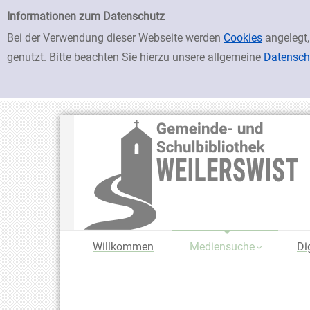
zur Navigation springen
zum Inhalt springen
Zur Detailanzeige springen
Einfache Suche
Informationen zum Datenschutz
Bei der Verwendung dieser Webseite werden
Cookies
angelegt,
genutzt. Bitte beachten Sie hierzu unsere allgemeine
Datensch
Willkommen
Mediensuche
Di