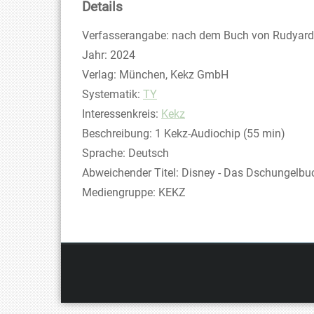
Details
Suche nach diesem Verfasser
Verfasserangabe:
nach dem Buch von Rudyard 
Jahr:
2024
Verlag:
München, Kekz GmbH
opens in new tab
Diesen Link in neuem Tab öffnen
Systematik:
Suche nach dieser Systematik
TY
Interessenkreis:
Suche nach diesem Interessens
Kekz
Beschreibung:
1 Kekz-Audiochip (55 min)
Suche nach dieser Beteiligten Person
Sprache:
Deutsch
Abweichender Titel:
Disney - Das Dschungelbu
Mediengruppe:
KEKZ