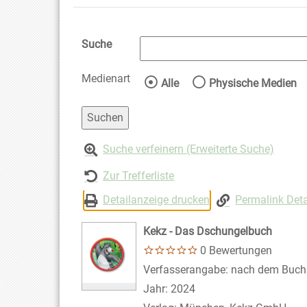
Suche
Medienart
Wählen Sie die Medienart 
Alle
Physische Medien
Suche verfeinern (Erweiterte Suche)
Zur Trefferliste
Detailanzeige drucken
Permalink Deta
Kekz - Das Dschungelbuch
0 Bewertungen
Suche nach diesem Verfasser
Verfasserangabe:
nach dem Buch 
Jahr:
2024