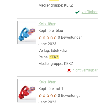
Mediengruppe:
KEKZ
Exemplar-Details
verfügbar
Zum Download von 
KekzHörer
Kopfhörer blau
0 Bewertungen
Suche nach diesem Verfasser
Jahr:
2023
Verlag:
Edel/kekz
Reihe:
KEKZ
Mediengruppe:
KEKZ
Exemplar-Details von
nicht verfügbar
Zum Download von exte
KekzHörer
Kopfhörer rot 1
0 Bewertungen
Suche nach diesem Verfasser
Jahr:
2023