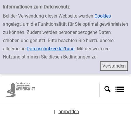
zur Navigation springen
zum Inhalt springen
Zu den Suchfiltern springen
Zur Trefferliste springen
Einfache Suche
Informationen zum Datenschutz
Bei der Verwendung dieser Webseite werden
Cookies
angelegt, um die Funktionalität für Sie optimal gewährleisten
zu können. Zudem werden personenbezogene Daten
erhoben und genutzt. Bitte beachten Sie hierzu unsere
allgemeine
Datenschutzerklär1ung
. Mit der weiteren
Nutzung stimmen Sie diesen Bedingungen zu.
anmelden
|
Sprache auswählen