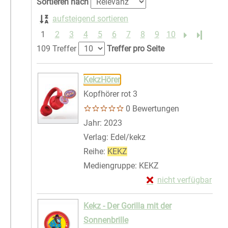
Sortieren nach
aufsteigend sortieren
1
2
3
4
5
6
7
8
9
10
Letzte S
109 Treffer
Treffer pro Seite
Suchergebnis
Zu den Suchfiltern springen
KekzHörer
Kopfhörer rot 3
0 Bewertungen
Suche nach diesem Verfasser
Jahr:
2023
Verlag:
Edel/kekz
Reihe:
KEKZ
Mediengruppe:
KEKZ
Exemplar-Details von
nicht verfügbar
Zum Download von exte
Kekz - Der Gorilla mit der
Sonnenbrille