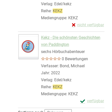
Verlag:
Edel/kekz
Reihe:
KEKZ
Mediengruppe:
KEKZ
Exemplar-Details von
nicht verfügbar
Zum Download von exte
Kekz - Die schönsten Geschichten
von Paddington
sechs Hörbuchabenteuer
0 Bewertungen
Verfasser:
Bond, Michael
Suche nach die
Jahr:
2022
Verlag:
Edel/kekz
Reihe:
KEKZ
Mediengruppe:
KEKZ
Exemplar-Detail
verfügbar
Zum Download von 
Zu den Suchfiltern springen