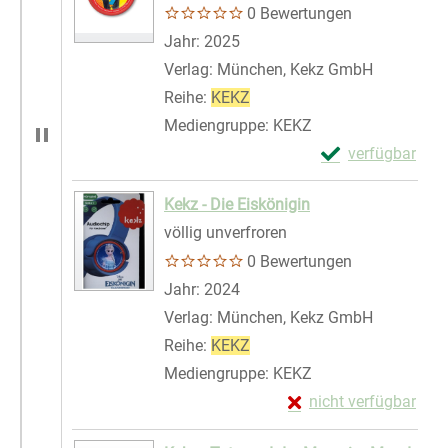
0 Bewertungen
Suche nach diesem Verfasser
Jahr:
2025
Verlag:
München, Kekz GmbH
Reihe:
KEKZ
Mediengruppe:
KEKZ
Exemplar-Details
verfügbar
Zum Download von 
Kekz - Die Eiskönigin
völlig unverfroren
0 Bewertungen
Suche nach diesem Verfasser
Jahr:
2024
Verlag:
München, Kekz GmbH
Reihe:
KEKZ
Mediengruppe:
KEKZ
Exemplar-Details von 
nicht verfügbar
Zum Download von exte