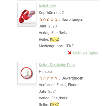
Zum Download von exte
KekzHörer
Kopfhörer rot 2
0 Bewertungen
Suche nach diesem Verfasser
Jahr:
2023
Verlag:
Edel/kekz
Reihe:
KEKZ
Mediengruppe:
KEKZ
Exemplar-Details von
nicht verfügbar
Zum Download von exte
Kekz - Der kleine Prinz
Hörspiel
0 Bewertungen
Verfasser:
Fickel, Florian
Suche nach die
Jahr:
2021
Verlag:
Edel/kekz
Reihe:
KEKZ