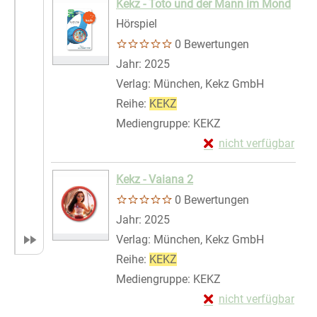
Kekz - Toto und der Mann im Mond
Hörspiel
0 Bewertungen
Suche nach diesem Verfasser
Jahr:
2025
Verlag:
München, Kekz GmbH
Reihe:
KEKZ
Mediengruppe:
KEKZ
Exemplar-Details von
nicht verfügbar
Zum Download von exte
Kekz - Vaiana 2
0 Bewertungen
Suche nach diesem Verfasser
Jahr:
2025
Verlag:
München, Kekz GmbH
Reihe:
KEKZ
Mediengruppe:
KEKZ
Exemplar-Details von
nicht verfügbar