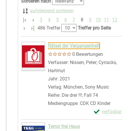
Sortieren nach
aufsteigend sortieren
3
4
5
6
7
8
9
10
11
12
Letzte Seite
486 Treffer
Treffer pro Seite
Suchergebnis
Zu den Suchfiltern springen
Rätsel der Vergangenheit
0 Bewertungen
Verfasser:
Nissen, Peter
;
Cyriacks,
Hartmut
Suche nach diesem Verfasser
Jahr:
2021
Verlag:
München, Sony Music
Reihe:
Die drei !!!; Fall 74
Mediengruppe:
CDK CD Kinder
Exemplar-Details
verfügbar
Zum Download von 
Terror frei Haus