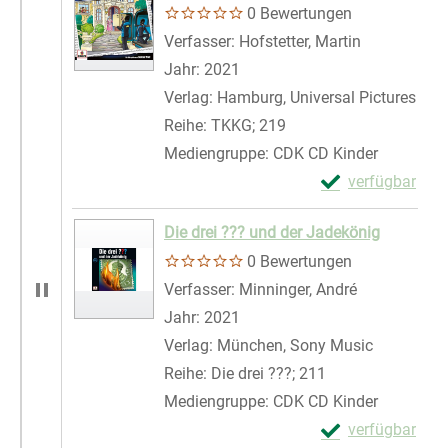
0 Bewertungen
Verfasser:
Hofstetter, Martin
Suche nach 
Jahr:
2021
Verlag:
Hamburg, Universal Pictures
Reihe:
TKKG; 219
Mediengruppe:
CDK CD Kinder
Exemplar-Details
verfügbar
Zum Download von 
Die drei ??? und der Jadekönig
0 Bewertungen
Verfasser:
Minninger, André
Suche nach 
Jahr:
2021
Verlag:
München, Sony Music
Reihe:
Die drei ???; 211
Mediengruppe:
CDK CD Kinder
Exemplar-Details
verfügbar