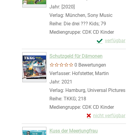
Jahr:
[2020]
Verlag:
München, Sony Music
Reihe:
Die drei ??? Kids; 79
Mediengruppe:
CDK CD Kinder
Exemplar-Details
verfügbar
Zum Download von 
Schutzgeld für Dämonen
0 Bewertungen
Verfasser:
Hofstetter, Martin
Suche nach 
Jahr:
2021
Verlag:
Hamburg, Universal Pictures
Reihe:
TKKG; 218
Mediengruppe:
CDK CD Kinder
Exemplar-Details vo
nicht verfügbar
Zum Download von exte
Kuss der Meerjungfrau