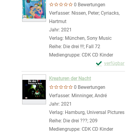
0 Bewertungen
Verfasser:
Nissen, Peter
;
Cyriacks,
Hartmut
Suche nach diesem Verfasser
Jahr:
2021
Verlag:
München, Sony Music
Reihe:
Die drei !!!; Fall 72
Mediengruppe:
CDK CD Kinder
Exemplar-Detail
verfügbar
Zum Download von 
Kreaturen der Nacht
0 Bewertungen
Verfasser:
Minninger, André
Suche nach 
Jahr:
2021
Verlag:
Hamburg, Universal Pictures
Reihe:
Die drei ???; 209
Mediengruppe:
CDK CD Kinder