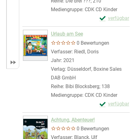
Reihe:
Die drei ???; 210
Mediengruppe:
CDK CD Kinder
Exemplar-Details
verfügbar
Zum Download von 
Urlaub am See
0 Bewertungen
Verfasser:
Riedl, Doris
Suche nach diese
Jahr:
2021
Verlag:
Düsseldorf, Boxine Sales
DAB GmbH
Reihe:
Bibi Blocksberg; 138
Mediengruppe:
CDK CD Kinder
Exemplar-Detail
verfügbar
Zum Download von 
Achtung, Abenteuer!
0 Bewertungen
Verfasser:
Blanck, Ulf
Suche nach diesem