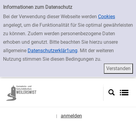
zur Navigation springen
zum Inhalt springen
Zu den Suchfiltern springen
Zur Trefferliste springen
Einfache Suche
Informationen zum Datenschutz
Bei der Verwendung dieser Webseite werden
Cookies
angelegt, um die Funktionalität für Sie optimal gewährleisten
zu können. Zudem werden personenbezogene Daten
erhoben und genutzt. Bitte beachten Sie hierzu unsere
allgemeine
Datenschutzerklär1ung
. Mit der weiteren
Nutzung stimmen Sie diesen Bedingungen zu.
anmelden
|
Sprache auswählen