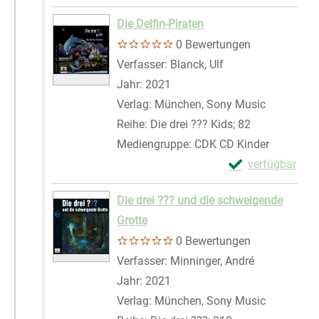
Zum Download von 
Die Delfin-Piraten
0 Bewertungen
Verfasser:
Blanck, Ulf
Suche nach diesem
Jahr:
2021
Verlag:
München, Sony Music
Reihe:
Die drei ??? Kids; 82
Mediengruppe:
CDK CD Kinder
Exemplar-Details
verfügbar
Zum Download von 
Die drei ??? und die schweigende
Grotte
0 Bewertungen
Verfasser:
Minninger, André
Suche nach 
Jahr:
2021
Verlag:
München, Sony Music