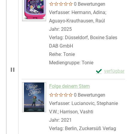
0 Bewertungen
Verfasser:
Hermann, Adina
;
Aguayo-Krauthausen, Raúl
Suche nach d
Jahr:
2025
Verlag:
Düsseldorf, Boxine Sales
DAB GmbH
Reihe:
Tonie
Mediengruppe:
Tonie
Exemplar-Details 
verfügbar
Zum Download von 
Folge deinem Stern
0 Bewertungen
Verfasser:
Lucianovic, Stephanie
V.W.
;
Harrison, Vashti
Suche nach diesem
Jahr:
2021
Verlag:
Berlin, Zuckersüß Verlag