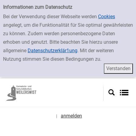
zur Navigation springen
zum Inhalt springen
Zu den Suchfiltern springen
Zur Trefferliste springen
Einfache Suche
Informationen zum Datenschutz
Bei der Verwendung dieser Webseite werden
Cookies
angelegt, um die Funktionalität für Sie optimal gewährleisten
zu können. Zudem werden personenbezogene Daten
erhoben und genutzt. Bitte beachten Sie hierzu unsere
allgemeine
Datenschutzerklär1ung
. Mit der weiteren
Nutzung stimmen Sie diesen Bedingungen zu.
anmelden
|
Sprache auswählen