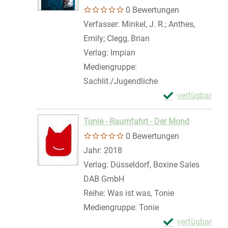
0 Bewertungen
Verfasser:
Minkel, J. R.
;
Anthes,
Emily
;
Clegg, Brian
Suche nach diesem V
Verlag:
Impian
Mediengruppe:
Sachlit./Jugendliche
Exemplar-Details
verfügbar
Zum Download von 
Tonie - Raumfahrt - Der Mond
0 Bewertungen
Suche nach diesem Verfasser
Jahr:
2018
Verlag:
Düsseldorf, Boxine Sales
DAB GmbH
Reihe:
Was ist was, Tonie
Mediengruppe:
Tonie
Exemplar-Details
verfügbar