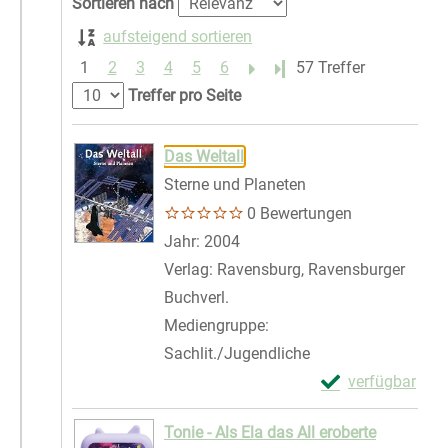
Sortieren nach
aufsteigend sortieren
1
2
3
4
5
6
Letzte Seite
57 Treffer
Treffer pro Seite
Suchergebnis
Zu den Suchfiltern springen
Das Weltall
Sterne und Planeten
0 Bewertungen
Suche nach diesem Verfasser
Jahr:
2004
Verlag:
Ravensburg, Ravensburger
Buchverl.
Mediengruppe:
Sachlit./Jugendliche
Exemplar-Details
verfügbar
Zum Download von 
Tonie - Als Ela das All eroberte