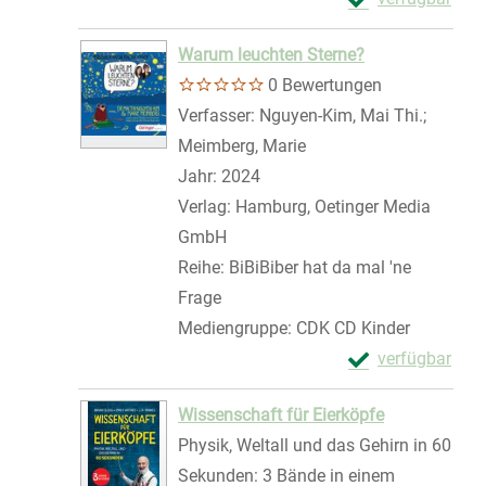
Zum Download von 
Warum leuchten Sterne?
0 Bewertungen
Verfasser:
Nguyen-Kim, Mai Thi.
;
Meimberg, Marie
Suche nach diesem Ver
Jahr:
2024
Verlag:
Hamburg, Oetinger Media
GmbH
Reihe:
BiBiBiber hat da mal 'ne
Frage
Mediengruppe:
CDK CD Kinder
Exemplar-Detail
verfügbar
Zum Download von 
Wissenschaft für Eierköpfe
Physik, Weltall und das Gehirn in 60
Sekunden: 3 Bände in einem