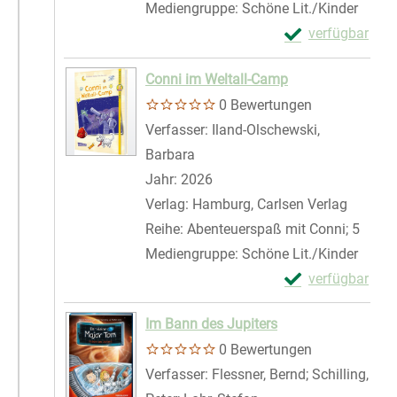
Mediengruppe:
Schöne Lit./Kinder
Exemplar-Details
verfügbar
Zum Download von 
Conni im Weltall-Camp
0 Bewertungen
Verfasser:
Iland-Olschewski,
Barbara
Suche nach diesem Verfasser
Jahr:
2026
Verlag:
Hamburg, Carlsen Verlag
Reihe:
Abenteuerspaß mit Conni; 5
Mediengruppe:
Schöne Lit./Kinder
Exemplar-Detail
verfügbar
Zum Download von 
Im Bann des Jupiters
0 Bewertungen
Verfasser:
Flessner, Bernd
;
Schilling,