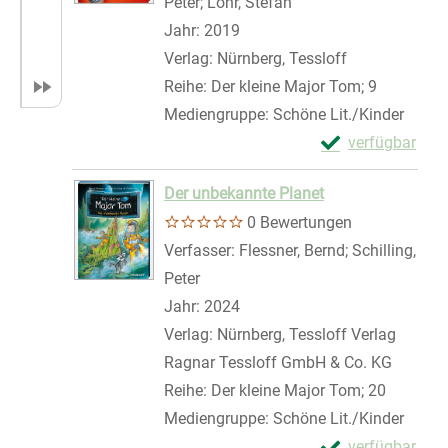
Peter
;
Lohr, Stefan
Suche nach diesem Ve
Jahr:
2019
Verlag:
Nürnberg, Tessloff
Reihe:
Der kleine Major Tom; 9
Mediengruppe:
Schöne Lit./Kinder
Exemplar-Details
verfügbar
Zum Download von 
Der unbekannte Planet
0 Bewertungen
Verfasser:
Flessner, Bernd
;
Schilling,
Peter
Suche nach diesem Verfasser
Jahr:
2024
Verlag:
Nürnberg, Tessloff Verlag
Ragnar Tessloff GmbH & Co. KG
Reihe:
Der kleine Major Tom; 20
Mediengruppe:
Schöne Lit./Kinder
Exemplar-Detail
verfügbar