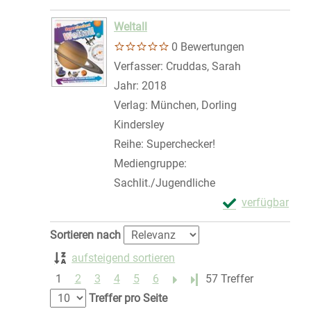
Zum Download von 
Weltall
0 Bewertungen
Verfasser:
Cruddas, Sarah
Suche nach di
Jahr:
2018
Verlag:
München, Dorling
Kindersley
Reihe:
Superchecker!
Mediengruppe:
Sachlit./Jugendliche
Exemplar-Details
verfügbar
Zum Download von 
Zu den Suchfiltern springen
Sortieren nach
aufsteigend sortieren
1
2
3
4
5
6
Letzte Seite
57 Treffer
Treffer pro Seite