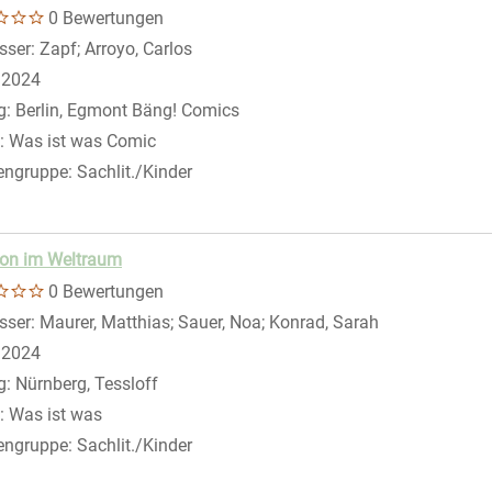
0 Bewertungen
sser:
Zapf
;
Arroyo, Carlos
Suche nach diesem Verfasser
:
2024
g:
Berlin, Egmont Bäng! Comics
:
Was ist was Comic
engruppe:
Sachlit./Kinder
er anzeigen
ion im Weltraum
0 Bewertungen
sser:
Maurer, Matthias
;
Sauer, Noa
;
Konrad, Sarah
Suche nach di
:
2024
g:
Nürnberg, Tessloff
:
Was ist was
engruppe:
Sachlit./Kinder