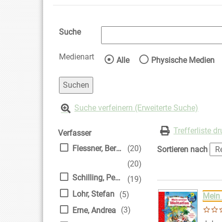
Suche
Medienart
Wählen Sie die Medienart 
Alle
Physische Medien
Suche verfeinern (Erweiterte Suche)
Zur Trefferliste springen
Suchfilter
Trefferliste d
Verfasser
Flessner, Bernd
(20)
Sortieren nach
(20)
Schilling, Peter
(19)
Suchergebnis
Zu den Suchfiltern
Lohr, Stefan
(5)
Mein 
(3)
Erne, Andrea