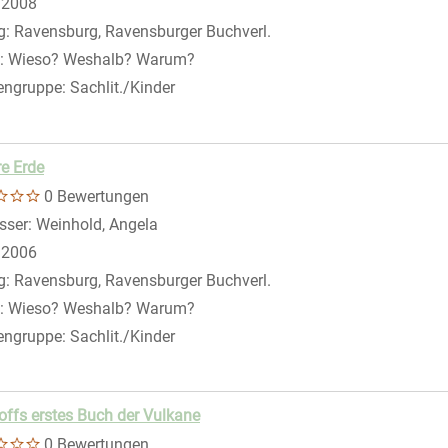
 nach diesem Verfasser
:
2008
eigen
g:
Ravensburg, Ravensburger Buchverl.
:
Wieso? Weshalb? Warum?
engruppe:
Sachlit./Kinder
e Erde
0 Bewertungen
sser:
Weinhold, Angela
Suche nach diesem Verfasser
:
2006
g:
Ravensburg, Ravensburger Buchverl.
:
Wieso? Weshalb? Warum?
engruppe:
Sachlit./Kinder
offs erstes Buch der Vulkane
0 Bewertungen