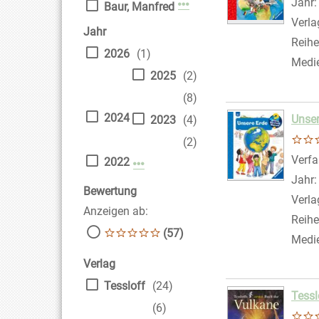
Suche
Jahr
Mehr Verfasser-Filter anz
Baur, Manfred
Verla
Jahr
Reihe
2026
(1)
Medi
2025
(2)
(8)
2024
Unser
2023
(4)
(2)
Verfa
2022
Mehr Jahr-Filter anzeigen
Jahr
Bewertung
Verla
Anzeigen ab:
Reihe
(57)
Medi
Verlag
Tessloff
(24)
Tessl
(6)