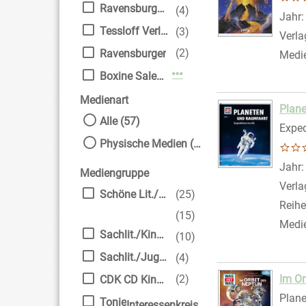
Ravensburger Buchverl.
(4)
Suche
Jahr
Tessloff Verlag Ragnar Tessloff GmbH & Co. KG
(3)
Verla
(2)
Ravensburger
Medi
Mehr Verlag-Filter anzei
Boxine Sales DAB GmbH
Medienart
Plan
Alle (57)
Exped
Physische Medien (57)
Suche
Jahr
Mediengruppe
Verla
Schöne Lit./Kinder
(25)
Reihe
(15)
Medi
Sachlit./Kinder
(10)
Sachlit./Jugendliche
(4)
Im Or
(2)
CDK CD Kinder
Plan
Tonie
Interessenkreis