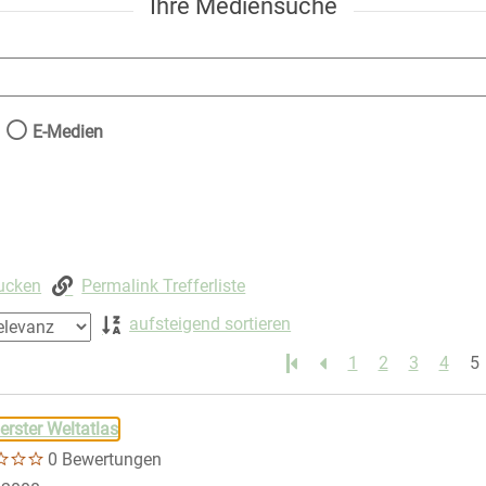
Ihre Mediensuche
nach der Sie suchen wollen.
E-Medien
rucken
Permalink Trefferliste
aufsteigend sortieren
1
2
3
4
5
 springen
erster Weltatlas
0 Bewertungen