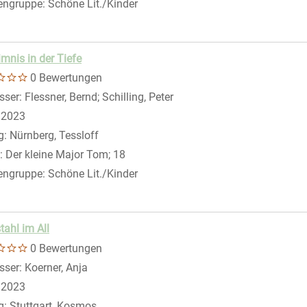
engruppe:
Schöne Lit./Kinder
mnis in der Tiefe
0 Bewertungen
sser:
Flessner, Bernd
;
Schilling, Peter
Suche nach diesem Verfass
:
2023
g:
Nürnberg, Tessloff
:
Der kleine Major Tom; 18
engruppe:
Schöne Lit./Kinder
tahl im All
0 Bewertungen
sser:
Koerner, Anja
Suche nach diesem Verfasser
:
2023
g:
Stuttgart, Kosmos