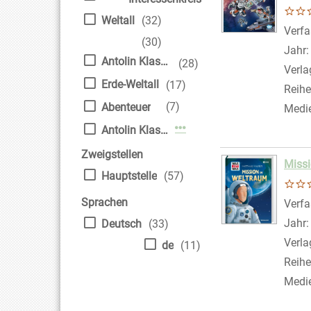
Weltall
(32)
Verfa
(30)
Jahr
Antolin Klasse 3
(28)
Verla
Erde-Weltall
(17)
Reihe
(7)
Abenteuer
Medi
Mehr Interessenkreis-Filt
Antolin Klasse 4
Zweigstellen
Miss
Hauptstelle
(57)
Sprachen
Verfa
Jahr
Deutsch
(33)
Verla
de
(11)
Reihe
Medi