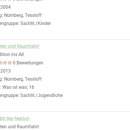
 nach diesem Verfasser
:
2004
g:
Nürnberg, Tessloff
engruppe:
Sachlit./Kinder
gen
eten und Raumfahrt
ition ins All
0 Bewertungen
 nach diesem Verfasser
:
2013
g:
Nürnberg, Tessloff
:
Was ist was; 16
engruppe:
Sachlit./Jugendliche
bit des Neptun
eten und Raumfahrt