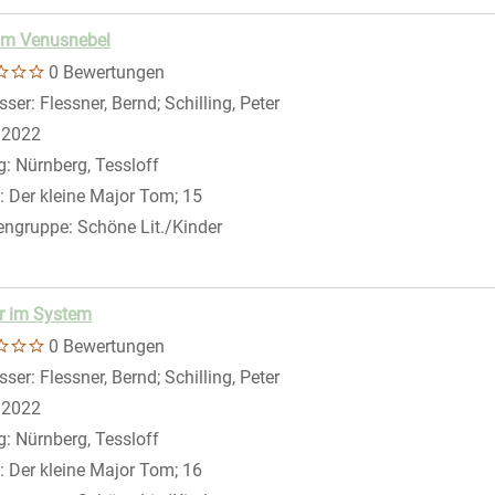
im Venusnebel
0 Bewertungen
sser:
Flessner, Bernd
;
Schilling, Peter
Suche nach diesem Verfass
:
2022
g:
Nürnberg, Tessloff
:
Der kleine Major Tom; 15
engruppe:
Schöne Lit./Kinder
r im System
0 Bewertungen
sser:
Flessner, Bernd
;
Schilling, Peter
Suche nach diesem Verfass
:
2022
g:
Nürnberg, Tessloff
:
Der kleine Major Tom; 16