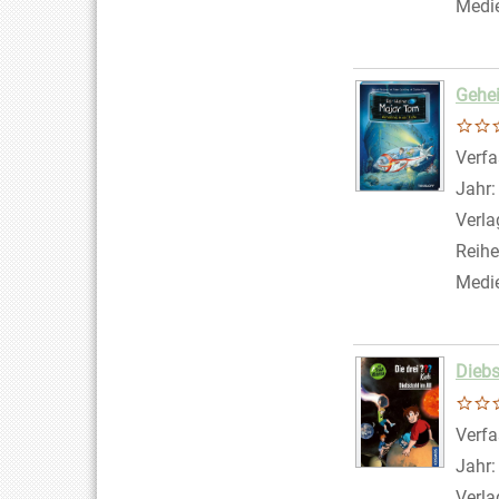
Medi
Gehei
Verfa
Jahr
Verla
Reihe
Medi
Diebs
Verfa
Jahr
Verla