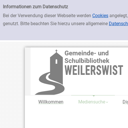
zur Navigation springen
zum Inhalt springen
Zu den Suchfiltern springen
Zur Trefferliste springen
Einfache Suche
Informationen zum Datenschutz
Bei der Verwendung dieser Webseite werden
Cookies
angelegt,
genutzt. Bitte beachten Sie hierzu unsere allgemeine
Datensch
Willkommen
Mediensuche
Di