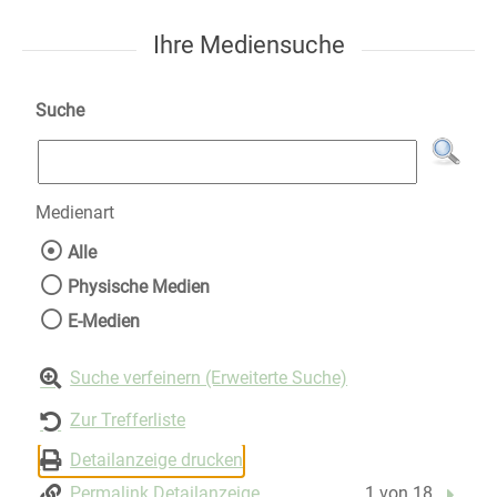
Ihre Mediensuche
Suche
Medienart
Wählen Sie die Medienart nach der Sie suche
Alle
Physische Medien
E-Medien
Suche verfeinern (Erweiterte Suche)
Zur Trefferliste
Detailanzeige drucken
Permalink Detailanzeige
1 von 18
Nächst