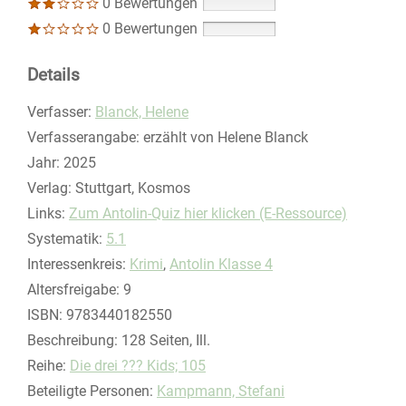
0 Bewertungen
0 Bewertungen
Details
Verfasser:
Suche nach diesem Verfasser
Blanck, Helene
Verfasserangabe:
erzählt von Helene Blanck
Jahr:
2025
Verlag:
Stuttgart, Kosmos
opens in new tab
Links:
Diesen Link in neuem Tab öffnen
Zum Antolin-Quiz hier klicken (E-Ressource)
Systematik:
Suche nach dieser Systematik
5.1
Interessenkreis:
Suche nach diesem Interessenskreis
Krimi
,
Antolin Klasse 4
Altersfreigabe:
9
ISBN:
9783440182550
Beschreibung:
128 Seiten, Ill.
Reihe:
Die drei ??? Kids; 105
Beteiligte Personen:
Suche nach dieser Beteiligten Person
Kampmann, Stefani