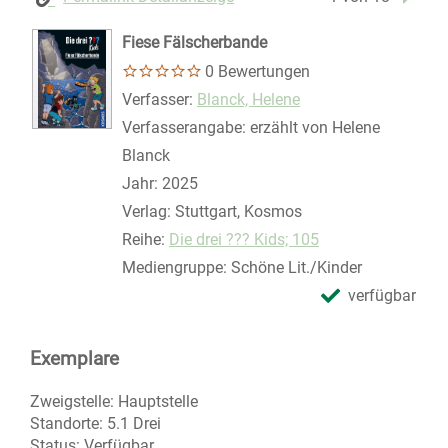
Fiese Fälscherbande
0 Bewertungen
Verfasser:
Suche nach diesem Verfasser
Blanck, Helene
Verfasserangabe:
erzählt von Helene
Blanck
Jahr:
2025
Verlag:
Stuttgart, Kosmos
Reihe:
Die drei ??? Kids; 105
Mediengruppe:
Schöne Lit./Kinder
verfügbar
Exemplare
Zweigstelle:
Hauptstelle
Standorte:
5.1 Drei
Status:
Verfügbar