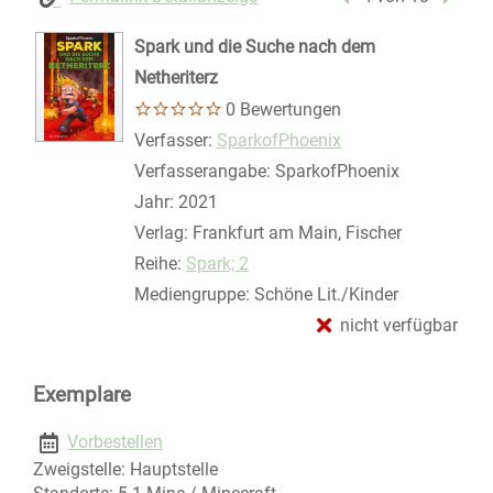
Spark und die Suche nach dem
Netheriterz
0 Bewertungen
Verfasser:
Suche nach diesem Verfasser
SparkofPhoenix
Verfasserangabe:
SparkofPhoenix
Jahr:
2021
Verlag:
Frankfurt am Main, Fischer
Reihe:
Spark; 2
Mediengruppe:
Schöne Lit./Kinder
nicht verfügbar
Exemplare
Vorbestellen
Zweigstelle:
Hauptstelle