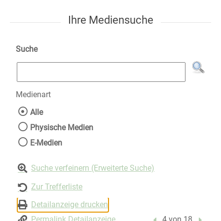
Ihre Mediensuche
Suche
Medienart
Wählen Sie die Medienart nach der Sie suche
Alle
Physische Medien
E-Medien
Suche verfeinern (Erweiterte Suche)
Zur Trefferliste
Detailanzeige drucken
Permalink Detailanzeige
Vorheriger Treffer
4 von 18
Nächst