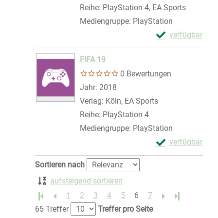
Reihe:
PlayStation 4, EA Sports
Mediengruppe:
PlayStation
Exemplar-Details
verfügbar
Zum Download von 
FIFA 19
0 Bewertungen
Suche nach diesem Verfasser
Jahr:
2018
Verlag:
Köln, EA Sports
Reihe:
PlayStation 4
Mediengruppe:
PlayStation
Exemplar-Details
verfügbar
Zum Download von 
Zu den Suchfiltern springen
Sortieren nach
aufsteigend sortieren
1
2
3
4
5
6
7
Letzte Seite
65 Treffer
Treffer pro Seite