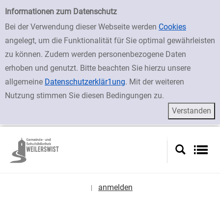
zur Navigation springen
zum Inhalt springen
Zu den Suchfiltern springen
Zur Trefferliste springen
Einfache Suche
Informationen zum Datenschutz
Bei der Verwendung dieser Webseite werden
Cookies
angelegt, um die Funktionalität für Sie optimal gewährleisten
zu können. Zudem werden personenbezogene Daten
erhoben und genutzt. Bitte beachten Sie hierzu unsere
allgemeine
Datenschutzerklär1ung
. Mit der weiteren
Nutzung stimmen Sie diesen Bedingungen zu.
anmelden
|
Sprache auswählen