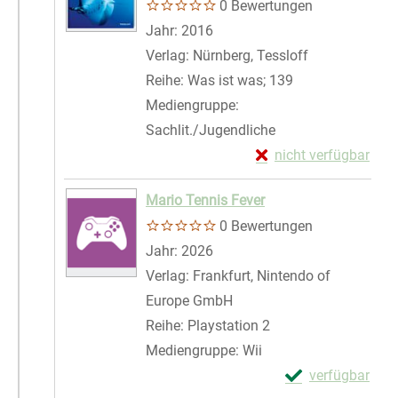
0 Bewertungen
Suche nach diesem Verfasser
Jahr:
2016
Verlag:
Nürnberg, Tessloff
Reihe:
Was ist was; 139
Mediengruppe:
Sachlit./Jugendliche
Exemplar-Details vo
nicht verfügbar
Zum Download von exte
Mario Tennis Fever
0 Bewertungen
Suche nach diesem Verfasser
Jahr:
2026
Verlag:
Frankfurt, Nintendo of
Europe GmbH
Reihe:
Playstation 2
Mediengruppe:
Wii
Exemplar-Details
verfügbar