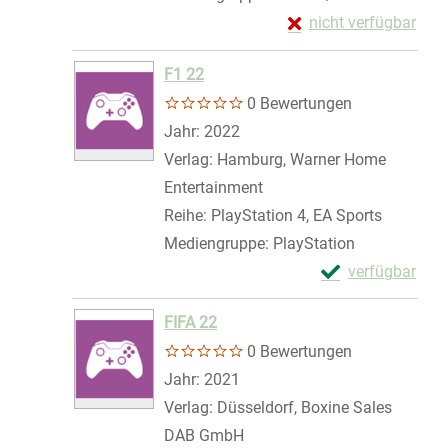
Exemplar-Details von
nicht verfügbar
Zum Download von exte
F1 22
0 Bewertungen
Suche nach diesem Verfasser
Jahr:
2022
Verlag:
Hamburg, Warner Home
Entertainment
Reihe:
PlayStation 4, EA Sports
Mediengruppe:
PlayStation
Exemplar-Detail
verfügbar
Zum Download von 
FIFA 22
0 Bewertungen
Suche nach diesem Verfasser
Jahr:
2021
Verlag:
Düsseldorf, Boxine Sales
DAB GmbH