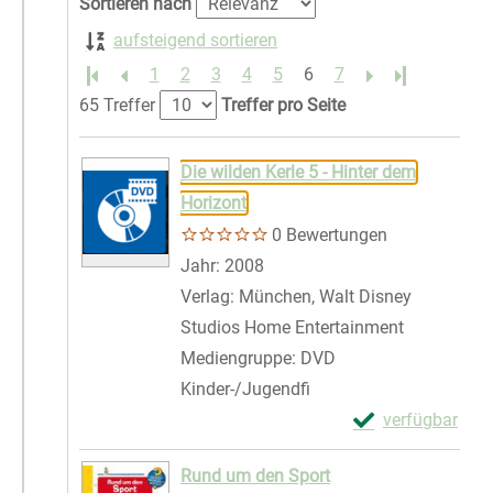
Sortieren nach
aufsteigend sortieren
1
2
3
4
5
6
7
Letzte Seite
65 Treffer
Treffer pro Seite
Suchergebnis
Zu den Suchfiltern springen
Die wilden Kerle 5 - Hinter dem
Horizont
0 Bewertungen
Suche nach diesem Verfasser
Jahr:
2008
Verlag:
München, Walt Disney
Studios Home Entertainment
Mediengruppe:
DVD
Kinder-/Jugendfi
Exemplar-Details
verfügbar
Zum Download von 
Rund um den Sport