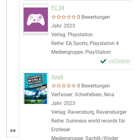
Zum Download von 
FC 24
0 Bewertungen
Suche nach diesem Verfasser
Jahr:
2023
Verlag:
Playstation
Reihe:
EA Sports, Playstation 4
Mediengruppe:
PlayStation
Exemplar-Detail
verfügbar
Zum Download von 
Sport
0 Bewertungen
Verfasser:
Schiefelbein, Nina
Suche nach
Jahr:
2023
Verlag:
Ravensburg, Ravensburger
Reihe:
Guinness world records für
Erstleser
Mediengruppe:
Sachlit./Kinder