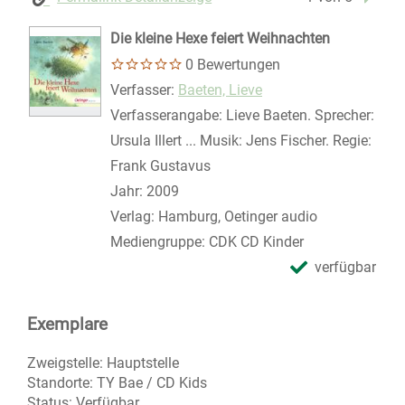
Die kleine Hexe feiert Weihnachten
0 Bewertungen
Verfasser:
Suche nach diesem Verfasser
Baeten, Lieve
Verfasserangabe:
Lieve Baeten. Sprecher:
Ursula Illert ... Musik: Jens Fischer. Regie:
Frank Gustavus
Jahr:
2009
Verlag:
Hamburg, Oetinger audio
Mediengruppe:
CDK CD Kinder
verfügbar
Exemplare
Zweigstelle:
Hauptstelle
Standorte:
TY Bae / CD Kids
Status:
Verfügbar