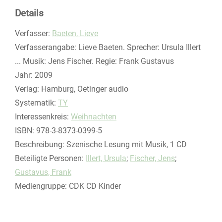
Details
Verfasser:
Suche nach diesem Verfasser
Baeten, Lieve
Verfasserangabe:
Lieve Baeten. Sprecher: Ursula Illert
... Musik: Jens Fischer. Regie: Frank Gustavus
Jahr:
2009
Verlag:
Hamburg, Oetinger audio
opens in new tab
Diesen Link in neuem Tab öffnen
Systematik:
Suche nach dieser Systematik
TY
Interessenkreis:
Suche nach diesem Interessenskreis
Weihnachten
ISBN:
978-3-8373-0399-5
Beschreibung:
Szenische Lesung mit Musik, 1 CD
Beteiligte Personen:
Suche nach dieser Beteiligten Person
Illert, Ursula
;
Fischer, Jens
;
Gustavus, Frank
Mediengruppe:
CDK CD Kinder