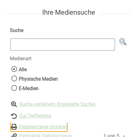
Ihre Mediensuche
Suche
Medienart
Wählen Sie die Medienart nach der Sie suche
Alle
Physische Medien
E-Medien
Suche verfeinern (Erweiterte Suche)
Zur Trefferliste
Detailanzeige drucken
Permalink Detailanzeige
1 von 5
Nächst