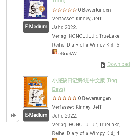
Truth)
0 Bewertungen
Verfasser:
Kinney, Jeff.
Suche nach dies
E-Medium
Jahr:
2022.
Verlag:
HONOLULU :, TrueLake,
Reihe:
Diary of a Wimpy Kid,; 5.
Mediengruppe:
eBookW
Zum Download von 
Download
Zum 
小屁孩日记第4册中文版 (Dog
Days)
0 Bewertungen
Verfasser:
Kinney, Jeff.
Suche nach dies
E-Medium
Jahr:
2022.
Verlag:
HONOLULU :, TrueLake,
Reihe:
Diary of a Wimpy Kid,; 4.