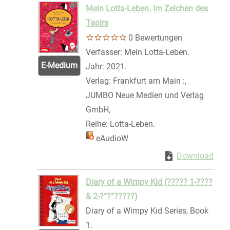
Mein Lotta-Leben. Im Zeichen des
Tapirs
0 Bewertungen
Verfasser:
Mein Lotta-Leben.
Suche nach
E-Medium
Jahr:
2021.
Verlag:
Frankfurt am Main :,
JUMBO Neue Medien und Verlag
GmbH,
Reihe:
Lotta-Leben.
Mediengruppe:
eAudioW
Zum Download von 
Download
Zum 
Diary of a Wimpy Kid (????? 1-????
& 2-?“?”?????)
Diary of a Wimpy Kid Series, Book
1.