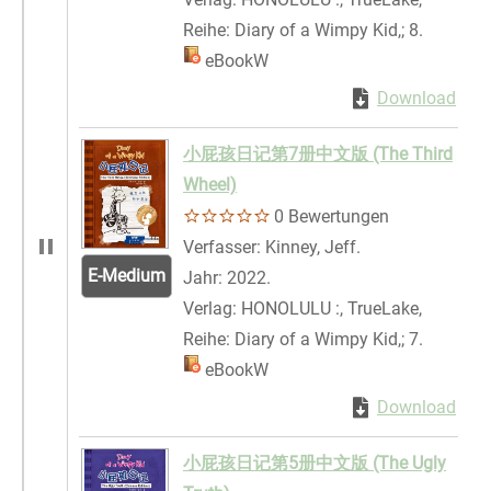
Reihe:
Diary of a Wimpy Kid,; 8.
Mediengruppe:
eBookW
Zum Download von 
Download
Zum 
小屁孩日记第7册中文版 (The Third
Wheel)
0 Bewertungen
Verfasser:
Kinney, Jeff.
Suche nach dies
E-Medium
Jahr:
2022.
Verlag:
HONOLULU :, TrueLake,
Reihe:
Diary of a Wimpy Kid,; 7.
Mediengruppe:
eBookW
Zum Download von 
Download
Zum 
小屁孩日记第5册中文版 (The Ugly