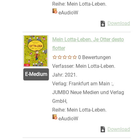
Reihe:
Mein Lotta-Leben.
Mediengruppe:
eAudioW
Zum Download von 
Download
Zum 
Mein Lotta-Leben. Je Otter desto
flotter
0 Bewertungen
Verfasser:
Mein Lotta-Leben.
Suche nach
E-Medium
Jahr:
2021.
Verlag:
Frankfurt am Main :,
JUMBO Neue Medien und Verlag
GmbH,
Reihe:
Mein Lotta-Leben.
Mediengruppe:
eAudioW
Zum Download von 
Download
Zum 