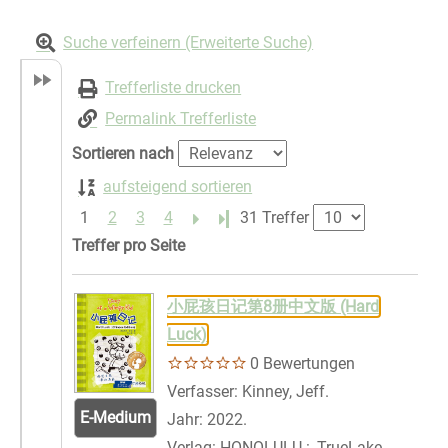
Suche verfeinern (Erweiterte Suche)
Trefferliste drucken
Permalink Trefferliste
Sortieren nach
aufsteigend sortieren
1
2
3
4
Letzte Seite
31 Treffer
Treffer pro Seite
Suchergebnis
Zu den Suchfiltern springen
小屁孩日记第8册中文版 (Hard
Luck)
0 Bewertungen
Verfasser:
Kinney, Jeff.
Suche nach dies
E-Medium
Jahr:
2022.
Verlag:
HONOLULU :, TrueLake,