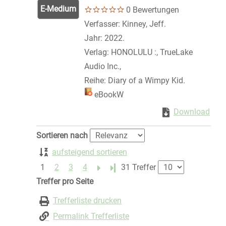
E-Medium
0 Bewertungen
Verfasser:
Kinney, Jeff.
Suche nach dies
Jahr:
2022.
Verlag:
HONOLULU :, TrueLake
Audio Inc.,
Reihe:
Diary of a Wimpy Kid.
Mediengruppe:
eBookW
Zum Download von 
Download
Zum 
Zu den Suchfiltern springen
Sortieren nach
aufsteigend sortieren
1
2
3
4
Letzte Seite
31 Treffer
Treffer pro Seite
Trefferliste drucken
Permalink Trefferliste