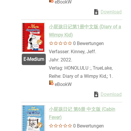
Mediengruppe:
eBookW
Zum Download von 
Download
Zum 
小屁孩日记第1册中文版 (Diary of a
Wimpy Kid)
0 Bewertungen
Verfasser:
Kinney, Jeff.
Suche nach dies
E-Medium
Jahr:
2022.
Verlag:
HONOLULU :, TrueLake,
Reihe:
Diary of a Wimpy Kid,; 1.
Mediengruppe:
eBookW
Zum Download von 
Download
Zum 
小屁孩日记 第6册 中文版 (Cabin
Fever)
0 Bewertungen