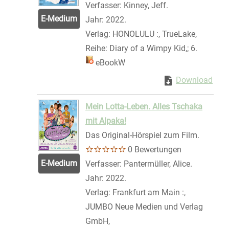
Verfasser:
Kinney, Jeff.
Suche nach dies
E-Medium
Jahr:
2022.
Verlag:
HONOLULU :, TrueLake,
Reihe:
Diary of a Wimpy Kid,; 6.
Mediengruppe:
eBookW
Zum Download von 
Download
Zum 
Mein Lotta-Leben. Alles Tschaka
mit Alpaka!
Das Original-Hörspiel zum Film.
0 Bewertungen
E-Medium
Verfasser:
Pantermüller, Alice.
Suche nac
Jahr:
2022.
Verlag:
Frankfurt am Main :,
JUMBO Neue Medien und Verlag
GmbH,