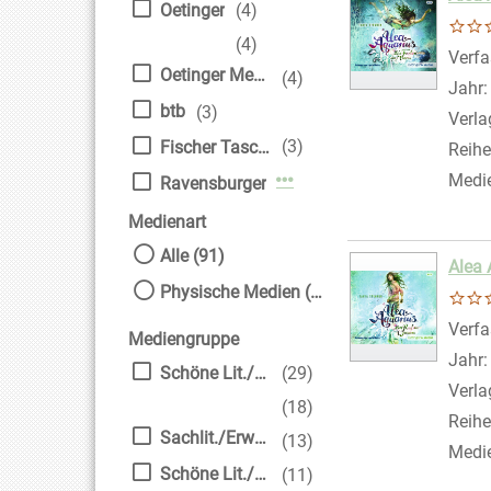
Oetinger
(4)
(4)
Verfa
Oetinger Media GmbH
(4)
Jahr
btb
(3)
Verla
(3)
Fischer Taschenbuch
Reihe
Medi
Mehr Verlag-Filter anzei
Ravensburger
Medienart
Alle (91)
Alea 
Physische Medien (91)
Verfa
Mediengruppe
Jahr
Schöne Lit./Erw.
(29)
Verla
(18)
Reihe
Sachlit./Erwachsene
(13)
Medi
Schöne Lit./Kinder
(11)