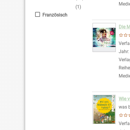
Medi
(1)
Französisch
Die M
Verfa
Jahr
Verla
Reihe
Medi
Wie v
was b
Verfa