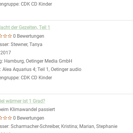
engruppe:
CDK CD Kinder
acht der Gezeiten, Teil 1
0 Bewertungen
sser:
Stewner, Tanya
Suche nach diesem Verfasser
:
2017
g:
Hamburg, Oetinger Media GmbH
:
Alea Aquarius 4; Teil 1, Oetinger audio
engruppe:
CDK CD Kinder
iel wärmer ist 1 Grad?
eim Klimawandel passiert
0 Bewertungen
sser:
Scharmacher-Schreiber, Kristina
;
Marian, Stephanie
Suche 