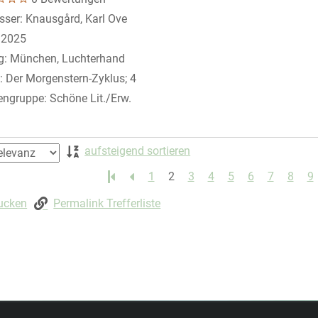
sser:
Knausgård, Karl Ove
Suche nach diesem Verfasser
:
2025
g:
München, Luchterhand
:
Der Morgenstern-Zyklus; 4
engruppe:
Schöne Lit./Erw.
 springen
aufsteigend sortieren
1
2
3
4
5
6
7
8
9
rucken
Permalink Trefferliste