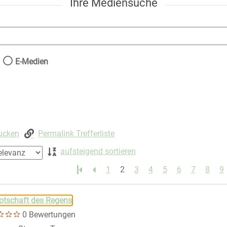
Ihre Mediensuche
nach der Sie suchen wollen.
E-Medien
rucken
Permalink Trefferliste
aufsteigend sortieren
1
2
3
4
5
6
7
8
9
 springen
otschaft des Regens
0 Bewertungen