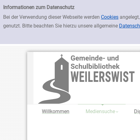
zur Navigation springen
zum Inhalt springen
Zu den Suchfiltern springen
Zur Trefferliste springen
Einfache Suche
Informationen zum Datenschutz
Bei der Verwendung dieser Webseite werden
Cookies
angelegt,
genutzt. Bitte beachten Sie hierzu unsere allgemeine
Datensch
Willkommen
Mediensuche
Di