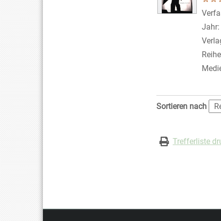
Verfa
Jahr
Verla
Reihe
Medi
Zu den Suchfiltern
Sortieren nach
Trefferliste d