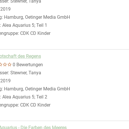
sser:
Stewner, Tanya
Suche nach diesem Verfasser
eigen
:
2019
g:
Hamburg, Oetinger Media GmbH
:
Alea Aquarius 5; Teil 1
engruppe:
CDK CD Kinder
otschaft des Regens
0 Bewertungen
sser:
Stewner, Tanya
Suche nach diesem Verfasser
:
2019
g:
Hamburg, Oetinger Media GmbH
:
Alea Aquarius 5; Teil 2
engruppe:
CDK CD Kinder
Aquarius - Die Farben des Meeres