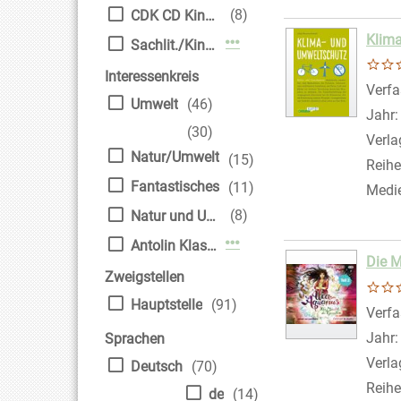
(8)
CDK CD Kinder
Klim
Mehr Mediengruppe-Filte
Sachlit./Kinder
Interessenkreis
Verfa
Umwelt
(46)
Jahr
(30)
Verla
Natur/Umwelt
(15)
Reihe
Fantastisches
(11)
Medi
(8)
Natur und Umwelt
Mehr Interessenkreis-Filt
Antolin Klasse 6
Die M
Zweigstellen
Hauptstelle
(91)
Verfa
Jahr
Sprachen
Verla
Deutsch
(70)
Reihe
de
(14)