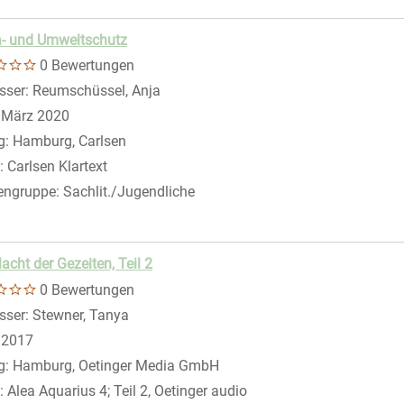
a- und Umweltschutz
r anzeigen
0 Bewertungen
sser:
Reumschüssel, Anja
Suche nach diesem Verfasser
:
März 2020
g:
Hamburg, Carlsen
:
Carlsen Klartext
engruppe:
Sachlit./Jugendliche
er anzeigen
acht der Gezeiten, Teil 2
0 Bewertungen
sser:
Stewner, Tanya
Suche nach diesem Verfasser
:
2017
g:
Hamburg, Oetinger Media GmbH
:
Alea Aquarius 4; Teil 2, Oetinger audio