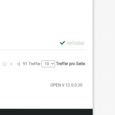
Exemplar-Details von Die Sc
verfügbar
Zum Download von externem Anb
10
Letzte Seite
91 Treffer
Treffer pro Seite
OPEN V 12.0.0.20