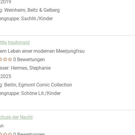
:
2019
g:
Weinheim, Beltz & Gelberg
engruppe:
Sachlit./Kinder
ittle trashmaid
dem Leben einer modernen Meerjungfrau
0 Bewertungen
sser:
Hermes, Stephanie
Suche nach diesem Verfasser
:
2025
g:
Berlin, Egmont Comic Collection
engruppe:
Schöne Lit./Kinder
chule der Nacht
an
0 Bewertungen