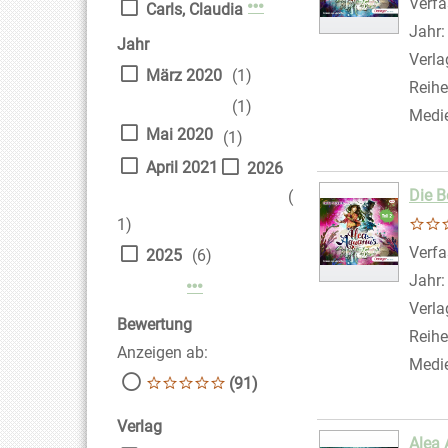
Verfa
Mehr Verfasser-Filter anz
Carls, Claudia
Jahr
Jahr
Verla
März 2020
(1)
Reihe
(1)
Medi
Mai 2020
(1)
April 2021
2026
Die B
(
1)
Verfa
2025
(6)
Jahr
Mehr Jahr-Filter anzeigen
Verla
Bewertung
Reihe
Anzeigen ab:
Medi
(91)
Verlag
Alea 