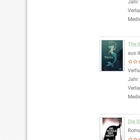
Jahr
Verla
Medi
The l
aus 
Verfa
Jahr
Verla
Medi
Die S
Rom