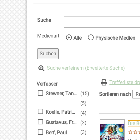
Suche
Medienart
Wählen Sie die Medienart 
Alle
Physische Medien
Suche verfeinern (Erweiterte Suche)
Zur Trefferliste springen
Suchfilter
Trefferliste d
Verfasser
Stewner, Tanya
(15)
Sortieren nach
(5)
Koelle, Patricia
(4)
Suchergebnis
Zu den Suchfiltern
Gustavus, Frank
(3)
Die B
(3)
Berf, Paul