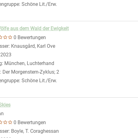
engruppe:
Schöne Lit./Erw.
ölfe aus dem Wald der Ewigkeit
0 Bewertungen
sser:
Knausgård, Karl Ove
Suche nach diesem Verfasser
:
2023
g:
München, Luchterhand
:
Der Morgenstern-Zyklus; 2
engruppe:
Schöne Lit./Erw.
Skies
an
0 Bewertungen
sser:
Boyle, T. Coraghessan
Suche nach diesem Verfasser