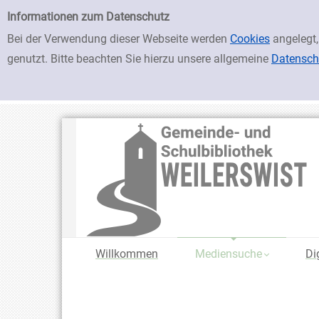
zur Navigation springen
zum Inhalt springen
Zu den Suchfiltern springen
Zur Trefferliste springen
Einfache Suche
Informationen zum Datenschutz
Bei der Verwendung dieser Webseite werden
Cookies
angelegt,
genutzt. Bitte beachten Sie hierzu unsere allgemeine
Datensch
Willkommen
Mediensuche
Di