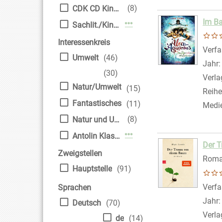
(8)
CDK CD Kinder
Im Ba
Mehr Mediengruppe-Filte
Sachlit./Kinder
Interessenkreis
Verfa
Umwelt
(46)
Jahr
(30)
Verla
Natur/Umwelt
(15)
Reihe
Fantastisches
(11)
Medi
(8)
Natur und Umwelt
Mehr Interessenkreis-Filt
Antolin Klasse 6
Der 
Zweigstellen
Rom
Hauptstelle
(91)
Verfa
Sprachen
Jahr
Deutsch
(70)
Verla
de
(14)