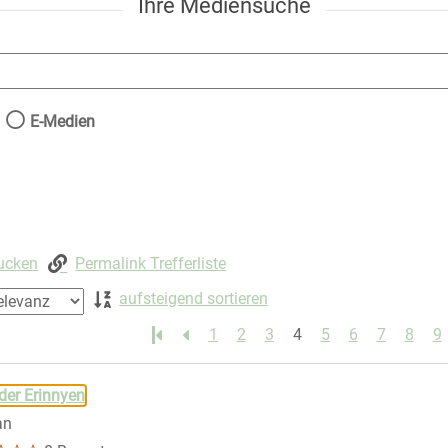
Ihre Mediensuche
nach der Sie suchen wollen.
E-Medien
rucken
Permalink Trefferliste
aufsteigend sortieren
1
2
3
4
5
6
7
8
9
 springen
der Erinnyen
an