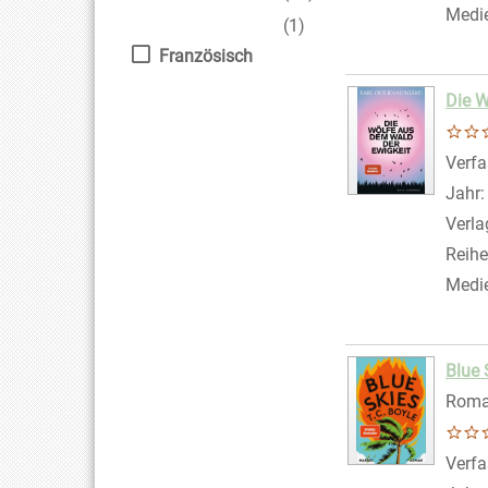
Medi
(1)
Französisch
Die W
Verfa
Jahr
Verla
Reihe
Medi
Blue 
Rom
Verfa