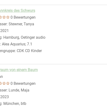
nnkreis des Schwurs
r anzeigen
0 Bewertungen
sser:
Stewner, Tanya
Suche nach diesem Verfasser
:
2021
g:
Hamburg, Oetinger audio
:
Alea Aquarius; 7.1
engruppe:
CDK CD Kinder
er anzeigen
Traum von einem Baum
an
0 Bewertungen
sser:
Lunde, Maja
Suche nach diesem Verfasser
:
2023
g:
München, btb