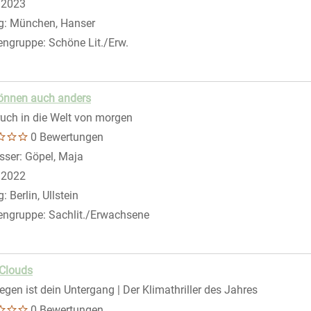
:
2023
g:
München, Hanser
engruppe:
Schöne Lit./Erw.
önnen auch anders
uch in die Welt von morgen
0 Bewertungen
sser:
Göpel, Maja
Suche nach diesem Verfasser
:
2022
g:
Berlin, Ullstein
engruppe:
Sachlit./Erwachsene
 Clouds
egen ist dein Untergang | Der Klimathriller des Jahres
0 Bewertungen