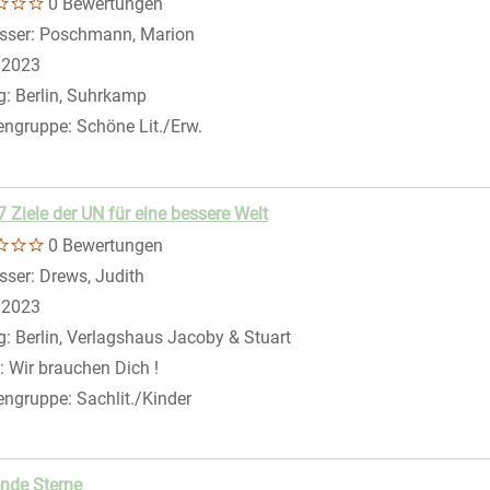
0 Bewertungen
eigen
sser:
Poschmann, Marion
Suche nach diesem Verfasser
:
2023
g:
Berlin, Suhrkamp
engruppe:
Schöne Lit./Erw.
7 Ziele der UN für eine bessere Welt
0 Bewertungen
sser:
Drews, Judith
Suche nach diesem Verfasser
:
2023
g:
Berlin, Verlagshaus Jacoby & Stuart
:
Wir brauchen Dich !
engruppe:
Sachlit./Kinder
nde Sterne