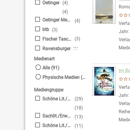
Oetinger
(4)
Rom
(4)
Oetinger Media GmbH
(4)
Verfa
btb
(3)
Jahr
(3)
Fischer Taschenbuch
Verla
Medi
Mehr Verlag-Filter anzei
Ravensburger
Medienart
Alle (91)
Im Ba
Physische Medien (91)
Verfa
Mediengruppe
Jahr
Schöne Lit./Erw.
(29)
Verla
(18)
Reihe
Sachlit./Erwachsene
(13)
Medi
Schöne Lit./Kinder
(11)