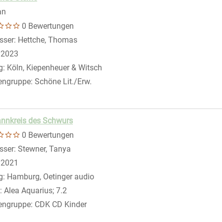
an
0 Bewertungen
sser:
Hettche, Thomas
Suche nach diesem Verfasser
:
2023
g:
Köln, Kiepenheuer & Witsch
engruppe:
Schöne Lit./Erw.
gen
nnkreis des Schwurs
0 Bewertungen
sser:
Stewner, Tanya
Suche nach diesem Verfasser
:
2021
g:
Hamburg, Oetinger audio
:
Alea Aquarius; 7.2
engruppe:
CDK CD Kinder