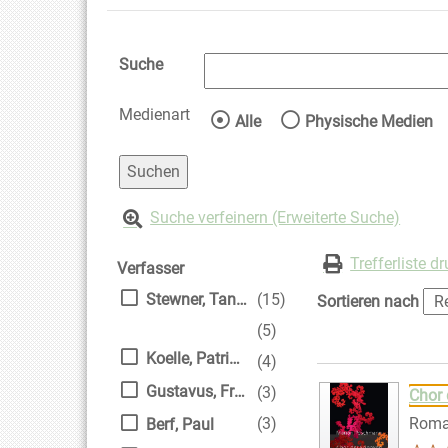
Suche
Medienart
Wählen Sie die Medienart 
Alle
Physische Medien
Suche verfeinern (Erweiterte Suche)
Zur Trefferliste springen
Suchfilter
Trefferliste d
Verfasser
Stewner, Tanya
(15)
Sortieren nach
(5)
Koelle, Patricia
(4)
Suchergebnis
Zu den Suchfiltern
Gustavus, Frank
(3)
Chor 
(3)
Rom
Berf, Paul