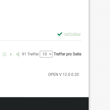
Exemplar-Details von Dark C
verfügbar
Zum Download von externem Anb
10
Letzte Seite
91 Treffer
Treffer pro Seite
OPEN V 12.0.0.20