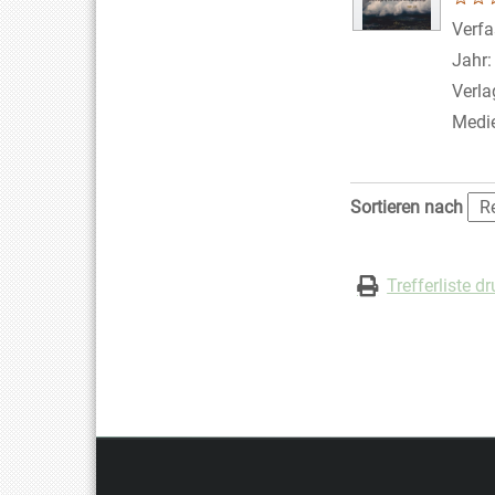
Verfa
Jahr
Verla
Medi
Zu den Suchfiltern
Sortieren nach
Trefferliste d