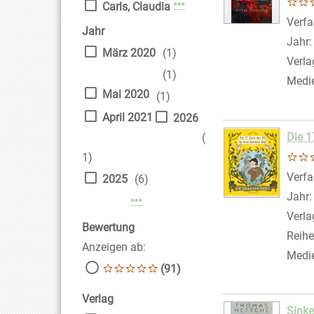
Mehr Verfasser-Filter anz
Carls, Claudia
Verfa
Jahr
Jahr
März 2020
(1)
Verla
(1)
Medi
Mai 2020
(1)
April 2021
2026
Die 1
(
1)
Verfa
2025
(6)
Jahr
Mehr Jahr-Filter anzeigen
Verla
Bewertung
Reihe
Anzeigen ab:
Medi
(91)
Verlag
Sinke