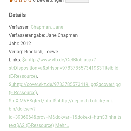
0 Bewertungen
Details
Verfasser:
Suche nach diesem Verfasser
Chapman, Jane
Verfasserangabe:
Jane Chapman
Jahr:
2012
Verlag:
Bindlach, Loewe
opens in new tab
Links:
Diesen Link in neuem Tab öffnen
$uhttp://www.vlb.de/GetBlob.aspx?
strDisposition=a&strIsbn=9783785573419$3Titelbild
(E-Ressource)
,
$uhttp://cover.ekz.de/9783785573419.jpg$qcover/jpg
(E-Ressource)
,
$mX:MVB$qtext/html$uhttp://deposit.d-nb.de/cgi-
bin/dokserv?
id=3936064&prov=M&dokvar=1&dokext=htm$3Inhalts
text$A2 (E-Ressource)
Mehr...