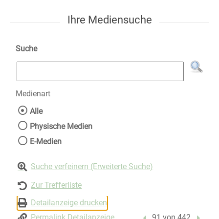
Ihre Mediensuche
Suche
Medienart
Wählen Sie die Medienart nach der Sie suche
Alle
Physische Medien
E-Medien
Suche verfeinern (Erweiterte Suche)
Zur Trefferliste
Detailanzeige drucken
Permalink Detailanzeige
Vorheriger Treffer
91 von 442
Nächst