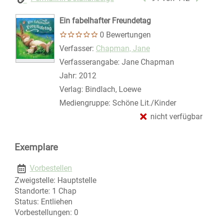
Ein fabelhafter Freundetag
0 Bewertungen
Verfasser:
Suche nach diesem Verfasser
Chapman, Jane
Verfasserangabe:
Jane Chapman
Jahr:
2012
Verlag:
Bindlach, Loewe
Mediengruppe:
Schöne Lit./Kinder
nicht verfügbar
Exemplare
Vorbestellen
Zweigstelle:
Hauptstelle
Standorte:
1 Chap
Status:
Entliehen
Vorbestellungen:
0