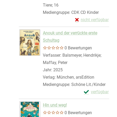
Tiere; 16
Mediengruppe:
CDK CD Kinder
Exemplar-Details von
nicht verfügbar
Zum Download von exte
Anouk und der verrückte erste
Schultag
0 Bewertungen
Verfasser:
Balsmeyer, Hendrikje
;
Maffay, Peter
Suche nach diesem Verfas
Jahr:
2025
Verlag:
München, arsEdition
Mediengruppe:
Schöne Lit./Kinder
Exemplar-Details
verfügbar
Zum Download von 
Hin und weg!
0 Bewertungen