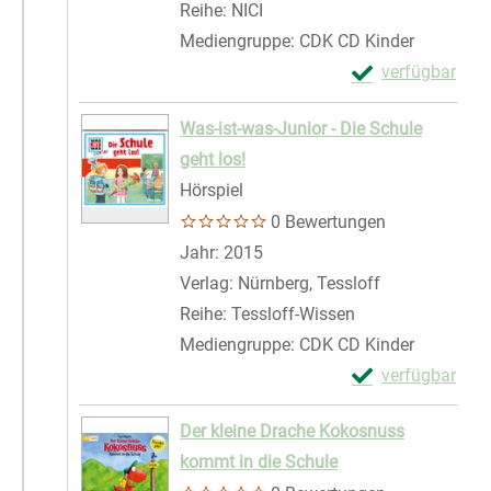
Reihe:
NICI
Mediengruppe:
CDK CD Kinder
Exemplar-Details
verfügbar
Zum Download von 
Was-ist-was-Junior - Die Schule
geht los!
Hörspiel
0 Bewertungen
Suche nach diesem Verfasser
Jahr:
2015
Verlag:
Nürnberg, Tessloff
Reihe:
Tessloff-Wissen
Mediengruppe:
CDK CD Kinder
Exemplar-Details
verfügbar
Zum Download von 
Der kleine Drache Kokosnuss
kommt in die Schule