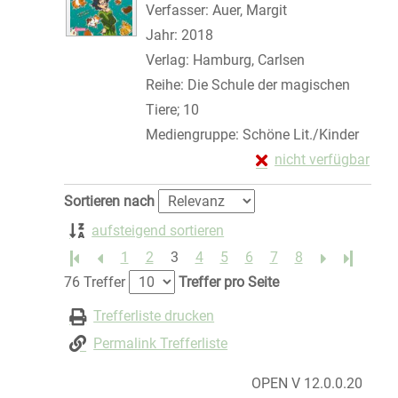
Verfasser:
Auer, Margit
Suche nach diese
Jahr:
2018
Verlag:
Hamburg, Carlsen
Reihe:
Die Schule der magischen
Tiere; 10
Mediengruppe:
Schöne Lit./Kinder
Exemplar-Details von
nicht verfügbar
Zum Download von exte
Zu den Suchfiltern springen
Sortieren nach
aufsteigend sortieren
1
2
3
4
5
6
7
8
Letzte S
76 Treffer
Treffer pro Seite
Trefferliste drucken
Permalink Trefferliste
OPEN V 12.0.0.20