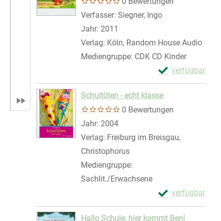
0 Bewertungen
Verfasser:
Siegner, Ingo
Suche nach dies
Jahr:
2011
Verlag:
Köln, Random House Audio
Mediengruppe:
CDK CD Kinder
Exemplar-Detail
verfügbar
Zum Download von 
Schultüten - echt klasse
0 Bewertungen
Suche nach diesem Verfasser
Jahr:
2004
Verlag:
Freiburg im Breisgau,
Christophorus
Mediengruppe:
Sachlit./Erwachsene
Exemplar-Details
verfügbar
Zum Download von 
Hallo Schule, hier kommt Ben!