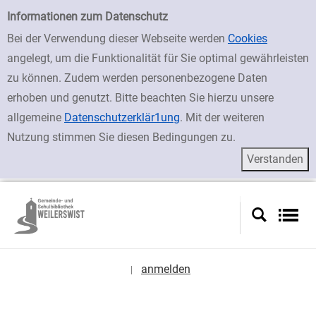
zur Navigation springen
zum Inhalt springen
Zu den Suchfiltern springen
Zur Trefferliste springen
Einfache Suche
Informationen zum Datenschutz
Bei der Verwendung dieser Webseite werden
Cookies
angelegt, um die Funktionalität für Sie optimal gewährleisten
zu können. Zudem werden personenbezogene Daten
erhoben und genutzt. Bitte beachten Sie hierzu unsere
allgemeine
Datenschutzerklär1ung
. Mit der weiteren
Nutzung stimmen Sie diesen Bedingungen zu.
anmelden
|
Sprache auswählen