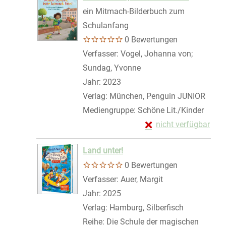
ein Mitmach-Bilderbuch zum
Schulanfang
0 Bewertungen
Verfasser:
Vogel, Johanna von
;
Sundag, Yvonne
Suche nach diesem Ver
Jahr:
2023
Verlag:
München, Penguin JUNIOR
Mediengruppe:
Schöne Lit./Kinder
Exemplar-Details von
nicht verfügbar
Zum Download von exte
Land unter!
0 Bewertungen
Verfasser:
Auer, Margit
Suche nach diese
Jahr:
2025
Verlag:
Hamburg, Silberfisch
Reihe:
Die Schule der magischen