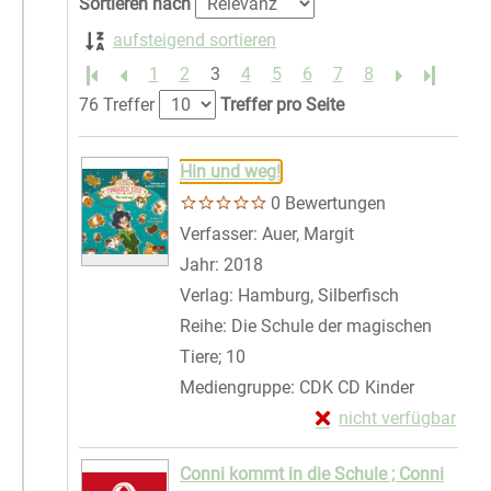
Sortieren nach
aufsteigend sortieren
1
2
3
4
5
6
7
8
Letzte S
76 Treffer
Treffer pro Seite
Suchergebnis
Zu den Suchfiltern springen
Hin und weg!
0 Bewertungen
Verfasser:
Auer, Margit
Suche nach diese
Jahr:
2018
Verlag:
Hamburg, Silberfisch
Reihe:
Die Schule der magischen
Tiere; 10
Mediengruppe:
CDK CD Kinder
Exemplar-Details von
nicht verfügbar
Zum Download von exte
Conni kommt in die Schule ; Conni