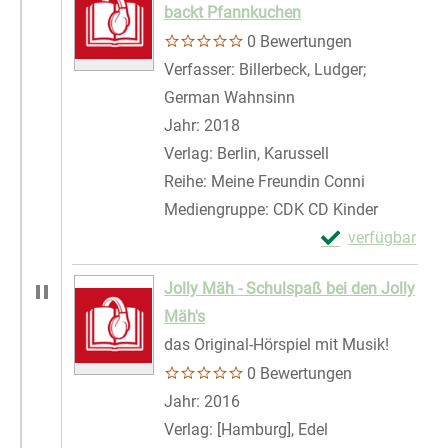
backt Pfannkuchen
0 Bewertungen
Verfasser:
Billerbeck, Ludger
;
German Wahnsinn
Suche nach diesem V
Jahr:
2018
Verlag:
Berlin, Karussell
Reihe:
Meine Freundin Conni
Mediengruppe:
CDK CD Kinder
Exemplar-Detail
verfügbar
Zum Download von 
Jolly Mäh - Schulspaß bei den Jolly
Mäh's
das Original-Hörspiel mit Musik!
0 Bewertungen
Suche nach diesem Verfasser
Jahr:
2016
Verlag:
[Hamburg], Edel