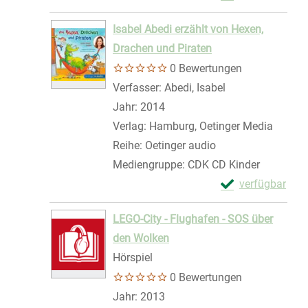
Zum Download von 
Isabel Abedi erzählt von Hexen,
Drachen und Piraten
0 Bewertungen
Verfasser:
Abedi, Isabel
Suche nach dies
Jahr:
2014
Verlag:
Hamburg, Oetinger Media
Reihe:
Oetinger audio
Mediengruppe:
CDK CD Kinder
Exemplar-Details
verfügbar
Zum Download von 
LEGO-City - Flughafen - SOS über
den Wolken
Hörspiel
0 Bewertungen
Suche nach diesem Verfasser
Jahr:
2013