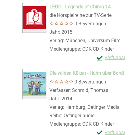
Zum Download von 
LEGO - Legends of Chima 14
die Hörspielreihe zur TV-Serie
0 Bewertungen
Suche nach diesem Verfasser
Jahr:
2015
Verlag:
München, Universum Film
Mediengruppe:
CDK CD Kinder
Exemplar-Detail
verfügbar
Zum Download von 
Die wilden Küken - Huhn über Bord!
0 Bewertungen
Verfasser:
Schmid, Thomas
Suche nach 
Jahr:
2014
Verlag:
Hamburg, Oetinger Media
Reihe:
Oetinger audio
Mediengruppe:
CDK CD Kinder
Exemplar-Details
verfügbar