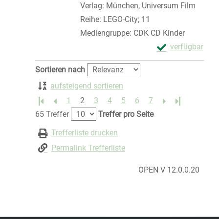
Verlag:
München, Universum Film
Reihe:
LEGO-City; 11
Mediengruppe:
CDK CD Kinder
Exemplar-Details
verfügbar
Zum Download von 
Zu den Suchfiltern springen
Sortieren nach
aufsteigend sortieren
1
2
3
4
5
6
7
Letzte Seite
65 Treffer
Treffer pro Seite
Trefferliste drucken
Permalink Trefferliste
OPEN V 12.0.0.20