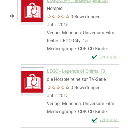
LEGO-City - Tiefsee-Expedition
Hörspiel
0 Bewertungen
Suche nach diesem Verfasser
Jahr:
2015
Verlag:
München, Universum Film
Reihe:
LEGO-City; 15
Mediengruppe:
CDK CD Kinder
Exemplar-Details
verfügbar
Zum Download von 
LEGO - Legends of Chima 13
die Hörspielreihe zur TV-Serie
0 Bewertungen
Suche nach diesem Verfasser
Jahr:
2015
Verlag:
München, Universum Film
Mediengruppe:
CDK CD Kinder
Exemplar-Detail
verfügbar