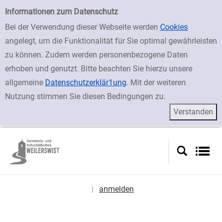
zur Navigation springen
zum Inhalt springen
Zu den Suchfiltern springen
Zur Trefferliste springen
Einfache Suche
Informationen zum Datenschutz
Bei der Verwendung dieser Webseite werden
Cookies
angelegt, um die Funktionalität für Sie optimal gewährleisten
zu können. Zudem werden personenbezogene Daten
erhoben und genutzt. Bitte beachten Sie hierzu unsere
allgemeine
Datenschutzerklär1ung
. Mit der weiteren
Nutzung stimmen Sie diesen Bedingungen zu.
anmelden
|
Sprache auswählen