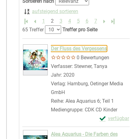
Sortieren nach
aufsteigend sortieren
1
2
3
4
5
6
7
Letzte Seite
65 Treffer
Treffer pro Seite
Suchergebnis
Zu den Suchfiltern springen
Der Fluss des Vergessens
0 Bewertungen
Verfasser:
Stewner, Tanya
Suche nach di
Jahr:
2020
Verlag:
Hamburg, Oetinger Media
GmbH
Reihe:
Alea Aquarius 6; Teil 1
Mediengruppe:
CDK CD Kinder
Exemplar-Details
verfügbar
Zum Download von 
Alea Aquarius - Die Farben des