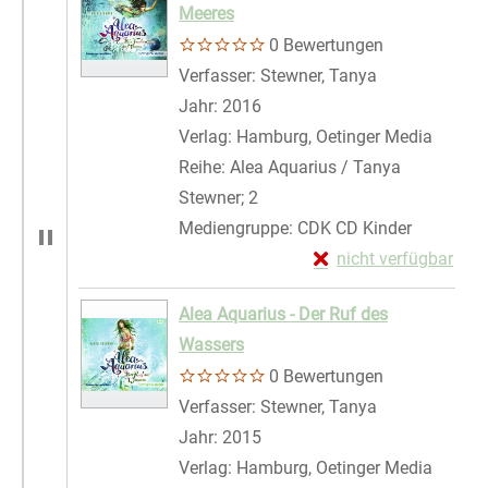
Meeres
0 Bewertungen
Verfasser:
Stewner, Tanya
Suche nach di
Jahr:
2016
Verlag:
Hamburg, Oetinger Media
Reihe:
Alea Aquarius / Tanya
Stewner; 2
Mediengruppe:
CDK CD Kinder
Exemplar-Details von
nicht verfügbar
Zum Download von exte
Alea Aquarius - Der Ruf des
Wassers
0 Bewertungen
Verfasser:
Stewner, Tanya
Suche nach di
Jahr:
2015
Verlag:
Hamburg, Oetinger Media