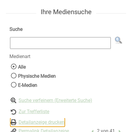
Ihre Mediensuche
Suche
Medienart
Wählen Sie die Medienart nach der Sie suche
Alle
Physische Medien
E-Medien
Suche verfeinern (Erweiterte Suche)
Zur Trefferliste
Detailanzeige drucken
Permalink Detailanzeige
Vorheriger Treffer
2 von 41
Nächst