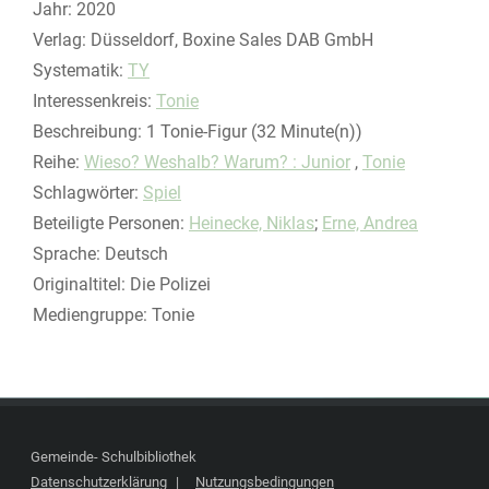
Suche nach diesem Verfasser
Jahr:
2020
Verlag:
Düsseldorf, Boxine Sales DAB GmbH
opens in new tab
Diesen Link in neuem Tab öffnen
Systematik:
Suche nach dieser Systematik
TY
Interessenkreis:
Suche nach diesem Interessenskreis
Tonie
Beschreibung:
1 Tonie-Figur (32 Minute(n))
Reihe:
Wieso? Weshalb? Warum? : Junior
,
Tonie
Schlagwörter:
Spiel
Beteiligte Personen:
Suche nach dieser Beteiligten Person
Heinecke, Niklas
;
Erne, Andrea
Sprache:
Deutsch
Originaltitel:
Die Polizei
Mediengruppe:
Tonie
Gemeinde- Schulbibliothek
Datenschutzerklärung
Nutzungsbedingungen