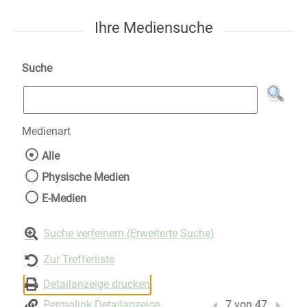
Ihre Mediensuche
Suche
Medienart
Wählen Sie die Medienart nach der Sie suche
Alle
Physische Medien
E-Medien
Suche verfeinern (Erweiterte Suche)
Zur Trefferliste
Detailanzeige drucken
Permalink Detailanzeige
Vorheriger Treffer
7 von 47
Nächst