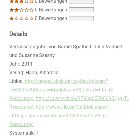
0 Bewertungen
0 Bewertungen
0 Bewertungen
Details
Suche nach diesem Verfasser
Verfasserangabe:
von Bärbel Spathelf, Julia Volmert
und Susanne Szesny
Jahr:
2011
Verlag:
Haan, Albarello
opens in new tab
Links:
Diesen Link in neuem Tab öffnen
http://deposit.d-nb.de/cgi-bin/dokserv?
id=3835514&prov=M&dokvar=1&dokext=htm (E-
Ressource)
,
http://cover.ekz.de/9783865590695.jpg (E-
Ressource)
,
http://www.vlb.de/GetBlob.aspx?
strDisposition=a&strIsbn=9783865590695 (E-
Ressource)
Systematik:
Suche nach dieser Systematik
1