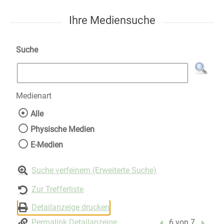
Ihre Mediensuche
Suche
Medienart
Wählen Sie die Medienart nach der Sie suche
Alle
Physische Medien
E-Medien
Suche verfeinern (Erweiterte Suche)
Zur Trefferliste
Detailanzeige drucken
Permalink Detailanzeige
Vorheriger Treffer
6 von 7
Nächst