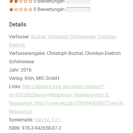
0 Bewertungen
0 Bewertungen
Details
Verfasser:
Suche nach diesem Verfasser
Buchal, Christoph
;
Schönwiese, Christian-
Dietrich
Verfasserangabe:
Christoph Buchal, Christian-Dietrich
Schönwiese
Jahr:
2016
Verlag:
Köln, MIC GmbH
opens in new tab
Links:
Diesen Link in neuem Tab öffnen
http://deposit.d-nb.de/cgi-bin/dokserv?
id=4202062&prov=M&dokvar=1&dokext=htm (E-
Ressource)
,
http://cover.ekz.de/9783942658072.jpg (E-
Ressource)
Systematik:
Suche nach dieser Systematik
Uas 62
,
Ccl 1
Suche nach diesem Interessenskreis
ISBN:
978-3-942658-07-2