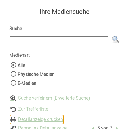
Ihre Mediensuche
Suche
Medienart
Wählen Sie die Medienart nach der Sie suche
Alle
Physische Medien
E-Medien
Suche verfeinern (Erweiterte Suche)
Zur Trefferliste
Detailanzeige drucken
Permalink Detailanzeige
Vorheriger Treffer
5 von 7
Nächst