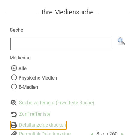
Ihre Mediensuche
Suche
Medienart
Wählen Sie die Medienart nach der Sie suche
Alle
Physische Medien
E-Medien
Suche verfeinern (Erweiterte Suche)
Zur Trefferliste
Detailanzeige drucken
Permalink Detailanzeige
Vorheriger Treffer
8 von 260
Nächst