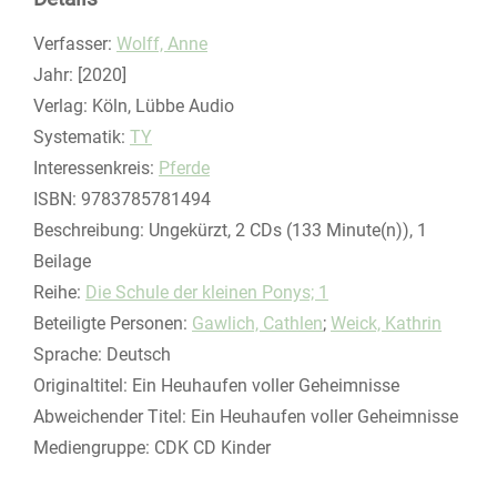
Verfasser:
Suche nach diesem Verfasser
Wolff, Anne
Jahr:
[2020]
Verlag:
Köln, Lübbe Audio
opens in new tab
Diesen Link in neuem Tab öffnen
Systematik:
Suche nach dieser Systematik
TY
Interessenkreis:
Suche nach diesem Interessenskreis
Pferde
ISBN:
9783785781494
Beschreibung:
Ungekürzt, 2 CDs (133 Minute(n)), 1
Beilage
Reihe:
Die Schule der kleinen Ponys; 1
Beteiligte Personen:
Suche nach dieser Beteiligten Person
Gawlich, Cathlen
;
Weick, Kathrin
Sprache:
Deutsch
Originaltitel:
Ein Heuhaufen voller Geheimnisse
Abweichender Titel:
Ein Heuhaufen voller Geheimnisse
Mediengruppe:
CDK CD Kinder