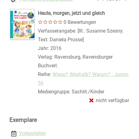
Heute, morgen, jetzt und gleich
0 Bewertungen
Suche nach diesem Verfasser
Verfasserangabe:
[Ill.: Susanne Szesny.
Text: Daniela Prusse]
Jahr:
2016
Verlag:
Ravensburg, Ravensburger
Buchverl.
Reihe:
Wieso? Weshalb? Warum? : Junior;
56
Mediengruppe:
Sachlit./Kinder
nicht verfügbar
Exemplare
Vorbestellen