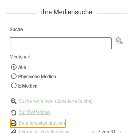
Ihre Mediensuche
Suche
Medienart
Wählen Sie die Medienart nach der Sie suche
Alle
Physische Medien
E-Medien
Suche verfeinern (Erweiterte Suche)
Zur Trefferliste
Detailanzeige drucken
Permalink Detailanzeige
Vorheriger Treffer
7 von 31
Nächst