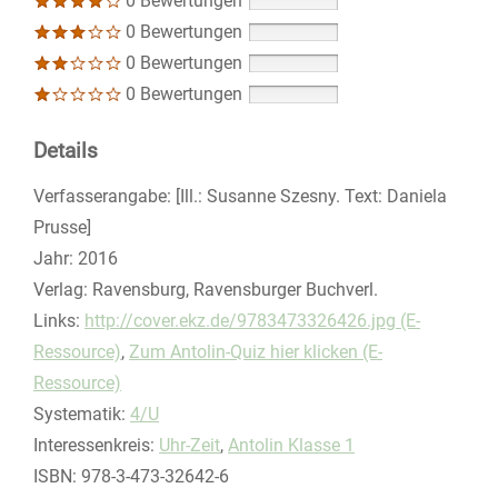
0 Bewertungen
0 Bewertungen
0 Bewertungen
0 Bewertungen
Details
Suche nach diesem Verfasser
Verfasserangabe:
[Ill.: Susanne Szesny. Text: Daniela
Prusse]
Jahr:
2016
Verlag:
Ravensburg, Ravensburger Buchverl.
opens in new tab
Links:
Diesen Link in neuem Tab öffnen
http://cover.ekz.de/9783473326426.jpg (E-
Ressource)
,
Zum Antolin-Quiz hier klicken (E-
Ressource)
Systematik:
Suche nach dieser Systematik
4/U
Interessenkreis:
Suche nach diesem Interessenskreis
Uhr-Zeit
,
Antolin Klasse 1
ISBN:
978-3-473-32642-6