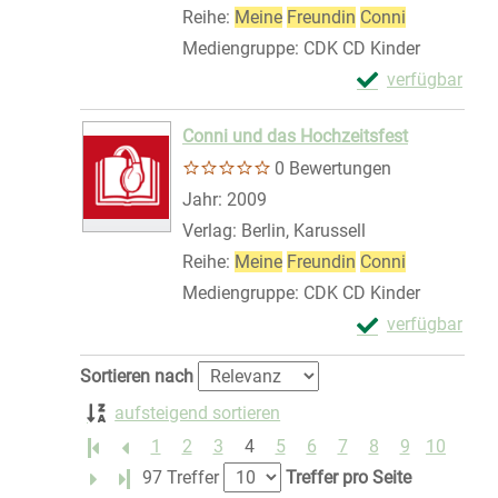
Reihe:
Meine
Freundin
Conni
Mediengruppe:
CDK CD Kinder
Exemplar-Details
verfügbar
Zum Download von 
Conni und das Hochzeitsfest
0 Bewertungen
Suche nach diesem Verfasser
Jahr:
2009
Verlag:
Berlin, Karussell
Reihe:
Meine
Freundin
Conni
Mediengruppe:
CDK CD Kinder
Exemplar-Detail
verfügbar
Zum Download von 
Zu den Suchfiltern springen
Sortieren nach
aufsteigend sortieren
1
2
3
4
5
6
7
8
9
10
Letzte Seite
97 Treffer
Treffer pro Seite