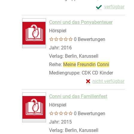
Exemplar-Details
verfügbar
Zum Download von 
Conni und das Ponyabenteuer
Hörspiel
0 Bewertungen
Suche nach diesem Verfasser
Jahr:
2016
Verlag:
Berlin, Karussell
Reihe:
Meine
Freundin
Conni
Mediengruppe:
CDK CD Kinder
Exemplar-Details von
nicht verfügbar
Zum Download von exte
Conni und das Familienfest
Hörspiel
0 Bewertungen
Suche nach diesem Verfasser
Jahr:
2015
Verlag:
Berlin, Karussell