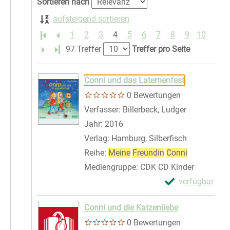
Sortieren nach
aufsteigend sortieren
1
2
3
4
5
6
7
8
9
10
Letzte Seite
97 Treffer
Treffer pro Seite
Suchergebnis
Zu den Suchfiltern springen
Conni und das Laternenfest
0 Bewertungen
Verfasser:
Billerbeck, Ludger
Suche nach
Jahr:
2016
Verlag:
Hamburg, Silberfisch
Reihe:
Meine
Freundin
Conni
Mediengruppe:
CDK CD Kinder
Exemplar-Details
verfügbar
Zum Download von 
Conni und die Katzenliebe
0 Bewertungen