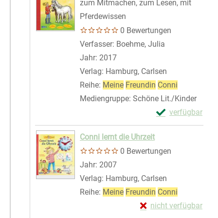
zum Mitmachen, zum Lesen, mit
Pferdewissen
0 Bewertungen
Verfasser:
Boehme, Julia
Suche nach die
Jahr:
2017
Verlag:
Hamburg, Carlsen
Reihe:
Meine
Freundin
Conni
Mediengruppe:
Schöne Lit./Kinder
Exemplar-Detail
verfügbar
Zum Download von 
Conni lernt die Uhrzeit
0 Bewertungen
Suche nach diesem Verfasser
Jahr:
2007
Verlag:
Hamburg, Carlsen
Reihe:
Meine
Freundin
Conni
Exemplar-Details von 
nicht verfügbar