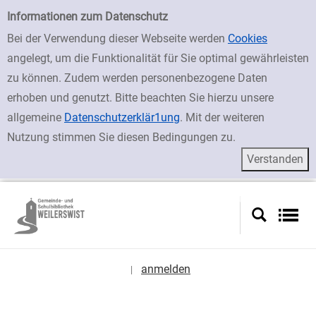
zur Navigation springen
zum Inhalt springen
Zu den Suchfiltern springen
Zur Trefferliste springen
Einfache Suche
Informationen zum Datenschutz
Bei der Verwendung dieser Webseite werden
Cookies
angelegt, um die Funktionalität für Sie optimal gewährleisten
zu können. Zudem werden personenbezogene Daten
erhoben und genutzt. Bitte beachten Sie hierzu unsere
allgemeine
Datenschutzerklär1ung
. Mit der weiteren
Nutzung stimmen Sie diesen Bedingungen zu.
anmelden
|
Sprache auswählen