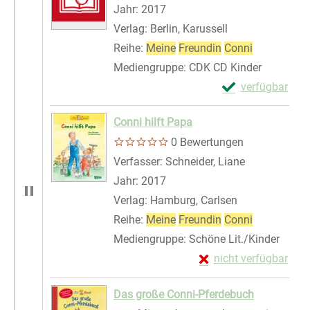
Suche nach diesem Verfasser
Jahr:
2017
Verlag:
Berlin, Karussell
Reihe:
Meine
Freundin
Conni
Mediengruppe:
CDK CD Kinder
Exemplar-Details
verfügbar
Zum Download von 
Conni hilft Papa
0 Bewertungen
Verfasser:
Schneider, Liane
Suche nach d
Jahr:
2017
Verlag:
Hamburg, Carlsen
Reihe:
Meine
Freundin
Conni
Mediengruppe:
Schöne Lit./Kinder
Exemplar-Details von
nicht verfügbar
Zum Download von exte
Das große Conni-Pferdebuch