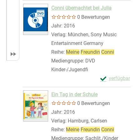
Zum Download von exte
Conni übernachtet bei Julia
0 Bewertungen
Suche nach diesem Verfasser
Jahr:
2016
Verlag:
München, Sony Music
Entertainment Germany
Reihe:
Meine
Freundin
Conni
Mediengruppe:
DVD
Kinder-/Jugendfi
Exemplar-Details
verfügbar
Zum Download von 
Ein Tag in der Schule
0 Bewertungen
Suche nach diesem Verfasser
Jahr:
2016
Verlag:
Hamburg, Carlsen
Reihe:
Meine
Freundin
Conni
Mediengruppe:
Sachlit./Kinder