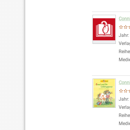
Conni
Suche
Jahr
Verla
Reihe
Medi
Conni
Suche
Jahr
Verla
Reihe
Medi