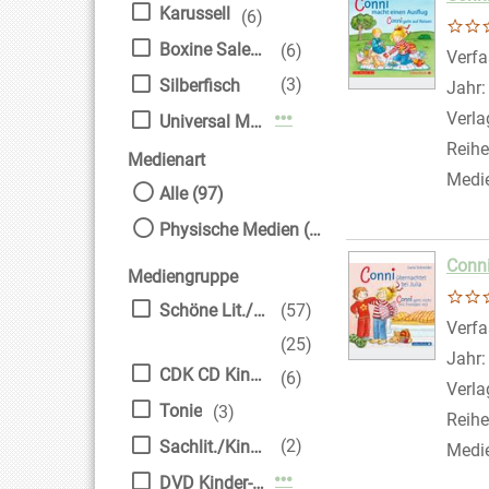
Karussell
(6)
Boxine Sales DAB GmbH
(6)
Verfa
(3)
Silberfisch
Jahr
Verla
Mehr Verlag-Filter anzei
Universal Music GmbH
Reihe
Medienart
Medi
Alle (97)
Physische Medien (97)
Conni
Mediengruppe
Schöne Lit./Kinder
(57)
Verfa
(25)
Jahr
CDK CD Kinder
(6)
Verla
Tonie
(3)
Reihe
(2)
Sachlit./Kinder
Medi
Mehr Mediengruppe-Filte
DVD Kinder-/Jugendfi