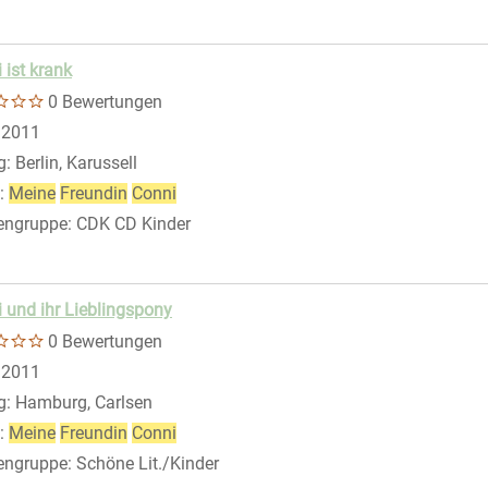
 ist krank
0 Bewertungen
 nach diesem Verfasser
:
2011
g:
Berlin, Karussell
:
Meine
Freundin
Conni
engruppe:
CDK CD Kinder
 und ihr Lieblingspony
0 Bewertungen
 nach diesem Verfasser
:
2011
g:
Hamburg, Carlsen
:
Meine
Freundin
Conni
engruppe:
Schöne Lit./Kinder