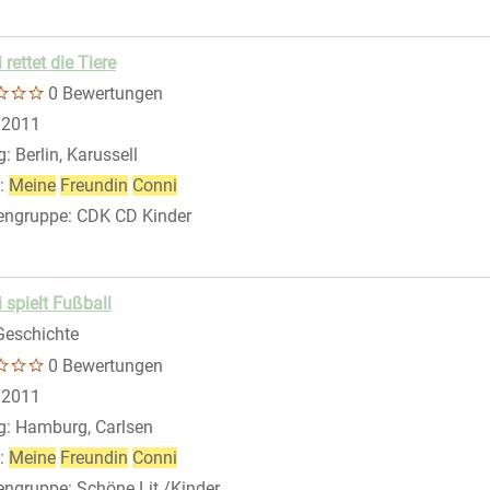
 rettet die Tiere
0 Bewertungen
 nach diesem Verfasser
:
2011
g:
Berlin, Karussell
:
Meine
Freundin
Conni
engruppe:
CDK CD Kinder
 spielt Fußball
Geschichte
0 Bewertungen
 nach diesem Verfasser
:
2011
g:
Hamburg, Carlsen
:
Meine
Freundin
Conni
engruppe:
Schöne Lit./Kinder