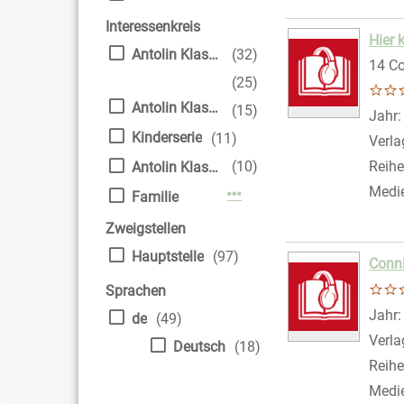
Interessenkreis
Hier 
Antolin Klasse 4
(32)
14 Co
(25)
Antolin Klasse 2
(15)
Suche
Jahr
Kinderserie
(11)
Verla
(10)
Reihe
Antolin Klasse 3
Medi
Mehr Interessenkreis-Filt
Familie
Zweigstellen
Hauptstelle
(97)
Conni
Sprachen
Suche
Jahr
de
(49)
Verla
Deutsch
(18)
Reihe
Medi