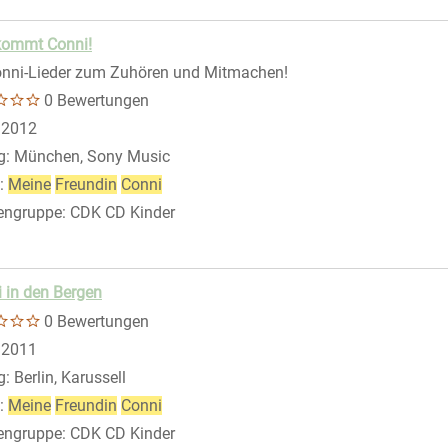
kommt Conni!
nni-Lieder zum Zuhören und Mitmachen!
0 Bewertungen
 nach diesem Verfasser
:
2012
g:
München, Sony Music
:
Meine
Freundin
Conni
engruppe:
CDK CD Kinder
er anzeigen
 in den Bergen
0 Bewertungen
 nach diesem Verfasser
:
2011
g:
Berlin, Karussell
:
Meine
Freundin
Conni
engruppe:
CDK CD Kinder