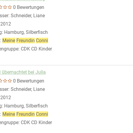
0 Bewertungen
sser:
Schneider, Liane
Suche nach diesem Verfasser
:
2012
g:
Hamburg, Silberfisch
gen
:
Meine
Freundin
Conni
engruppe:
CDK CD Kinder
 übernachtet bei Julia
0 Bewertungen
sser:
Schneider, Liane
Suche nach diesem Verfasser
:
2012
g:
Hamburg, Silberfisch
:
Meine
Freundin
Conni
engruppe:
CDK CD Kinder
r anzeigen