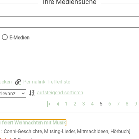
Ihre Mediensuche
nach der Sie suchen wollen.
E-Medien
rucken
Permalink Trefferliste
aufsteigend sortieren
1
2
3
4
5
6
7
8
9
 springen
 feiert Weihnachten mit Musik
 1: Conni-Geschichte, Mitsing-Lieder, Mitmachideen, Hörbuch]