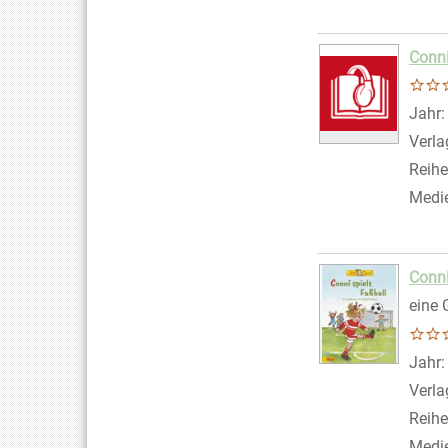
Conni
Suche
Jahr
Verla
Reihe
Medi
Conni
eine 
Suche
Jahr
Verla
Reihe
Medi