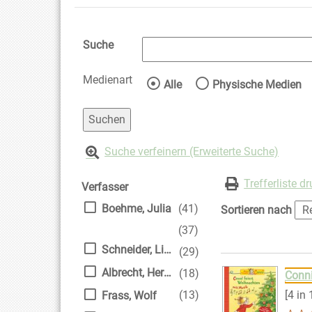
Suche
Medienart
Wählen Sie die Medienart 
Alle
Physische Medien
Suche verfeinern (Erweiterte Suche)
Zur Trefferliste springen
Suchfilter
Trefferliste d
Verfasser
Boehme, Julia
(41)
Sortieren nach
(37)
Schneider, Liane
(29)
Suchergebnis
Zu den Suchfiltern
Albrecht, Herdis [Ill.]
(18)
Conni
(13)
[4 in
Frass, Wolf