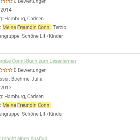
0 Bewertungen
eigen
 nach diesem Verfasser
:
2014
g:
Hamburg, Carlsen
:
Meine
Freundin
Conni
, Terzio
engruppe:
Schöne Lit./Kinder
große Conni-Buch zum Lesenlernen
0 Bewertungen
sser:
Boehme, Julia
Suche nach diesem Verfasser
:
2013
g:
Hamburg, Carlsen
:
Meine
Freundin
Conni
engruppe:
Schöne Lit./Kinder
 macht einen Ausflug