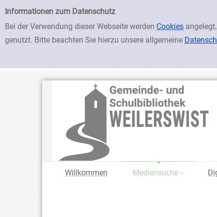
zur Navigation springen
zum Inhalt springen
Zu den Suchfiltern springen
Zur Trefferliste springen
Einfache Suche
Informationen zum Datenschutz
Bei der Verwendung dieser Webseite werden
Cookies
angelegt,
genutzt. Bitte beachten Sie hierzu unsere allgemeine
Datensch
Willkommen
Mediensuche
Di