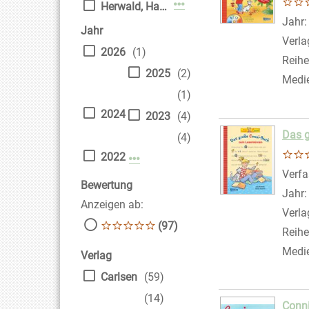
Mehr Verfasser-Filter anz
Herwald, Hans-Joachim
Suche
Jahr
Jahr
Verla
2026
(1)
Reihe
2025
(2)
Medi
(1)
2024
2023
(4)
Das 
(4)
2022
Mehr Jahr-Filter anzeigen
Verfa
Bewertung
Jahr
Anzeigen ab:
Verla
(97)
Reihe
Medi
Verlag
Carlsen
(59)
(14)
Conni