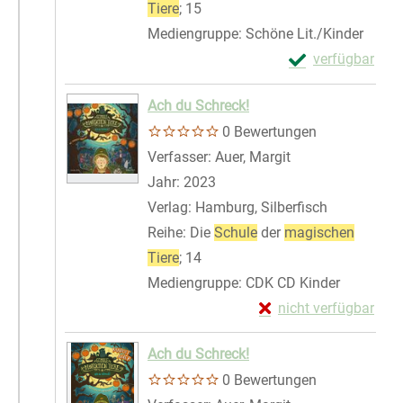
Tiere
; 15
Mediengruppe:
Schöne Lit./Kinder
Exemplar-Detail
verfügbar
Zum Download von 
Ach du Schreck!
0 Bewertungen
Verfasser:
Auer, Margit
Suche nach diese
Jahr:
2023
Verlag:
Hamburg, Silberfisch
Reihe:
Die
Schule
der
magischen
Tiere
; 14
Mediengruppe:
CDK CD Kinder
Exemplar-Details von
nicht verfügbar
Zum Download von exte
Ach du Schreck!
0 Bewertungen