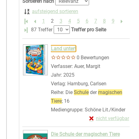
Sortieren nach
aufsteigend sortieren
1
2
3
4
5
6
7
8
9
Letzte Seite
87 Treffer
Treffer pro Seite
Suchergebnis
Zu den Suchfiltern springen
Land unter!
0 Bewertungen
Verfasser:
Auer, Margit
Suche nach diese
Jahr:
2025
Verlag:
Hamburg, Carlsen
Reihe:
Die
Schule
der
magischen
Tiere
; 16
Mediengruppe:
Schöne Lit./Kinder
Exemplar-Details von
nicht verfügbar
Zum Download von exte
Die Schule der magischen Tiere