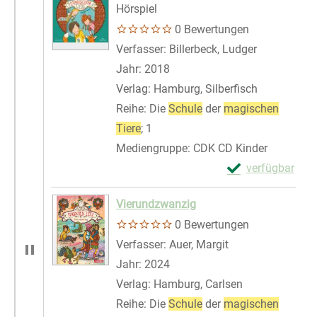
Hörspiel
0 Bewertungen
Verfasser:
Billerbeck, Ludger
Suche nach
Jahr:
2018
Verlag:
Hamburg, Silberfisch
Reihe:
Die
Schule
der
magischen
Tiere
; 1
Mediengruppe:
CDK CD Kinder
Exemplar-Details
verfügbar
Zum Download von 
Vierundzwanzig
0 Bewertungen
Verfasser:
Auer, Margit
Suche nach diese
Jahr:
2024
Verlag:
Hamburg, Carlsen
Reihe:
Die
Schule
der
magischen