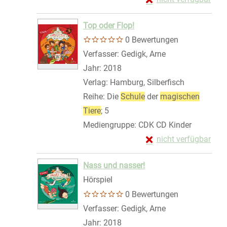
Zum Download von exte
Top oder Flop!
0 Bewertungen
Verfasser:
Gedigk, Arne
Suche nach dies
Jahr:
2018
Verlag:
Hamburg, Silberfisch
Reihe:
Die
Schule
der
magischen
Tiere
; 5
Mediengruppe:
CDK CD Kinder
Exemplar-Details von
nicht verfügbar
Zum Download von exte
Nass und nasser!
Hörspiel
0 Bewertungen
Verfasser:
Gedigk, Arne
Suche nach dies
Jahr:
2018