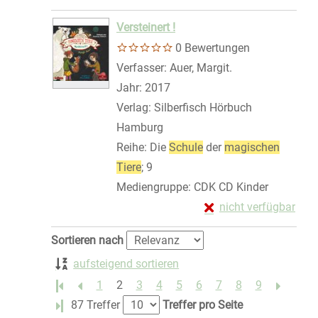
Zum Download von exte
Versteinert !
0 Bewertungen
Verfasser:
Auer, Margit.
Suche nach dies
Jahr:
2017
Verlag:
Silberfisch Hörbuch
Hamburg
Reihe:
Die
Schule
der
magischen
Tiere
; 9
Mediengruppe:
CDK CD Kinder
Exemplar-Details von 
nicht verfügbar
Zum Download von exte
Zu den Suchfiltern springen
Sortieren nach
aufsteigend sortieren
1
2
3
4
5
6
7
8
9
Letzte Seite
87 Treffer
Treffer pro Seite