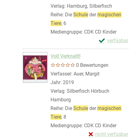
Verlag:
Hamburg, Silberfisch
Reihe:
Die
Schule
der
magischen
Tiere
; 6
Mediengruppe:
CDK CD Kinder
Exemplar-Detail
verfügbar
Zum Download von 
Voll Verknallt!
0 Bewertungen
Verfasser:
Auer, Margit
Suche nach diese
Jahr:
2019
Verlag:
Silberfisch Hörbuch
Hamburg
Reihe:
Die
Schule
der
magischen
Tiere
; 8
Mediengruppe:
CDK CD Kinder
Exemplar-Details von 
nicht verfügbar