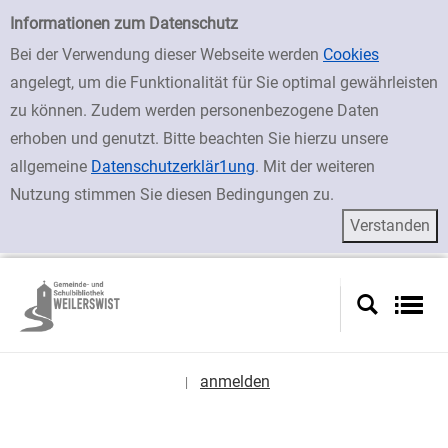
zur Navigation springen
zum Inhalt springen
Zu den Suchfiltern springen
Zur Trefferliste springen
Einfache Suche
Informationen zum Datenschutz
Bei der Verwendung dieser Webseite werden
Cookies
angelegt, um die Funktionalität für Sie optimal gewährleisten
zu können. Zudem werden personenbezogene Daten
erhoben und genutzt. Bitte beachten Sie hierzu unsere
allgemeine
Datenschutzerklär1ung
. Mit der weiteren
Nutzung stimmen Sie diesen Bedingungen zu.
anmelden
|
Sprache auswählen