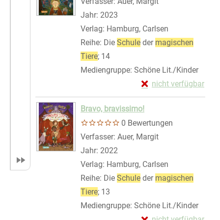
Verfasser:
Auer, Margit
Suche nach diese
Jahr:
2023
Verlag:
Hamburg, Carlsen
Reihe:
Die
Schule
der
magischen
Tiere
; 14
Mediengruppe:
Schöne Lit./Kinder
Exemplar-Details von
nicht verfügbar
Zum Download von exte
Bravo, bravissimo!
0 Bewertungen
Verfasser:
Auer, Margit
Suche nach diese
Jahr:
2022
Verlag:
Hamburg, Carlsen
Reihe:
Die
Schule
der
magischen
Tiere
; 13
Mediengruppe:
Schöne Lit./Kinder
Exemplar-Details von
nicht verfügbar