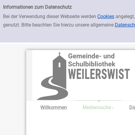
zur Navigation springen
zum Inhalt springen
Zur Detailanzeige springen
Einfache Suche
Informationen zum Datenschutz
Bei der Verwendung dieser Webseite werden
Cookies
angelegt,
genutzt. Bitte beachten Sie hierzu unsere allgemeine
Datensch
Willkommen
Mediensuche
Di