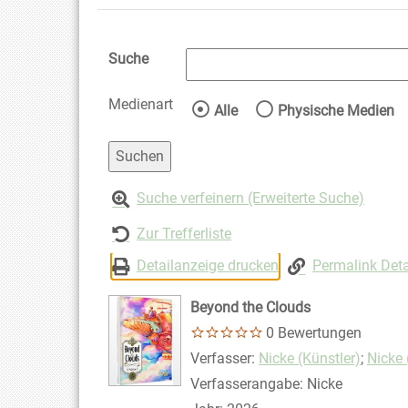
Suche
Medienart
Wählen Sie die Medienart 
Alle
Physische Medien
Suche verfeinern (Erweiterte Suche)
Zur Trefferliste
Detailanzeige drucken
Permalink Deta
Beyond the Clouds
0 Bewertungen
Verfasser:
Suche nach diesem Ver
Nicke (Künstler)
;
Nicke 
Verfasserangabe:
Nicke