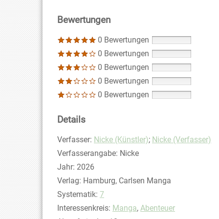
Bewertungen
0 Bewertungen
0 Bewertungen
0 Bewertungen
0 Bewertungen
0 Bewertungen
Details
Verfasser:
Suche nach diesem Verfasser
Nicke (Künstler)
;
Nicke (Verfasser)
Verfasserangabe:
Nicke
Jahr:
2026
Verlag:
Hamburg, Carlsen Manga
opens in new tab
Diesen Link in neuem Tab öffnen
Systematik:
Suche nach dieser Systematik
7
Interessenkreis:
Suche nach diesem Interessens
Manga
,
Abenteuer